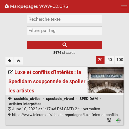
Marquepages WWW-CD.ORG
Nuage de tags
Mur d'images
Quotidien
Flux RS
8976
shaares
20
50
100
Luxe et conflits d’intérêts : la
Spedidam soupçonnée de spolier
les artistes
sociétés_civiles
·
spectacle_vivant
·
SPEDIDAM
·
artistes-interprètes
June 10, 2022 at 1:17:46 PM GMT+2 * ·
permalien
https://www.telerama.fr/debats-reportages/luxe-fetes-et-conflits-d-interets-la-spedidam-severement-epinglee-par-la-cour-des-comptes-7010797.php
·