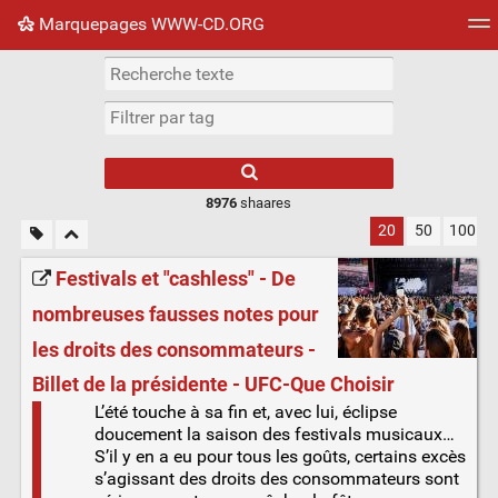
Marquepages WWW-CD.ORG
Nuage de tags
Mur d'images
Quotidien
Flux RS
8976
shaares
20
50
100
Festivals et "cashless" - De
nombreuses fausses notes pour
les droits des consommateurs -
Billet de la présidente - UFC-Que Choisir
L’été touche à sa fin et, avec lui, éclipse
doucement la saison des festivals musicaux…
S’il y en a eu pour tous les goûts, certains excès
s’agissant des droits des consommateurs sont