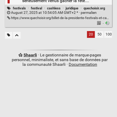
sérieusement venus gâcher la fête....
festivals
·
festival
·
cashless
·
juridique
·
quechoisir.org
August 27, 2025 at 10:54:05 AM GMT+2 * ·
permalien
https://www.quechoisir.org/billet-de-la-presidente-festivals-et-cashless-de-nombreuses-fausses-notes-pour-les-droits-des-consommateurs-n170364/
·
20
50
100
Shaarli
· Le gestionnaire de marque-pages
personnel, minimaliste, et sans base de données par
la communauté Shaarli ·
Documentation