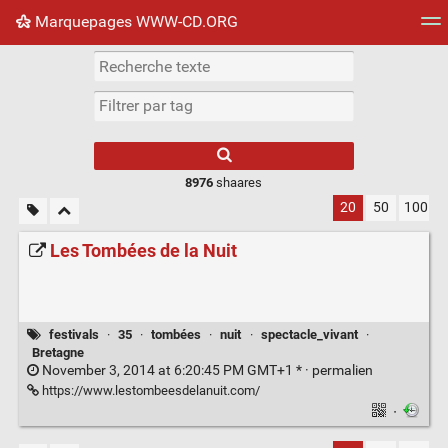
Marquepages WWW-CD.ORG
Nuage de tags
Mur d'images
Quotidien
Flux RS
8976
shaares
20
50
100
Les Tombées de la Nuit
festivals
·
35
·
tombées
·
nuit
·
spectacle_vivant
·
Bretagne
November 3, 2014 at 6:20:45 PM GMT+1 * ·
permalien
https://www.lestombeesdelanuit.com/
·