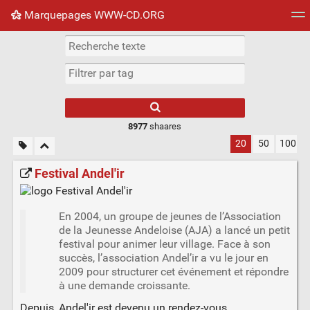
Marquepages WWW-CD.ORG
Nuage de tags
Mur d'images
Quotidien
Flux RS
8977
shaares
20
50
100
Festival Andel'ir
En 2004, un groupe de jeunes de l’Association
de la Jeunesse Andeloise (AJA) a lancé un petit
festival pour animer leur village. Face à son
succès, l’association Andel’ir a vu le jour en
2009 pour structurer cet événement et répondre
à une demande croissante.
Depuis, Andel'ir est devenu un rendez-vous