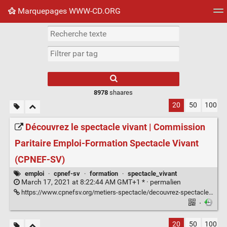
Marquepages WWW-CD.ORG
Nuage de tags
Mur d'images
Quotidien
Flux RS
8978
shaares
20
50
100
Découvrez le spectacle vivant | Commission
Paritaire Emploi-Formation Spectacle Vivant
(CPNEF-SV)
emploi
·
cpnef-sv
·
formation
·
spectacle_vivant
March 17, 2021 at 8:22:44 AM GMT+1 * ·
permalien
https://www.cpnefsv.org/metiers-spectacle/decouvrez-spectacle-vivant
·
20
50
100