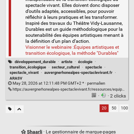
spectacle vivant. Elles doivent donc disposer
d’outils adaptés, accessibles, pour pouvoir
réfléchir à leurs pratiques et les transformer.
Inspiré des travaux du Théâtre Vidy-Lausanne,
Durables est un guide méthodologique pour la
soutenabilité des équipes artistiques menant à
la définition d’un plan d’action.
Visionner le webinaire :Équipes artistiques et
transition écologique, la méthode "Durables"
développement_durable
·
artiste
·
écologie
·
transition_écologique
·
secteur_culturel
·
spectacle
·
spectacle_vivant
·
auvergnerhonealpes-spectaclevivant.fr
·
ARASV
May 28, 2026 at 12:11:48 PM GMT+2 * ·
permalien
https://auvergnerhonealpes-spectaclevivant.fr/ressources/equipes-artistiques-et-transition-ecologique-la-methode-durables/
·
· 2 clicks
20
50
100
Shaarli
· Le gestionnaire de marque-pages