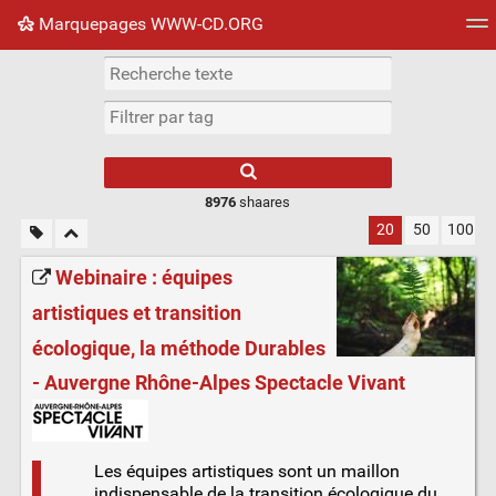
Marquepages WWW-CD.ORG
Nuage de tags
Mur d'images
Quotidien
Flux RS
8976
shaares
20
50
100
Webinaire : équipes
artistiques et transition
écologique, la méthode Durables
- Auvergne Rhône-Alpes Spectacle Vivant
Les équipes artistiques sont un maillon
indispensable de la transition écologique du