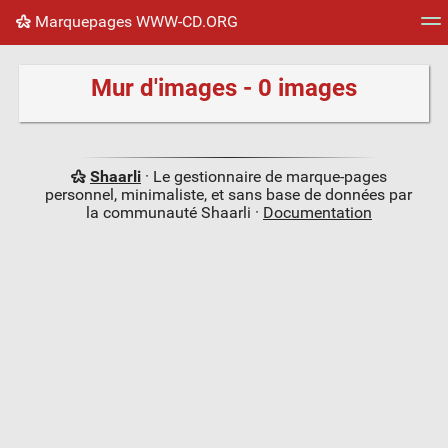
Marquepages WWW-CD.ORG
Nuage de tags
Mur d'images
Quotidien
Flux RS
Mur d'images - 0 images
Shaarli
· Le gestionnaire de marque-pages
personnel, minimaliste, et sans base de données par
la communauté Shaarli ·
Documentation