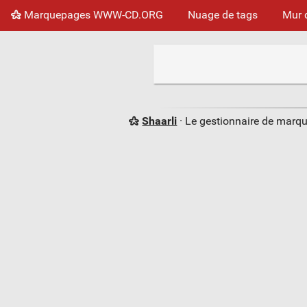
Marquepages WWW-CD.ORG
Nuage de tags
Mur 
Shaarli
· Le gestionnaire de marq