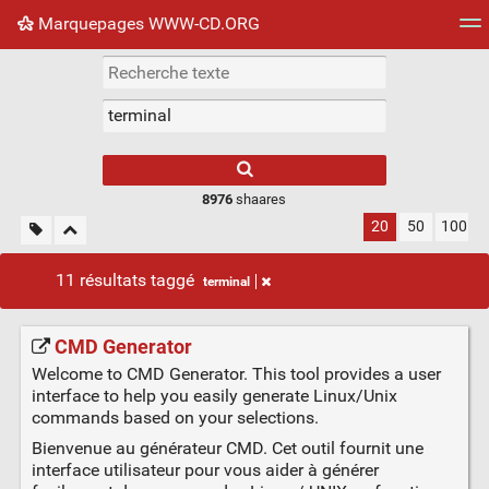
Marquepages WWW-CD.ORG
Nuage de tags
Mur d'images
Quotidien
Flux RS
8976
shaares
20
50
100
11 résultats taggé
terminal
CMD Generator
Welcome to CMD Generator. This tool provides a user
interface to help you easily generate Linux/Unix
commands based on your selections.
Bienvenue au générateur CMD. Cet outil fournit une
interface utilisateur pour vous aider à générer