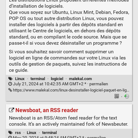
d’installation de logiciels.
Que vous soyez sur Ubuntu, Linux Mint, Debian, Fedora,
POP OS ou tout autre distribution Linux, vous pouvez
installer des logiciels à partir des dépôts standard en
utilisant le Centre de logiciels, en dehors des dépôts
standard, ou en compilant le code source. Mais que se
passe-t-il si vous devez désinstaller un programme ?
Si vous souhaitez savoir comment supprimer un
logiciel en ligne de commandes sur votre Linux via les
outils de gestion de paquets, suivez les instructions de
ce guide.
Linux
·
terminal
·
logiciel
·
malekal.com
July 21, 2024 at 10:42:35 AM GMT+2 * ·
permalien
https://www.malekal.com/linux-desinstaller-logiciel-paquet-en-ligne-la-ligne-de-commande/
·
Newsboat, an RSS reader
Newsboat is an RSS/Atom feed reader for the text
console. It’s an actively maintained fork of Newsbeuter.
rss
·
Linux
·
terminal
May 20, 2024 at 9:48:24 AM GMT+2 * ·
permalien