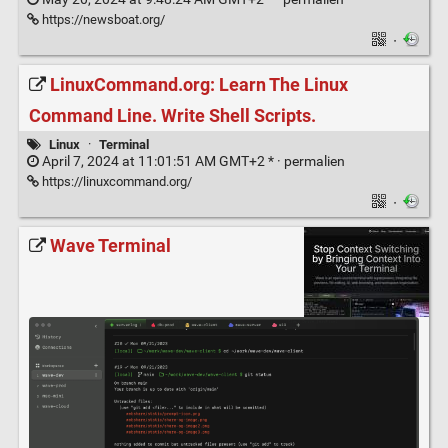
https://newsboat.org/
·
LinuxCommand.org: Learn The Linux
Command Line. Write Shell Scripts.
Linux
·
Terminal
April 7, 2024 at 11:01:51 AM GMT+2 * ·
permalien
https://linuxcommand.org/
·
Wave Terminal