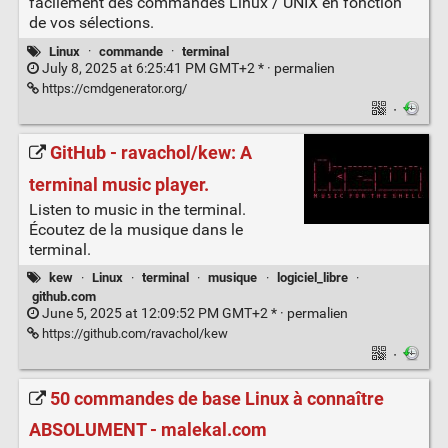
facilement des commandes Linux / UNIX en fonction
de vos sélections.
Linux
·
commande
·
terminal
July 8, 2025 at 6:25:41 PM GMT+2 * ·
permalien
https://cmdgenerator.org/
·
GitHub - ravachol/kew: A
terminal music player.
Listen to music in the terminal.
Écoutez de la musique dans le
terminal.
kew
·
Linux
·
terminal
·
musique
·
logiciel_libre
·
github.com
June 5, 2025 at 12:09:52 PM GMT+2 * ·
permalien
https://github.com/ravachol/kew
·
50 commandes de base Linux à connaître
ABSOLUMENT - malekal.com