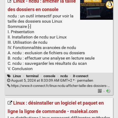
Linux - ncdu : afficher la taille
des dossiers en console
ncdu : un outil interactif pour voir la
taille des dossiers sous Linux
Sommaire [-]
I. Présentation
II. Installation de ncdu sur Linux
III. Utilisation de ncdu
IV. Fonctionnalités avancées de ncdu
A. ncdu : exclusion de fichiers ou dossiers
B. ncdu : effectuer une analyse en lecture seule
C. ncdu : sauvegarder les résultats du scan
V. Conclusion
Linux
·
terminal
·
console
·
ncdu
·
it-connect
August 5, 2024 at 8:33:09 AM GMT+2 * ·
permalien
https://www.it-connect.fr/linux-ncdu-afficher-taille-des-dossiers-en-console/
·
Linux : désinstaller un logiciel et paquet en
ligne la ligne de commande - malekal.com
Les distributions Linux proposent différentes méthodes