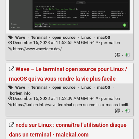
Wave
·
Terminal
·
open_source
·
Linux
·
macOS
December 16, 2023 at 11:53:55 AM GMT+1 * ·
permalien
https://www.waveterm.dev/
·
Wave – Le terminal open source pour Linux /
macOS qui va vous rendre la vie plus facile
Wave
·
Terminal
·
open_source
·
Linux
·
macOS
·
korben.info
December 16, 2023 at 11:52:39 AM GMT+1 * ·
permalien
https://korben.info/wave-terminal-open-source-linux-macos-facilite-vie.html
·
ncdu sur Linux : connaître l'utilisation disque
dans un terminal - malekal.com