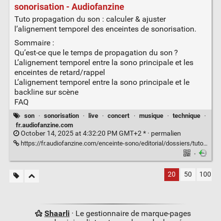
sonorisation - Audiofanzine
Tuto propagation du son : calculer & ajuster
l’alignement temporel des enceintes de sonorisation.
Sommaire :
Qu’est-ce que le temps de propagation du son ?
L’alignement temporel entre la sono principale et les
enceintes de retard/rappel
L’alignement temporel entre la sono principale et le
backline sur scène
FAQ
son
·
sonorisation
·
live
·
concert
·
musique
·
technique
·
fr.audiofanzine.com
October 14, 2025 at 4:32:20 PM GMT+2 * ·
permalien
https://fr.audiofanzine.com/enceinte-sono/editorial/dossiers/tuto-propagation-du-son-calculer-ajuster-l-alignement-temporel-des-enceintes-de-sonorisation.html
·
20
50
100
Shaarli
· Le gestionnaire de marque-pages