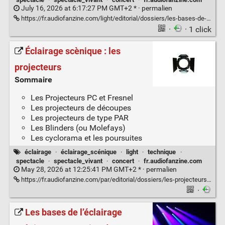
July 16, 2026 at 6:17:27 PM GMT+2 * ·
permalien
https://fr.audiofanzine.com/light/editorial/dossiers/les-bases-de-l-eclairage-l-indice-de-rendu-des-couleurs.html
·
· 1 click
Éclairage scènique : les
projecteurs
Sommaire
Les Projecteurs PC et Fresnel
Les projecteurs de découpes
Les projecteurs de type PAR
Les Blinders (ou Molefays)
Les cyclorama et les poursuites
éclairage
·
éclairage_scénique
·
light
·
technique
·
spectacle
·
spectacle_vivant
·
concert
·
fr.audiofanzine.com
May 28, 2026 at 12:25:41 PM GMT+2 * ·
permalien
https://fr.audiofanzine.com/par/editorial/dossiers/les-projecteurs-traditionnels.html
·
Les bases de l’éclairage