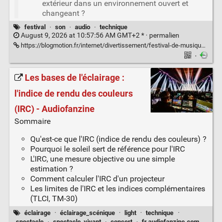
extérieur dans un environnement ouvert et
changeant ?
festival
·
son
·
audio
·
technique
August 9, 2026 at 10:57:56 AM GMT+2 * ·
permalien
https://blogmotion.fr/internet/divertissement/festival-de-musique-comment-gerer-le-son-%F0%9F%94%8A-22753
·
Les bases de l'éclairage :
l'indice de rendu des couleurs
(IRC) - Audiofanzine
Sommaire
Qu'est-ce que l'IRC (indice de rendu des couleurs) ?
Pourquoi le soleil sert de référence pour l'IRC
L'IRC, une mesure objective ou une simple
estimation ?
Comment calculer l'IRC d'un projecteur
Les limites de l'IRC et les indices complémentaires
(TLCI, TM-30)
éclairage
·
éclairage_scénique
·
light
·
technique
·
spectacle
·
spectacle_vivant
·
concert
·
fr.audiofanzine.com