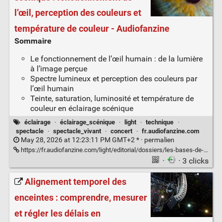
l’œil, perception des couleurs et
température de couleur - Audiofanzine
Sommaire
Le fonctionnement de l’œil humain : de la lumière
à l’image perçue
Spectre lumineux et perception des couleurs par
l’œil humain
Teinte, saturation, luminosité et température de
couleur en éclairage scénique
éclairage
·
éclairage_scénique
·
light
·
technique
·
spectacle
·
spectacle_vivant
·
concert
·
fr.audiofanzine.com
May 28, 2026 at 12:23:11 PM GMT+2 * ·
permalien
https://fr.audiofanzine.com/light/editorial/dossiers/les-bases-de-l-eclairage-il-lumiere-et-couleurs.html
·
· 3 clicks
Alignement temporel des
enceintes : comprendre, mesurer
et régler les délais en