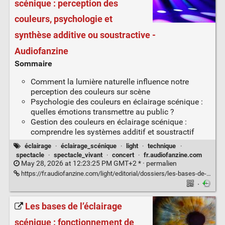
scénique : perception des
couleurs, psychologie et
synthèse additive ou soustractive -
Audiofanzine
Sommaire
Comment la lumière naturelle influence notre
perception des couleurs sur scène
Psychologie des couleurs en éclairage scénique :
quelles émotions transmettre au public ?
Gestion des couleurs en éclairage scénique :
comprendre les systèmes additif et soustractif
éclairage
·
éclairage_scénique
·
light
·
technique
·
spectacle
·
spectacle_vivant
·
concert
·
fr.audiofanzine.com
May 28, 2026 at 12:23:25 PM GMT+2 * ·
permalien
https://fr.audiofanzine.com/light/editorial/dossiers/les-bases-de-l-eclairage-perception-psychologie-et-gestion-des-couleur.html
·
Les bases de l’éclairage
scénique : fonctionnement de