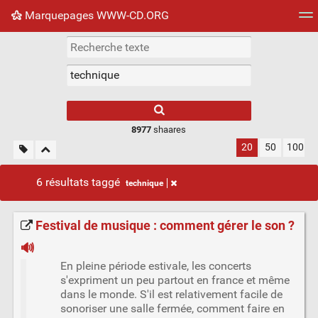
Marquepages WWW-CD.ORG
Nuage de tags
Mur d'images
Quotidien
Flux RS
8977
shaares
20
50
100
6 résultats taggé
technique
Festival de musique : comment gérer le son ?
🔊
En pleine période estivale, les concerts
s'expriment un peu partout en france et même
dans le monde. S'il est relativement facile de
sonoriser une salle fermée, comment faire en