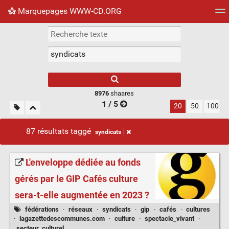
Marquepages WWW-CD.ORG
Nuage de tags
Mur d'images
Quotidien
Flux RS
8976
shaares
1 / 5
20
50
100
87 résultats taggé
syndicats
L'enveloppe dédiée au fonds
gérés par le GIP Cafés culture
sera-t-elle augmentée en 2023 ?
fédérations
·
réseaux
·
syndicats
·
gip
·
cafés
·
cultures
·
lagazettedescommunes.com
·
culture
·
spectacle_vivant
·
secteur_culturel