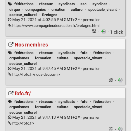
fédérations
·
réseaux
·
syndicats
·
ssc
·
syndicat
·
cirque
·
compagnies
·
création
·
culture
·
spectacle_vivant
·
secteur_culturel
·
Bretagne
May 21, 2021 at 4:02:55 PM GMT+2 * ·
permalien
https://www.compagniesdecreation.fr/bretagne.html
·
· 1 click
Nos membres
fédérations
·
réseaux
·
syndicats
·
fofc
·
fédération
·
organismes
·
formation
·
culture
·
spectacle_vivant
·
secteur_culturel
May 21, 2021 at 9:47:45 AM GMT+2 * ·
permalien
http://fofc.fr/nous-decouvrir/
·
fofc.fr/
fédérations
·
réseaux
·
syndicats
·
fofc
·
fédération
·
organismes
·
formation
·
culture
·
spectacle_vivant
·
secteur_culturel
May 21, 2021 at 9:47:13 AM GMT+2 * ·
permalien
http://fofc.fr/
·