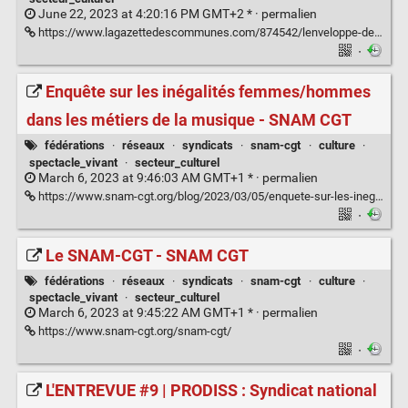
June 22, 2023 at 4:20:16 PM GMT+2 * ·
permalien
https://www.lagazettedescommunes.com/874542/lenveloppe-dediee-au-fonds-geres-par-le-gip-cafes-culture-sera-t-elle-augmentee-en-2023/
·
Enquête sur les inégalités femmes/hommes
dans les métiers de la musique - SNAM CGT
fédérations
·
réseaux
·
syndicats
·
snam-cgt
·
culture
·
spectacle_vivant
·
secteur_culturel
March 6, 2023 at 9:46:03 AM GMT+1 * ·
permalien
https://www.snam-cgt.org/blog/2023/03/05/enquete-sur-les-inegalites-femmes-hommes-dans-les-metiers-de-la-musique/
·
Le SNAM-CGT - SNAM CGT
fédérations
·
réseaux
·
syndicats
·
snam-cgt
·
culture
·
spectacle_vivant
·
secteur_culturel
March 6, 2023 at 9:45:22 AM GMT+1 * ·
permalien
https://www.snam-cgt.org/snam-cgt/
·
L'ENTREVUE #9 | PRODISS : Syndicat national