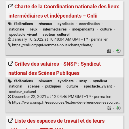
Charte de la Coordination nationale des lieux
intermédiaires et indépendants – Cnlii
fédérations
·
réseaux
·
syndicats
·
coordination
·
nationale
·
lieux
·
intermédiaires
·
indépendants
·
culture
·
spectacle_vivant
·
secteur_culturel
January 10, 2022 at 10:48:04 AM GMT+1 * ·
permalien
https://cnlii.org/qui-sommes-nous/charte/charte/
·
Grilles des salaires - SNSP : Syndicat
national des Scènes Publiques
fédérations
·
réseaux
·
syndicats
·
snsp
·
syndicat
·
national
·
scènes
·
publiques
·
culture
·
spectacle_vivant
·
secteur_culturel
December 22, 2021 at 12:04:46 PM GMT+1 * ·
permalien
https://www.snsp.fr/ressources/textes-de-references-ressources/convention-collective-textes-de-references-ressources/grilles-des-salaires-2021/
·
Liste des espaces de travail et de leurs