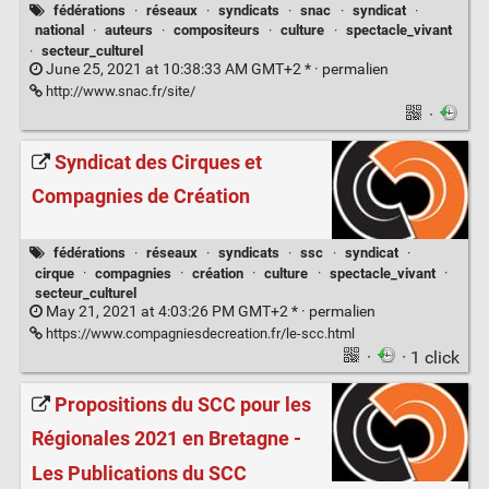
fédérations
·
réseaux
·
syndicats
·
snac
·
syndicat
·
national
·
auteurs
·
compositeurs
·
culture
·
spectacle_vivant
·
secteur_culturel
June 25, 2021 at 10:38:33 AM GMT+2 * ·
permalien
http://www.snac.fr/site/
·
Syndicat des Cirques et
Compagnies de Création
fédérations
·
réseaux
·
syndicats
·
ssc
·
syndicat
·
cirque
·
compagnies
·
création
·
culture
·
spectacle_vivant
·
secteur_culturel
May 21, 2021 at 4:03:26 PM GMT+2 * ·
permalien
https://www.compagniesdecreation.fr/le-scc.html
·
· 1 click
Propositions du SCC pour les
Régionales 2021 en Bretagne -
Les Publications du SCC