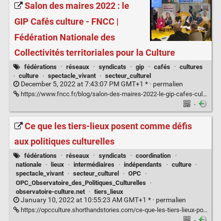
Salon des maires 2022 : le
GIP Cafés culture - FNCC |
Fédération Nationale des
Collectivités territoriales pour la Culture
fédérations
·
réseaux
·
syndicats
·
gip
·
cafés
·
cultures
·
culture
·
spectacle_vivant
·
secteur_culturel
December 5, 2022 at 7:43:07 PM GMT+1 * ·
permalien
https://www.fncc.fr/blog/salon-des-maires-2022-le-gip-cafes-culture/
·
Ce que les tiers-lieux posent comme défis
aux politiques culturelles
fédérations
·
réseaux
·
syndicats
·
coordination
·
nationale
·
lieux
·
intermédiaires
·
indépendants
·
culture
·
spectacle_vivant
·
secteur_culturel
·
OPC
·
OPC_Observatoire_des_Politiques_Culturelles
·
observatoire-culture.net
·
tiers_lieux
January 10, 2022 at 10:55:23 AM GMT+1 * ·
permalien
https://opcculture.shorthandstories.com/ce-que-les-tiers-lieux-posent-comme-defis-aux-politiques-culturelles-observatoire-des-politiques-culturelles/#_ftn2
·