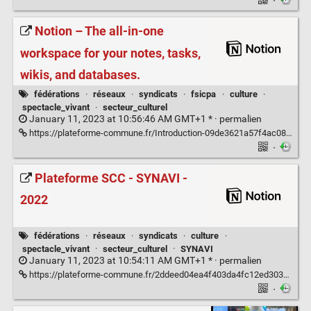
·
Notion – The all-in-one
workspace for your notes, tasks,
wikis, and databases.
fédérations
·
réseaux
·
syndicats
·
fsicpa
·
culture
·
spectacle_vivant
·
secteur_culturel
January 11, 2023 at 10:56:46 AM GMT+1 * ·
permalien
https://plateforme-commune.fr/Introduction-09de3621a57f4ac08598bed683285a4e
·
Plateforme SCC - SYNAVI -
2022
fédérations
·
réseaux
·
syndicats
·
culture
·
spectacle_vivant
·
secteur_culturel
·
SYNAVI
January 11, 2023 at 10:54:11 AM GMT+1 * ·
permalien
https://plateforme-commune.fr/2ddeed04ea4f403da4fc12ed3036f5a5
·