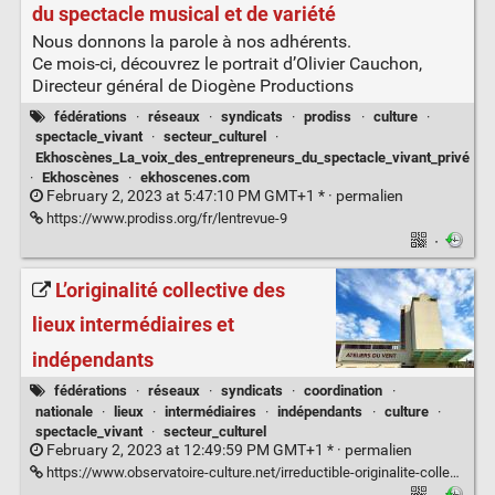
du spectacle musical et de variété
Nous donnons la parole à nos adhérents.
Ce mois-ci, découvrez le portrait d’Olivier Cauchon,
Directeur général de Diogène Productions
fédérations
·
réseaux
·
syndicats
·
prodiss
·
culture
·
spectacle_vivant
·
secteur_culturel
·
Ekhoscènes_La_voix_des_entrepreneurs_du_spectacle_vivant_privé
·
Ekhoscènes
·
ekhoscenes.com
February 2, 2023 at 5:47:10 PM GMT+1 * ·
permalien
https://www.prodiss.org/fr/lentrevue-9
·
L’originalité collective des
lieux intermédiaires et
indépendants
fédérations
·
réseaux
·
syndicats
·
coordination
·
nationale
·
lieux
·
intermédiaires
·
indépendants
·
culture
·
spectacle_vivant
·
secteur_culturel
February 2, 2023 at 12:49:59 PM GMT+1 * ·
permalien
https://www.observatoire-culture.net/irreductible-originalite-collective-lieux-intermediaires-independants/