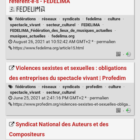
référent·e·s - FEDELIMA
fédérations
·
réseaux
·
syndicats
·
fedelima
·
culture
·
spectacle_vivant
·
secteur_culturel
·
FEDELIMA
·
FEDELIMA_Fédération_des_lieux_de_musiques_actuelles
·
musiques_actuelles
·
fedelima.org
August 26, 2021 at 10:52:42 AM GMT+2 * ·
permalien
https://www.fedelima.org/article15.html
·
Violences sexistes et sexuelles : obligations
des entreprises du spectacle vivant | Profedim
fédérations
·
réseaux
·
syndicats
·
profedim
·
culture
·
spectacle_vivant
·
secteur_culturel
June 25, 2021 at 2:41:16 PM GMT+2 * ·
permalien
https://www.profedim.org/violences-sexistes-et-sexuelles-obligations-des-entreprises-du-spectacle-vivant/
·
Syndicat National des Auteurs et des
Compositeurs