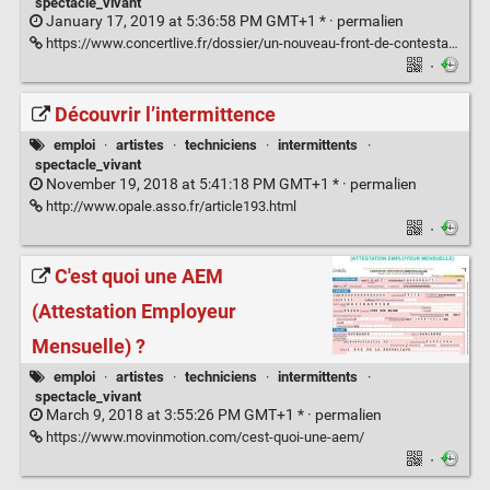
spectacle_vivant
January 17, 2019 at 5:36:58 PM GMT+1 * ·
permalien
https://www.concertlive.fr/dossier/un-nouveau-front-de-contestation-souvre-pour-le-gouvernement-avec-les-intermittents-du-spectacle
·
Découvrir l’intermittence
emploi
·
artistes
·
techniciens
·
intermittents
·
spectacle_vivant
November 19, 2018 at 5:41:18 PM GMT+1 * ·
permalien
http://www.opale.asso.fr/article193.html
·
C'est quoi une AEM
(Attestation Employeur
Mensuelle) ?
emploi
·
artistes
·
techniciens
·
intermittents
·
spectacle_vivant
March 9, 2018 at 3:55:26 PM GMT+1 * ·
permalien
https://www.movinmotion.com/cest-quoi-une-aem/
·