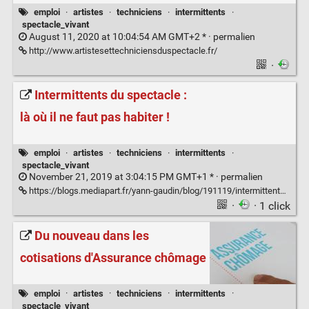
emploi
·
artistes
·
techniciens
·
intermittents
·
spectacle_vivant
August 11, 2020 at 10:04:54 AM GMT+2 * ·
permalien
http://www.artistesettechniciensduspectacle.fr/
·
Intermittents du spectacle :
là où il ne faut pas habiter !
emploi
·
artistes
·
techniciens
·
intermittents
·
spectacle_vivant
November 21, 2019 at 3:04:15 PM GMT+1 * ·
permalien
https://blogs.mediapart.fr/yann-gaudin/blog/191119/intermittents-du-spectacle-la-ou-il-ne-faut-pas-habiter
·
· 1 click
Du nouveau dans les
cotisations d'Assurance chômage
emploi
·
artistes
·
techniciens
·
intermittents
·
spectacle_vivant