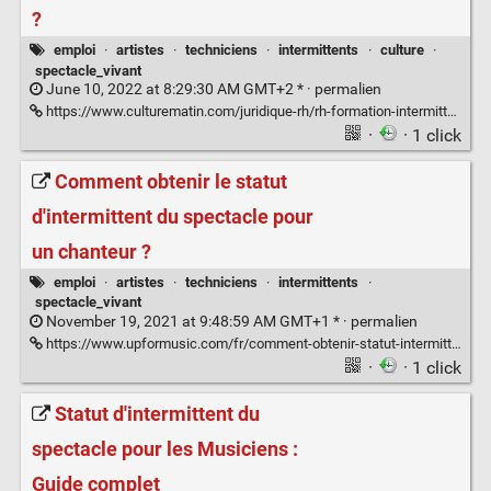
?
emploi
·
artistes
·
techniciens
·
intermittents
·
culture
·
spectacle_vivant
June 10, 2022 at 8:29:30 AM GMT+2 * ·
permalien
https://www.culturematin.com/juridique-rh/rh-formation-intermittence/pratiques/intermittence-comment-cumuler-son-statut-avec-une-autre-activite.html
·
· 1 click
Comment obtenir le statut
d'intermittent du spectacle pour
un chanteur ?
emploi
·
artistes
·
techniciens
·
intermittents
·
spectacle_vivant
November 19, 2021 at 9:48:59 AM GMT+1 * ·
permalien
https://www.upformusic.com/fr/comment-obtenir-statut-intermittent-spectacle-artiste-interprete-122002021/
·
· 1 click
Statut d'intermittent du
spectacle pour les Musiciens :
Guide complet