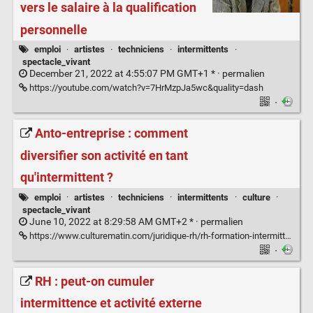
vers le salaire à la qualification
personnelle
emploi
·
artistes
·
techniciens
·
intermittents
·
spectacle_vivant
December 21, 2022 at 4:55:07 PM GMT+1 * ·
permalien
https://youtube.com/watch?v=7HrMzpJa5wc&quality=dash
·
Anto-entreprise : comment
diversifier son activité en tant
qu'intermittent ?
emploi
·
artistes
·
techniciens
·
intermittents
·
culture
·
spectacle_vivant
June 10, 2022 at 8:29:58 AM GMT+2 * ·
permalien
https://www.culturematin.com/juridique-rh/rh-formation-intermittence/pratiques/intermittence-quelles-activites-paralleles-sont-elles-compatibles.html
·
RH : peut-on cumuler
intermittence et activité externe