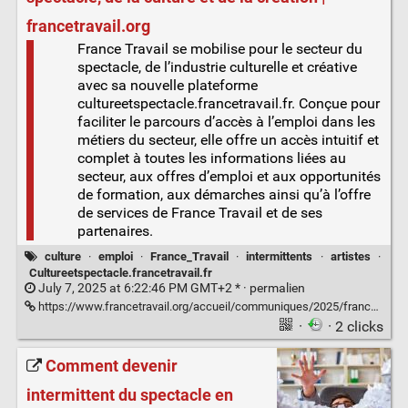
francetravail.org
France Travail se mobilise pour le secteur du
spectacle, de l’industrie culturelle et créative
avec sa nouvelle plateforme
cultureetspectacle.francetravail.fr. Conçue pour
faciliter le parcours d’accès à l’emploi dans les
métiers du secteur, elle offre un accès intuitif et
complet à toutes les informations liées au
secteur, aux offres d’emploi et aux opportunités
de formation, aux démarches ainsi qu’à l’offre
de services de France Travail et de ses
partenaires.
culture
·
emploi
·
France_Travail
·
intermittents
·
artistes
·
Cultureetspectacle.francetravail.fr
July 7, 2025 at 6:22:46 PM GMT+2 * ·
permalien
https://www.francetravail.org/accueil/communiques/2025/france-travail-lance-sa-nouvelle-plateforme-dediee-aux-metiers-du-spectacle-et-de-la-culture.html?type=article
·
· 2 clicks
Comment devenir
intermittent du spectacle en