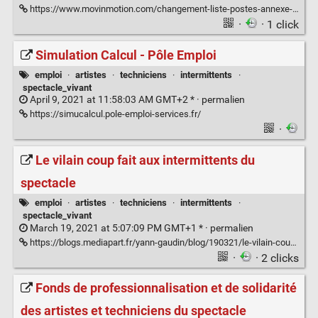
https://www.movinmotion.com/changement-liste-postes-annexe-8-intermittent-spectacle/
·
· 1 click
Simulation Calcul - Pôle Emploi
emploi
·
artistes
·
techniciens
·
intermittents
·
spectacle_vivant
April 9, 2021 at 11:58:03 AM GMT+2 * ·
permalien
https://simucalcul.pole-emploi-services.fr/
·
Le vilain coup fait aux intermittents du
spectacle
emploi
·
artistes
·
techniciens
·
intermittents
·
spectacle_vivant
March 19, 2021 at 5:07:09 PM GMT+1 * ·
permalien
https://blogs.mediapart.fr/yann-gaudin/blog/190321/le-vilain-coup-fait-aux-intermittents-du-spectacle
·
· 2 clicks
Fonds de professionnalisation et de solidarité
des artistes et techniciens du spectacle