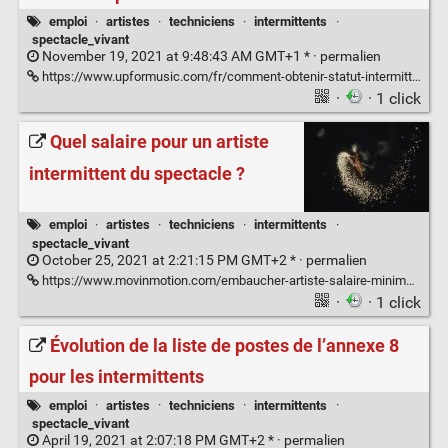
emploi
·
artistes
·
techniciens
·
intermittents
·
spectacle_vivant
November 19, 2021 at 9:48:43 AM GMT+1 * ·
permalien
https://www.upformusic.com/fr/comment-obtenir-statut-intermittent-du-spectacle-musicien-121862021/
·
· 1 click
Quel salaire pour un artiste
intermittent du spectacle ?
emploi
·
artistes
·
techniciens
·
intermittents
·
spectacle_vivant
October 25, 2021 at 2:21:15 PM GMT+2 * ·
permalien
https://www.movinmotion.com/embaucher-artiste-salaire-minima-conventionnels/
·
· 1 click
Évolution de la liste de postes de l’annexe 8
pour les intermittents
emploi
·
artistes
·
techniciens
·
intermittents
·
spectacle_vivant
April 19, 2021 at 2:07:18 PM GMT+2 * ·
permalien