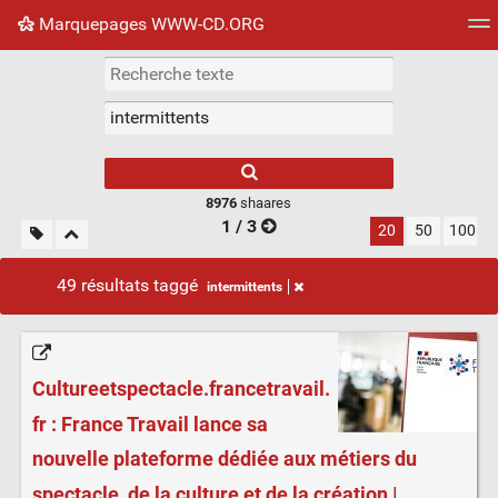
Marquepages WWW-CD.ORG
Nuage de tags
Mur d'images
Quotidien
Flux RS
8976
shaares
1 / 3
20
50
100
49 résultats taggé
intermittents
Cultureetspectacle.francetravail.
fr : France Travail lance sa
nouvelle plateforme dédiée aux métiers du
spectacle, de la culture et de la création |