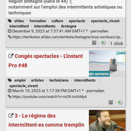
Région Bretagne (sans le 44) :(
notamment sur l'emploi des intermittents artistiques ou
techniques
afdas
·
formation
·
culture
·
spectacle
·
spectacle_vivant
·
intermittent
·
intermittents
·
Bretagne
December 9, 2023 at 7:37:41 AM GMT+1 * ·
permalien
https://territoires.afdas.com/territoire/bretagne/tous-secteurs/specifiques/#specifiques-intermittents;2021;intermittents-indicateurs;tous-secteurs;france
·
· 1 click
Congés spectacles - L'instant
Pro #48
emploi
·
artistes
·
techniciens
·
intermittents
·
spectacle_vivant
March 10, 2023 at 1:17:38 PM GMT+1 * ·
permalien
https://youtube.com/watch?v=mCR-ImXd4y4
·
3 - Le régime des
intermittent·es comme tremplin