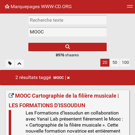
Marquepages WWW-CD.ORG
Nuage de tags
Mur d'images
Quotidien
Flux RS
8976
shaares
20
50
100
2 résultats taggé
MOOC
MOOC Cartographie de la filière musicale |
LES FORMATIONS D'ISSOUDUN
Les Formations d’Issoudun en collaboration
avec Yanaï Lab présentent fièrement le Mooc :
« Cartographie de la filière musicale ». Cette
nouvelle formation novatrice est entièrement