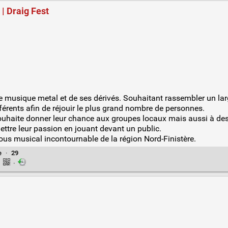
| Draig Fest
de musique metal et de ses dérivés. Souhaitant rassembler un la
érents afin de réjouir le plus grand nombre de personnes.
 souhaite donner leur chance aux groupes locaux mais aussi à des
ttre leur passion en jouant devant un public.
vous musical incontournable de la région Nord-Finistère.
e
·
29
·
·