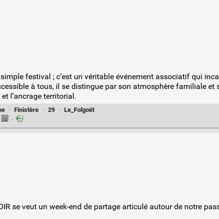
 simple festival ; c’est un véritable événement associatif qui i
cessible à tous, il se distingue par son atmosphère familiale e
t l’ancrage territorial.
ne
·
Finistère
·
29
·
Le_Folgoët
·
R se veut un week-end de partage articulé autour de notre passi