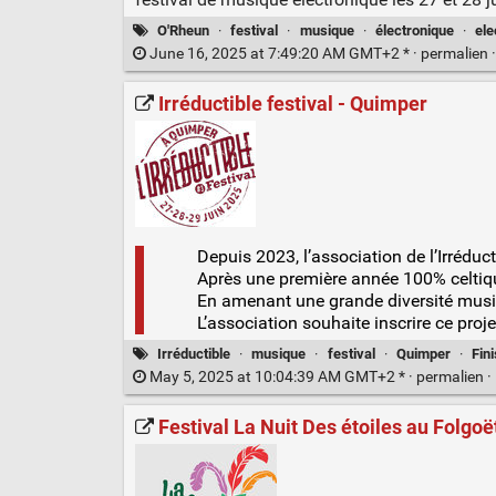
O'Rheun
·
festival
·
musique
·
électronique
·
ele
June 16, 2025 at 7:49:20 AM GMT+2 * ·
permalien
Irréductible festival - Quimper
Depuis 2023, l’association de l’Irréduc
Après une première année 100% celtiq
En amenant une grande diversité musica
L’association souhaite inscrire ce proje
Irréductible
·
musique
·
festival
·
Quimper
·
Fin
May 5, 2025 at 10:04:39 AM GMT+2 * ·
permalien
·
Festival La Nuit Des étoiles au Folgoë