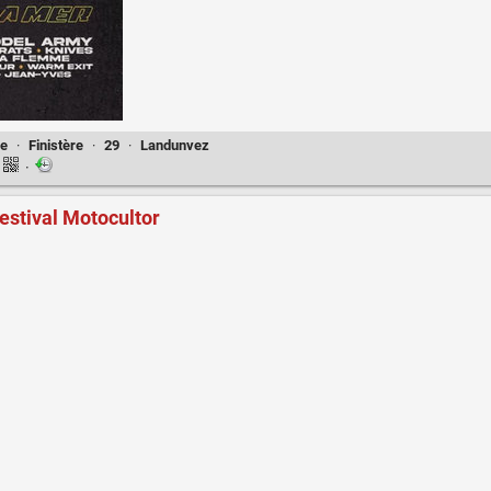
ne
·
Finistère
·
29
·
Landunvez
·
Festival Motocultor