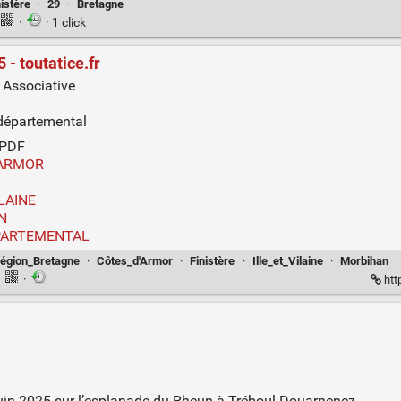
nistère
·
29
·
Bretagne
·
· 1 click
 toutatice.fr
 Associative
rdépartemental
 PDF
D'ARMOR
ILAINE
AN
DÉPARTEMENTAL
égion_Bretagne
·
Côtes_d'Armor
·
Finistère
·
Ille_et_Vilaine
·
Morbihan
·
·
htt
 juin 2025 sur l’esplanade du Rheun à Tréboul Douarnenez