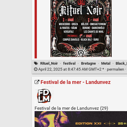
Rituel_Noir
·
festival
·
Bretagne
·
Metal
·
Black_
April 22, 2025 at 8:47:45 AM GMT+2 * ·
permalien
·
Festival de la mer - Landunvez
Festival de la mer de Landunvez (29)