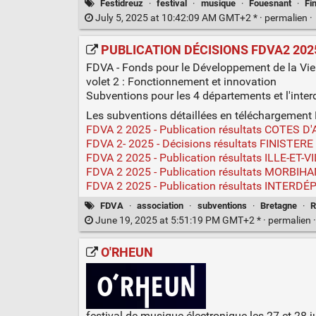
Festidreuz
·
festival
·
musique
·
Fouesnant
·
Fi
July 5, 2025 at 10:42:09 AM GMT+2 * ·
permalien
·
PUBLICATION DÉCISIONS FDVA2 2025 -
FDVA - Fonds pour le Développement de la Vie
volet 2 : Fonctionnement et innovation
Subventions pour les 4 départements et l'inte
Les subventions détaillées en téléchargement
FDVA 2 2025 - Publication résultats COTES 
FDVA 2- 2025 - Décisions résultats FINISTERE
FDVA 2 2025 - Publication résultats ILLE-ET-V
FDVA 2 2025 - Publication résultats MORBIH
FDVA 2 2025 - Publication résultats INTER
FDVA
·
association
·
subventions
·
Bretagne
·
R
June 19, 2025 at 5:51:19 PM GMT+2 * ·
permalien
O'RHEUN
festival de musique électronique les 27 et 28