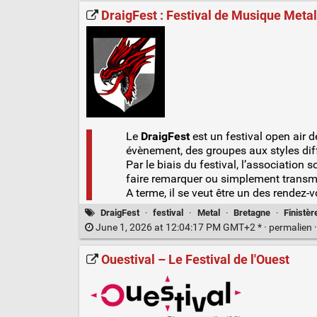
DraigFest : Festival de Musique Metal 
Le
DraigFest
est un festival open air 
évènement, des groupes aux styles diff
Par le biais du festival, l’association
faire remarquer ou simplement transme
A terme, il se veut être un des rendez-
DraigFest
·
festival
·
Metal
·
Bretagne
·
Finistèr
June 1, 2026 at 12:04:17 PM GMT+2 * ·
permalien
Ouestival – Le Festival de l'Ouest