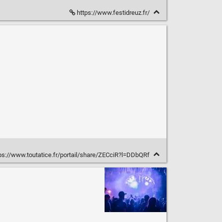
https://www.festidreuz.fr/
ps://www.toutatice.fr/portail/share/ZECciR?l=DDbQRf