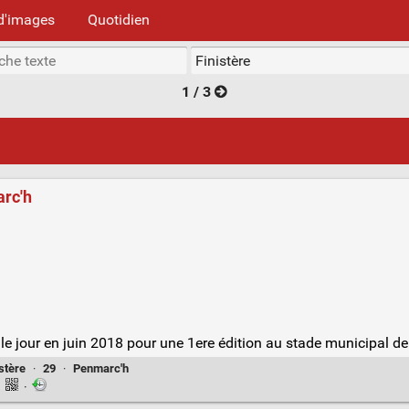
d'images
Quotidien
1 / 3
arc'h
e jour en juin 2018 pour une 1ere édition au stade municipal de 
stère
·
29
·
Penmarc'h
·
·