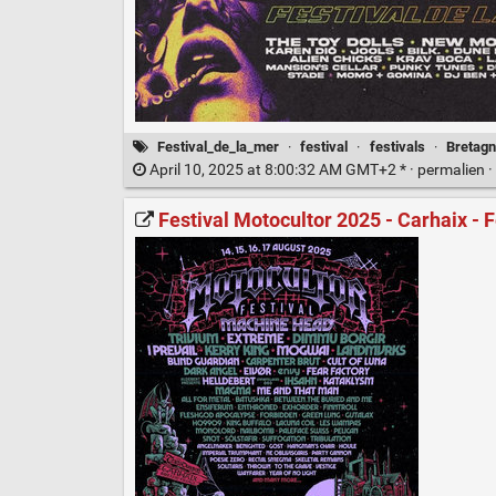
Festival_de_la_mer
·
festival
·
festivals
·
Bretag
April 10, 2025 at 8:00:32 AM GMT+2 * ·
permalien
·
Festival Motocultor 2025 - Carhaix - 