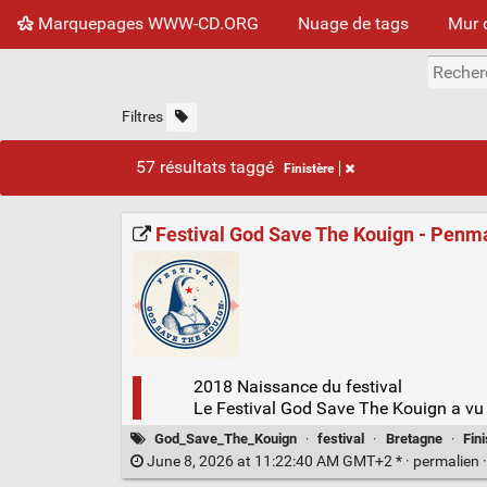
Marquepages WWW-CD.ORG
Nuage de tags
Mur 
Filtres
57 résultats taggé
Finistère
Festival God Save The Kouign - Penm
2018 Naissance du festival
Le Festival God Save The Kouign a vu l
God_Save_The_Kouign
·
festival
·
Bretagne
·
Fini
June 8, 2026 at 11:22:40 AM GMT+2 * ·
permalien