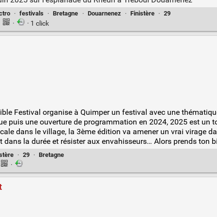
ctro
·
festivals
·
Bretagne
·
Douarnenez
·
Finistère
·
29
·
·
· 1 click
tible Festival organise à Quimper un festival avec une thématiqu
ue puis une ouverture de programmation en 2024, 2025 est un t
le dans le village, la 3ème édition va amener un vrai virage dans
t dans la durée et résister aux envahisseurs… Alors prends ton bill
istère
·
29
·
Bretagne
·
t