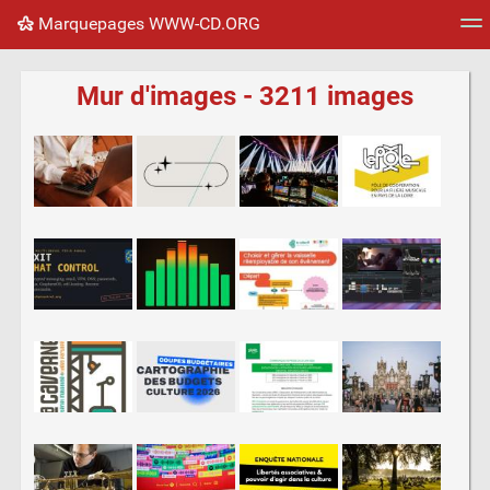
Marquepages WWW-CD.ORG
Nuage de tags
Mur d'images
Quotidien
Flux RS
Mur d'images - 3211 images