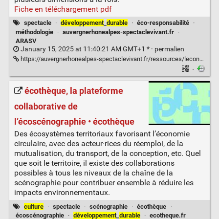
Fiche en téléchargement pdf
spectacle
·
développement
_
durable
·
éco-responsabilité
·
méthodologie
·
auvergnerhonealpes-spectaclevivant.fr
·
ARASV
January 15, 2025 at 11:40:21 AM GMT+1 * ·
permalien
https://auvergnerhonealpes-spectaclevivant.fr/ressources/leconomie-circulaire-appliquee-a-la-conception-de-spectacles-ou-de-projets-au-sein-de-lieux-culturels/
·
écothèque, la plateforme
collaborative de
l’écoscénographie • écothèque
Des écosystèmes territoriaux favorisant l’économie
circulaire, avec des acteur·rices du réemploi, de la
mutualisation, du transport, de la conception, etc. Quel
que soit le territoire, il existe des collaborations
possibles à tous les niveaux de la chaîne de la
scénographie pour contribuer ensemble à réduire les
impacts environnementaux.
culture
·
spectacle
·
scénographie
·
écothèque
·
écoscénographie
·
développement
_
durable
·
ecotheque.fr