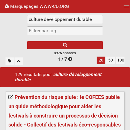
Marquepages WWW-CD.ORG
Nuage de tags
Mur d'images
Quotidien
Flux RS
8976
shaares
1 / 7
20
50
100
129 résultats pour
culture développement
durable
Prévention du risque pluie : le COFEES publie
un guide méthodologique pour aider les
festivals à construire un processus de décision
solide - Collectif des festivals éco-responsables