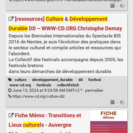
·
[ressources]
Culture
&
Développement
Durable
DD – WWW-CD.ORG Christophe Demay
Depuis les Biennales Internationales du Spectacle BIS
2016 de Nantes, je suis l’évolution des pratiques dans
le secteur culturel et compile articles et ressources qui
l’abordent.
Le Collectif des festivals accompagne depuis 2005, les
festivals bretons
dans leurs démarches de développement durable.
culture
·
développement_durable
·
dd
·
festival
·
www-cd.org
·
festivals
·
collectifsbzh
June 13, 2024 at 9:24:58 AM GMT+2 * ·
permalien
https://www-cd.org/culture-dd/
·
Fiche Mémo : Transitions et
Lieux
culture
ls - Auvergne