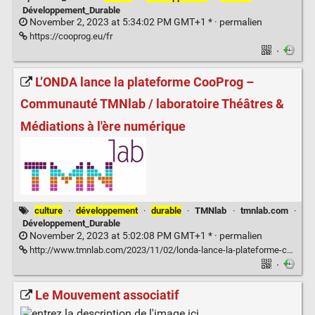
Développement_Durable
November 2, 2023 at 5:34:02 PM GMT+1 * ·
permalien
https://cooprog.eu/fr
·
L’ONDA lance la plateforme CooProg –
Communauté TMNlab / laboratoire Théâtres &
Médiations à l'ère numérique
culture
·
développement
·
durable
·
TMNlab
·
tmnlab.com
·
Développement_Durable
November 2, 2023 at 5:02:08 PM GMT+1 * ·
permalien
http://www.tmnlab.com/2023/11/02/londa-lance-la-plateforme-cooprog/
·
Le Mouvement associatif