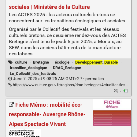
sociales | Ministère de la Culture
Les ACTES 2025 : les acteurs culturels bretons se
concentrent sur les transitions écologiques et sociales
Organisé par le Collectif des festivals et les réseaux
culturels bretons, ce deuxième rendez-vous des ACTES
Bretagne s’est tenu le jeudi 5 juin 2025, à Morlaix, au
SEW, dans les anciens bâtiments de la manufacture
des tabacs.
culture
·
Bretagne
·
écologie
·
Développement
_
Durable
·
transition_écologique
·
DRAC_Bretagne
·
Le_Collectif_des_festivals
June 7, 2025 at 9:08:25 AM GMT+2 * ·
permalien
https://www.culture.gouv.fr/regions/drac-bretagne/Actualites/les-actes-2025-les-acteurs-culturels-bretons-se-concentrent-sur-les-transitions-ecologiques-et-sociales
·
Fiche Mémo : mobilité éco-
responsable- Auvergne Rhône-
Alpes Spectacle Vivant