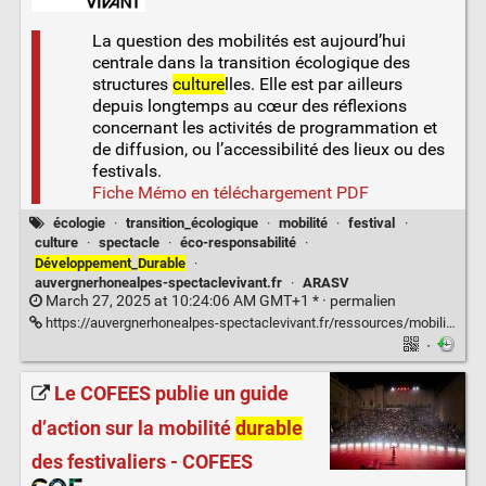
La question des mobilités est aujourd’hui
centrale dans la transition écologique des
structures
culture
lles. Elle est par ailleurs
depuis longtemps au cœur des réflexions
concernant les activités de programmation et
de diffusion, ou l’accessibilité des lieux ou des
festivals.
Fiche Mémo en téléchargement PDF
écologie
·
transition_écologique
·
mobilité
·
festival
·
culture
·
spectacle
·
éco-responsabilité
·
Développement
_
Durable
·
auvergnerhonealpes-spectaclevivant.fr
·
ARASV
March 27, 2025 at 10:24:06 AM GMT+1 * ·
permalien
https://auvergnerhonealpes-spectaclevivant.fr/ressources/mobilite-eco-responsable/
·
Le COFEES publie un guide
d’action sur la mobilité
durable
des festivaliers - COFEES