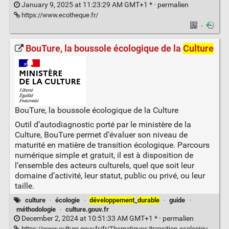
January 9, 2025 at 11:23:29 AM GMT+1 * ·
permalien
https://www.ecotheque.fr/
·
BouTure, la boussole écologique de la
Culture
BouTure, la boussole écologique de la Culture
Outil d’autodiagnostic porté par le ministère de la
Culture, BouTure permet d’évaluer son niveau de
maturité en matière de transition écologique. Parcours
numérique simple et gratuit, il est à disposition de
l’ensemble des acteurs culturels, quel que soit leur
domaine d’activité, leur statut, public ou privé, ou leur
taille.
culture
·
écologie
·
développement
_
durable
·
guide
·
méthodologie
·
culture.gouv.fr
December 2, 2024 at 10:51:33 AM GMT+1 * ·
permalien
https://www.culture.gouv.fr/fr/Thematiques/transition-ecologique/Centre-de-ressources-Transition-ecologique-de-la-Culture/bouture-la-boussole-ecologique-de-la-culture