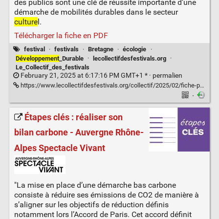
des publics sont une clé de réussite importante d’une
démarche de mobilités durables dans le secteur
culture
l.
Télécharger la fiche en PDF
festival
·
festivals
·
Bretagne
·
écologie
·
Développement
_Durable
·
lecollectifdesfestivals.org
·
Le_Collectif_des_festivals
February 21, 2025 at 6:17:16 PM GMT+1 * ·
permalien
https://www.lecollectifdesfestivals.org/collectif/2025/02/fiche-pratique-ameliorer-la-communication-et-la-sensibilisation-sur-les-mobilites-durables/
·
Étapes clés : réaliser son
bilan carbone - Auvergne Rhône-
Alpes Spectacle Vivant
"La mise en place d’une démarche bas carbone
consiste à réduire ses émissions de CO2 de manière à
s’aligner sur les objectifs de réduction définis
notamment lors l’Accord de Paris. Cet accord définit