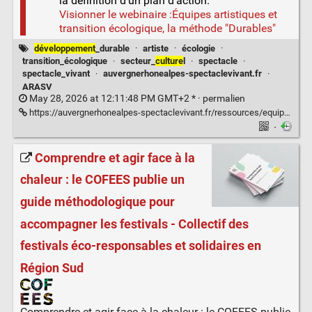
la définition d’un plan d’action.
Visionner le webinaire :Équipes artistiques et
transition écologique, la méthode "Durables"
développement
_durable
·
artiste
·
écologie
·
transition_écologique
·
secteur_
culture
l
·
spectacle
·
spectacle_vivant
·
auvergnerhonealpes-spectaclevivant.fr
·
ARASV
May 28, 2026 at 12:11:48 PM GMT+2 * ·
permalien
https://auvergnerhonealpes-spectaclevivant.fr/ressources/equipes-artistiques-et-transition-ecologique-la-methode-durables/
·
Comprendre et agir face à la
chaleur : le COFEES publie un
guide méthodologique pour
accompagner les festivals - Collectif des
festivals éco-responsables et solidaires en
Région Sud
Comprendre et agir face à la chaleur : le COFEES publie