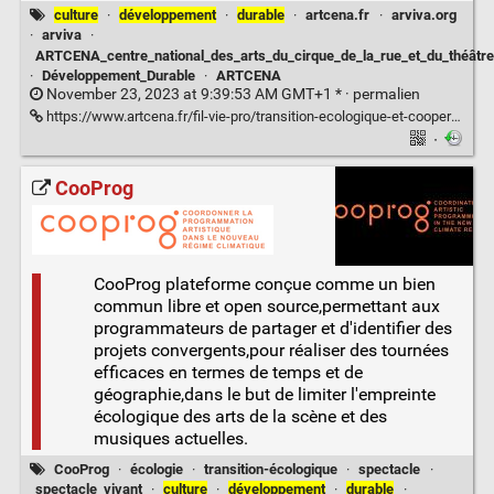
culture
·
développement
·
durable
·
artcena.fr
·
arviva.org
·
arviva
·
ARTCENA_centre_national_des_arts_du_cirque_de_la_rue_et_du_théâtre
·
Développement_Durable
·
ARTCENA
November 23, 2023 at 9:39:53 AM GMT+1 * ·
permalien
https://www.artcena.fr/fil-vie-pro/transition-ecologique-et-cooperation-une-etude-darviva
·
CooProg
CooProg plateforme conçue comme un bien
commun libre et open source,permettant aux
programmateurs de partager et d'identifier des
projets convergents,pour réaliser des tournées
efficaces en termes de temps et de
géographie,dans le but de limiter l'empreinte
écologique des arts de la scène et des
musiques actuelles.
CooProg
·
écologie
·
transition-écologique
·
spectacle
·
spectacle_vivant
·
culture
·
développement
·
durable
·