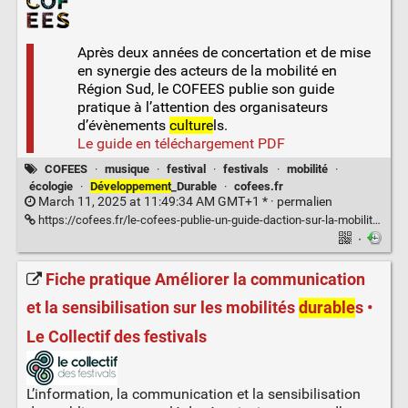
Après deux années de concertation et de mise
en synergie des acteurs de la mobilité en
Région Sud, le COFEES publie son guide
pratique à l’attention des organisateurs
d’évènements
culture
ls.
Le guide en téléchargement PDF
COFEES
·
musique
·
festival
·
festivals
·
mobilité
·
écologie
·
Développement
_Durable
·
cofees.fr
March 11, 2025 at 11:49:34 AM GMT+1 * ·
permalien
https://cofees.fr/le-cofees-publie-un-guide-daction-sur-la-mobilite-durable-des-festivaliers/
·
Fiche pratique Améliorer la communication
et la sensibilisation sur les mobilités
durable
s •
Le Collectif des festivals
L’information, la communication et la sensibilisation