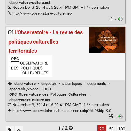
observatoire-culture.net
November 3, 2014 at 6:20:41 PM GMT+1 * ·
permalien
http://www.observatoire-culture.net/
·
L'Observatoire - La revue des
politiques culturelles
territoriales
observatoire
·
enquêtes
·
statistiques
·
documents
·
spectacle_vivant
·
OPC
·
OPC_Observatoire_des_Politiques_Culturelles
·
observatoire-culture.net
November 3, 2014 at 6:20:41 PM GMT+1 * ·
permalien
http://www.observatoire-culture.net/index.php?id=9&idp=9.0
·
1 / 2
20
50
100