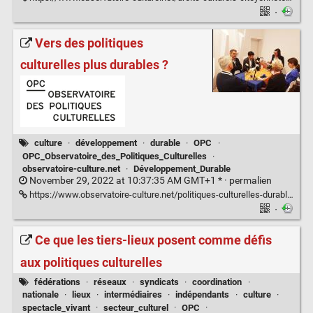
·
Vers des politiques
culturelles plus durables ?
culture
·
développement
·
durable
·
OPC
·
OPC_Observatoire_des_Politiques_Culturelles
·
observatoire-culture.net
·
Développement_Durable
November 29, 2022 at 10:37:35 AM GMT+1 * ·
permalien
https://www.observatoire-culture.net/politiques-culturelles-durables/
·
Ce que les tiers-lieux posent comme défis
aux politiques culturelles
fédérations
·
réseaux
·
syndicats
·
coordination
·
nationale
·
lieux
·
intermédiaires
·
indépendants
·
culture
·
spectacle_vivant
·
secteur_culturel
·
OPC
·