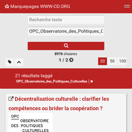
Marquepages WWW-CD.ORG
Nuage de tags
Mur d'images
Quotidien
Flux RS
8976
shaares
1 / 2
20
50
100
21 résultats taggé
OPC_Observatoire_des_Politiques_Culturelles
Décentralisation culturelle : clarifier les
compétences ou brider la coopération ?