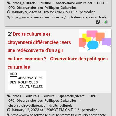
droits_culturels
·
culture
·
observatoire-culture.net
·
OPC
·
OPC_Observatoire_des_Politiques_Culturelles
January 9, 2025 at 10:59:23 AM GMT+1 * ·
permalien
https://www.observatoire-culture.net/contrat-resonance-outil-relationnel-imaginer-piloter-lieux-culturels/
·
Droits culturels et
citoyenneté différenciée : vers
une redécouverte d’un agir
culturel commun ? - Observatoire des politiques
culturelles
droits
·
culturels
·
culture
·
spectacle_vivant
·
OPC
·
OPC_Observatoire_des_Politiques_Culturelles
·
observatoire-culture.net
·
droits_culturels
January 12, 2023 at 12:08:37 PM GMT+1 * ·
permalien
https://www.observatoire-culture.net/droits-culturels-citoyennete-differenciee-vers-redecouverte-agir-culturel-commun/