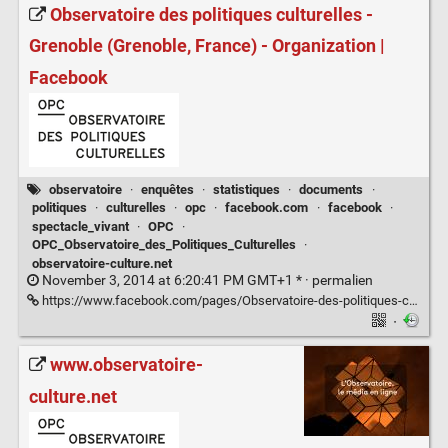
Observatoire des politiques culturelles -
Grenoble (Grenoble, France) - Organization |
Facebook
observatoire
·
enquêtes
·
statistiques
·
documents
·
politiques
·
culturelles
·
opc
·
facebook.com
·
facebook
·
spectacle_vivant
·
OPC
·
OPC_Observatoire_des_Politiques_Culturelles
·
observatoire-culture.net
November 3, 2014 at 6:20:41 PM GMT+1 * ·
permalien
https://www.facebook.com/pages/Observatoire-des-politiques-culturelles/720954121253987?ref=ts&fref=ts
·
www.observatoire-
culture.net