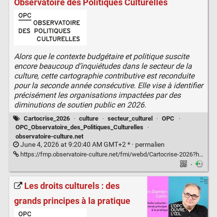
Observatoire des Politiques Culturelles
Alors que le contexte budgétaire et politique suscite
encore beaucoup d’inquiétudes dans le secteur de la
culture, cette cartographie contributive est reconduite
pour la seconde année consécutive. Elle vise à identifier
précisément les organisations impactées par des
diminutions de soutien public en 2026.
Cartocrise_2026
·
culture
·
secteur_culturel
·
OPC
·
OPC_Observatoire_des_Politiques_Culturelles
·
observatoire-culture.net
June 4, 2026 at 9:20:40 AM GMT+2 * ·
permalien
https://fmp.observatoire-culture.net/fmi/webd/Cartocrise-2026?homeurl=https://www.observatoire-culture.net
·
Les droits culturels : des
grands principes à la pratique