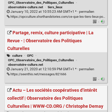
OPC_Observatoire_des_Politiques_Culturelles
·
observatoire-culture.net
·
tiers_lieux
January 10, 2022 at 10:55:23 AM GMT+1 * ·
permalien
https://opcculture.shorthandstories.com/ce-que-les-tiers-lieux-posent-comme-defis-aux-politiques-culturelles-observatoire-des-politiques-culturelles/#_ftn2
·
Partage, remix, culture participative | La
Revue - | Observatoire des Politiques
Culturelles
culture
·
OPC
·
OPC_Observatoire_des_Politiques_Culturelles
·
observatoire-culture.net
January 21, 2020 at 12:10:59 PM GMT+1 * ·
permalien
https://seenthis.net/messages/821666
·
Actu – Les sociétés coopératives d’intérêt
collectif | Observatoire des Politiques
Culturelles | WWW-CD.ORG / Christophe Demay