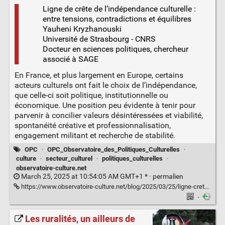
Ligne de crête de l’indépendance culturelle :
entre tensions, contradictions et équilibres
Yauheni Kryzhanouski
Université de Strasbourg - CNRS
Docteur en sciences politiques, chercheur
associé à SAGE
En France, et plus largement en Europe, certains
acteurs culturels ont fait le choix de l’indépendance,
que celle-ci soit politique, institutionnelle ou
économique. Une position peu évidente à tenir pour
parvenir à concilier valeurs désintéressées et viabilité,
spontanéité créative et professionnalisation,
engagement militant et recherche de stabilité.
OPC
·
OPC_Observatoire_des_Politiques_Culturelles
·
culture
·
secteur_culturel
·
politiques_culturelles
·
observatoire-culture.net
March 25, 2025 at 10:54:05 AM GMT+1 * ·
permalien
https://www.observatoire-culture.net/blog/2025/03/25/ligne-crete-independance-culturelle-tensions-contradictions-equilibres/
·
Les ruralités, un ailleurs de