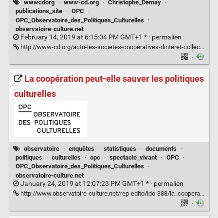
wwwcdorg
·
www-cd.org
·
Christophe_Demay
·
publications_site
·
OPC
·
OPC_Observatoire_des_Politiques_Culturelles
·
observatoire-culture.net
February 14, 2019 at 6:15:04 PM GMT+1 * ·
permalien
http://www-cd.org/actu-les-societes-cooperatives-dinteret-collectif-observatoire-des-politiques-culturelles/
·
La coopération peut-elle sauver les politiques
culturelles
observatoire
·
enquêtes
·
statistiques
·
documents
·
politiques
·
culturelles
·
opc
·
spectacle_vivant
·
OPC
·
OPC_Observatoire_des_Politiques_Culturelles
·
observatoire-culture.net
January 24, 2019 at 12:07:23 PM GMT+1 * ·
permalien
http://www.observatoire-culture.net/rep-edito/ido-388/la_cooperation_peut_elle_sauver_les_politiques_culturelles.html
·