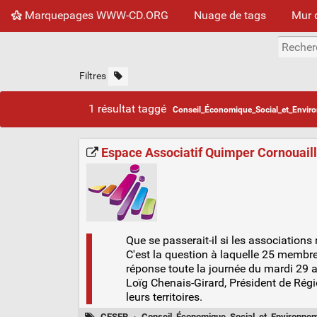
Marquepages WWW-CD.ORG
Nuage de tags
Mur 
Filtres
1 résultat taggé
Conseil_Économique_Social_et_Envir
Espace Associatif Quimper Cornouaill
Que se passerait-il si les associations 
C'est la question à laquelle 25 memb
réponse toute la journée du mardi 29 av
Loïg Chenais-Girard, Président de Régi
leurs territoires.
CESER
·
Conseil_Économique_Social_et_Environnem