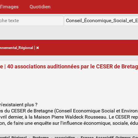
d'images
Quotidien
onnemental_Régional
e | 40 associations auditionnées par le CESER de Breta
n'existaient plus ?
res du CESER de Bretagne (Conseil Economique Social et Enviro
ril dernier, à la Maison Pierre Waldeck Rousseau. Le CESER représ
on, de faire une enquête sur l'influence économique, sociale, éd
ental_Régional
·
Bretagne
·
association
·
Espace_Associatif_Quimper_Cor