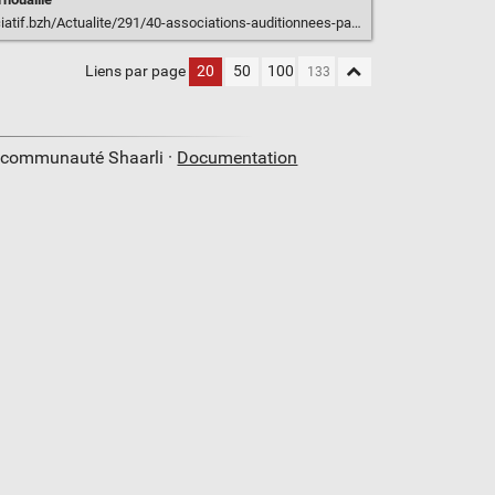
bzh/Actualite/291/40-associations-auditionnees-par-le-ceser-bretagne
Liens par page
20
50
100
a communauté Shaarli ·
Documentation