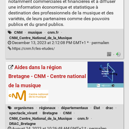
notamment commerciales et financières et à diffuser
une information économique et statistique à
destination des professionnels de la musique et des
variétés, de leurs partenaires comme des pouvoirs
publics et du grand publics.
CNM
·
musique
·
cnm.fr
·
CNM_Centre_National_de_la_Musique
December 13, 2023 at 2:12:08 PM GMT+1 * ·
permalien
https://cnm.fr/les-etudes/
·
Aides dans la région
Bretagne - CNM - Centre national
de la musique
organismes
·
régionaux
·
départementaux
·
État
·
drac
·
spectacle_vivant
·
Bretagne
·
CNM
·
CNM_Centre_National_de_la_Musique
·
cnm.fr
·
DRAC_Bretagne
August 24, 2023 at 10:26:48 AM GMT+2 * ·
permalien