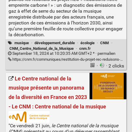
empreinte carbone ! » : un diagnostic des émissions de
gaz à effet de serre du secteur de la musique
enregistrée distribuée par des acteurs français, une
projection de ces émissions à l’horizon 2030, ainsi
qu’une première feuille de route collective pour engager
la décarbonation.
musique
·
développement_durable
·
écologie
·
CNM
·
CNM_Centre_National_de_la_Musique
·
cnm.fr
September 18, 2024 at 10:20:35 AM GMT+2 * ·
permalien
https://cnm.fr/communiques/restitution-du-projet-rec-reduisons-notre-empreinte-carbone/
·
· 2 clicks
Le Centre national de la
musique présente un panorama
de la diversité en France en 2023
- Le CNM : Centre national de la musique
"Ce vendredi 21 juin
, le Centre national de la musique
(CNM) présentait au cours d’un déjeuner rassemblant