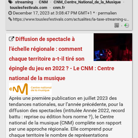
streaming
·
CNM
·
CNM_Centre_National_de_la_Musique
·
touslesfestivals.com
·
cnm.fr
December 17, 2023 at 3:08:47 PM GMT+1 * ·
permalien
https://www.touslesfestivals.com/actualites/la-taxe-streaming-une-bonne-nouvelle-qui-devrait-rapporter-15-millions-deuros-en-2024-a-la-filiere-musicale-171223
·
Diffusion de spectacle à
l’échelle régionale : comment
chaque territoire a-t-il tiré son
épingle du jeu en 2022 ? - Le CNM : Centre
national de la musique
Après une première publication en juillet 2023 des
tendances nationales, sur l’année précédente, pour la
diffusion des spectacles (intitulée Année 2022, record
battu : reprise ou édition hors norme ?), le Centre
national de la musique (CNM) complète son rapport
par une approche régionale. Elle comprend pour
chaque territoire le nombre de représentations