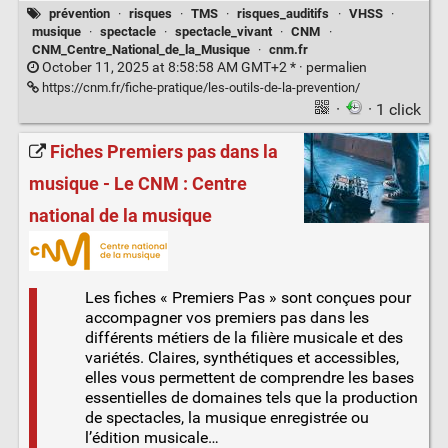
prévention
·
risques
·
TMS
·
risques_auditifs
·
VHSS
·
musique
·
spectacle
·
spectacle_vivant
·
CNM
·
CNM_Centre_National_de_la_Musique
·
cnm.fr
October 11, 2025 at 8:58:58 AM GMT+2 * ·
permalien
https://cnm.fr/fiche-pratique/les-outils-de-la-prevention/
·
· 1 click
Fiches Premiers pas dans la
musique - Le CNM : Centre
national de la musique
Les fiches « Premiers Pas » sont conçues pour
accompagner vos premiers pas dans les
différents métiers de la filière musicale et des
variétés. Claires, synthétiques et accessibles,
elles vous permettent de comprendre les bases
essentielles de domaines tels que la production
de spectacles, la musique enregistrée ou
l’édition musicale…