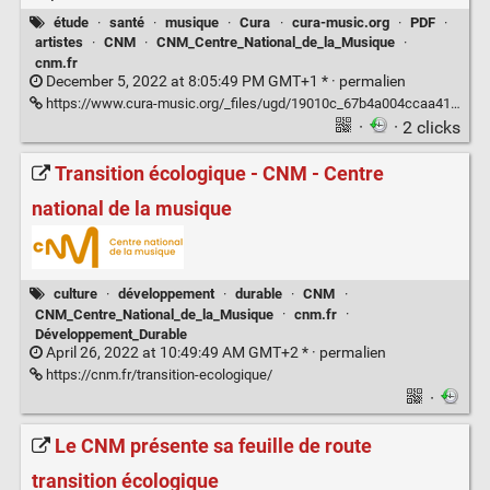
étude
·
santé
·
musique
·
Cura
·
cura-music.org
·
PDF
·
artistes
·
CNM
·
CNM_Centre_National_de_la_Musique
·
cnm.fr
December 5, 2022 at 8:05:49 PM GMT+1 * ·
permalien
https://www.cura-music.org/_files/ugd/19010c_67b4a004ccaa41f182bc29126f2d4908.pdf
·
· 2 clicks
Transition écologique - CNM - Centre
national de la musique
culture
·
développement
·
durable
·
CNM
·
CNM_Centre_National_de_la_Musique
·
cnm.fr
·
Développement_Durable
April 26, 2022 at 10:49:49 AM GMT+2 * ·
permalien
https://cnm.fr/transition-ecologique/
·
Le CNM présente sa feuille de route
transition écologique