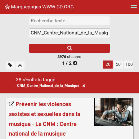
Marquepages WWW-CD.ORG
Nuage de tags
Mur d'images
Quotidien
Flux RS
8976
shaares
1 / 2
20
50
100
38 résultats taggé
CNM_Centre_National_de_la_Musique
Prévenir les violences
sexistes et sexuelles dans la
musique - Le CNM : Centre
national de la musique