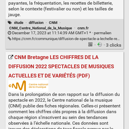
payantes, la fréquentation, les recettes de billetterie,
selon le contexte (festivalier ou non) et les tailles de
jauge.
étude
·
diffusion
·
CNM
·
CNM_Centre_National_de_la_Musique
·
cnm.fr
December 17, 2023 at 11:14:39 AM GMT+1 * ·
permalien
https://cnm.fr/communique/diffusion-de-spectacle-a-lechelle-regionale-comment-chaque-territoire-a-t-il-tire-son-epingle-du-jeu-en-2022/
·
· 3 clicks
CNM Bretagne LES CHIFFRES DE LA
DIFFUSION 2022 SPECTACLES DE MUSIQUES
ACTUELLES ET DE VARIÉTÉS (PDF)
Dans la prolongation de son rapport sur la diffusion du
spectacle en 2022, le Centre national de la musique
(CNM) publie des fiches régionales. Celles-ci présentent
comment les chiffres clés propres à la diffusion dans
chaque région s’inscrivent au sein des tendances
observées à l’échelle nationale. Ces données sont
issues des déclarations de taxe fiscale perçue par le