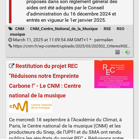
proposés dans son règlement général des
aides ont été adoptés par le Conseil
d’administration du 16 décembre 2024 et
entrés en vigueur le 1er janvier 2025.
CNM
·
CNM_Centre_National_de_la_Musique
·
RSE
·
RSO
·
musique
March 11, 2025 at 11:09:54 AM GMT+1 * ·
permalien
https://cnm.fr/wp-content/uploads/2025/03/202502_CriteresRSE_RGA_CNM.pdf
·
Restitution du projet REC
"Réduisons notre Empreinte
Carbone !" - Le CNM : Centre
national de la musique
Ce mercredi 18 septembre à l’Académie du Climat, à
Paris, le Centre national de la musique (CNM) et les
producteurs du Snep, de l’UPFI et du SMA ont rendu
publics les résultats du projet REC « Réduisons notre