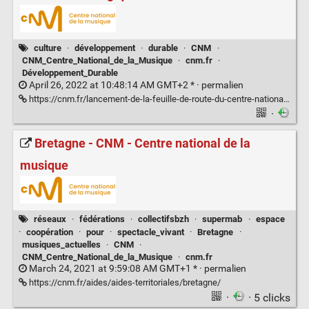
culture
·
développement
·
durable
·
CNM
·
CNM_Centre_National_de_la_Musique
·
cnm.fr
·
Développement_Durable
April 26, 2022 at 10:48:14 AM GMT+2 * ·
permalien
https://cnm.fr/lancement-de-la-feuille-de-route-du-centre-national-de-la-musique-dediee-a-la-transition-ecologique/
·
Bretagne - CNM - Centre national de la
musique
réseaux
·
fédérations
·
collectifsbzh
·
supermab
·
espace
·
coopération
·
pour
·
spectacle_vivant
·
Bretagne
·
musiques_actuelles
·
CNM
·
CNM_Centre_National_de_la_Musique
·
cnm.fr
March 24, 2021 at 9:59:08 AM GMT+1 * ·
permalien
https://cnm.fr/aides/aides-territoriales/bretagne/
·
· 5 clicks