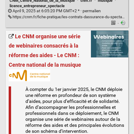
CNM_Centre_National_de_la_Musique
·
cnm.fr
·
musique
·
licence_entrepreneur_spectacle
April 9, 2025 at 6:05:20 PM GMT+2 * ·
permalien
https://cnm.fr/fiche-pratique/les-contrats-dassurance-du-spectacle-vivant/
·
Le CNM organise une série
de webinaires consacrés à la
réforme des aides - Le CNM :
Centre national de la musique
À compter du 1er janvier 2025, le CNM déploie
une réforme en profondeur de son système
d’aides, pour plus d’efficacité et de solidarité.
Afin d’accompagner les professionnelles et
professionnels dans ce déploiement, le CNM
organise une série de webinaires autour de la
réforme des aides et des principales évolutions
de son schéma d’intervention.