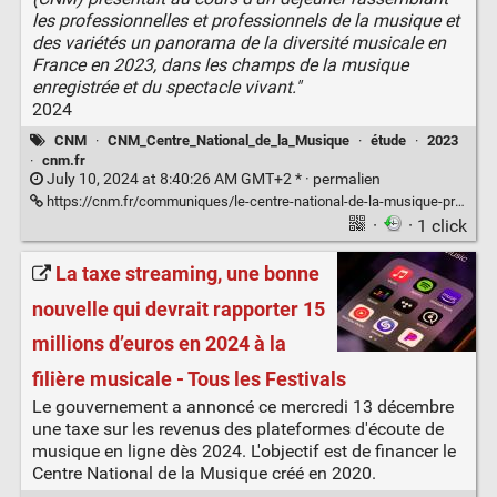
les professionnelles et professionnels de la musique et
des variétés un panorama de la diversité musicale en
France en 2023, dans les champs de la musique
enregistrée et du spectacle vivant."
2024
CNM
·
CNM_Centre_National_de_la_Musique
·
étude
·
2023
·
cnm.fr
July 10, 2024 at 8:40:26 AM GMT+2 * ·
permalien
https://cnm.fr/communiques/le-centre-national-de-la-musique-presente-un-panorama-de-la-diversite-en-france-en-2023/
·
· 1 click
La taxe streaming, une bonne
nouvelle qui devrait rapporter 15
millions d’euros en 2024 à la
filière musicale - Tous les Festivals
Le gouvernement a annoncé ce mercredi 13 décembre
une taxe sur les revenus des plateformes d'écoute de
musique en ligne dès 2024. L'objectif est de financer le
Centre National de la Musique créé en 2020.