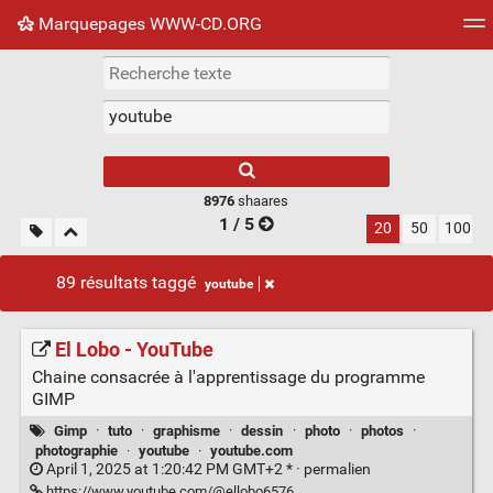
Marquepages WWW-CD.ORG
Nuage de tags
Mur d'images
Quotidien
Flux RS
8976
shaares
1 / 5
20
50
100
89 résultats taggé
youtube
El Lobo - YouTube
Chaine consacrée à l'apprentissage du programme
GIMP
Gimp
·
tuto
·
graphisme
·
dessin
·
photo
·
photos
·
photographie
·
youtube
·
youtube.com
April 1, 2025 at 1:20:42 PM GMT+2 * ·
permalien
https://www.youtube.com/@ellobo6576