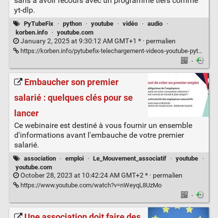
sans a avoir recours avec un programme tiers comme
yt-dlp.
PyTubeFix
·
python
·
youtube
·
vidéo
·
audio
·
korben.info
·
youtube.com
January 2, 2025 at 9:30:12 AM GMT+1 * ·
permalien
https://korben.info/pytubefix-telechargement-videos-youtube-python.html
·
Embaucher son premier
salarié : quelques clés pour se
lancer
Ce webinaire est destiné à vous fournir un ensemble
d'informations avant l'embauche de votre premier
salarié.
association
·
emploi
·
Le_Mouvement_associatif
·
youtube
·
youtube.com
October 28, 2023 at 10:42:24 AM GMT+2 * ·
permalien
https://www.youtube.com/watch?v=nWeyqL8UzMo
·
Une association doit faire des