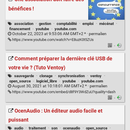
bénéfices !
association
·
gestion
·
comptabilité
·
emploi
·
mécénat
·
financement
·
youtube
·
youtube.com
October 22, 2023 at 9:53:06 AM GMT+2 * ·
permalien
https://www.youtube.com/watch?v=E8uzK0t5ZUs
·
Comment préparer la dernière clé USB de
votre vie ? (Tuto Ventoy)
sauvegarde
·
clonage
·
synchronisation
·
ventoy
·
open_source
·
logiciel_libre
·
youtube
·
youtube.com
August 30, 2021 at 10:18:01 AM GMT+2 * ·
permalien
https://www.youtube.com/embed/d8f9Y3WdZuU?quality=dash
·
OcenAudio : Un éditeur audio facile et
puissant
audio
·
traitement
·
son
·
ocenaudio
·
open_source
·