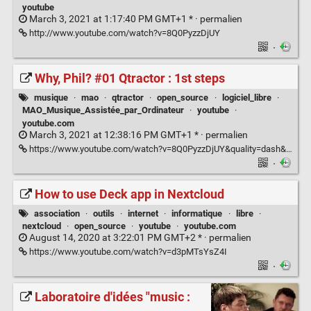
youtube
March 3, 2021 at 1:17:40 PM GMT+1 * ·
permalien
http://www.youtube.com/watch?v=8Q0PyzzDjUY
·
Why, Phil? #01 Qtractor : 1st steps
musique
·
mao
·
qtractor
·
open_source
·
logiciel_libre
·
MAO_Musique_Assistée_par_Ordinateur
·
youtube
·
youtube.com
March 3, 2021 at 12:38:16 PM GMT+1 * ·
permalien
https://www.youtube.com/watch?v=8Q0PyzzDjUY&quality=dash&autoplay=0
·
How to use Deck app in Nextcloud
association
·
outils
·
internet
·
informatique
·
libre
·
nextcloud
·
open_source
·
youtube
·
youtube.com
August 14, 2020 at 3:22:01 PM GMT+2 * ·
permalien
https://www.youtube.com/watch?v=d3pMTsYsZ4I
·
Laboratoire d'idées "music :