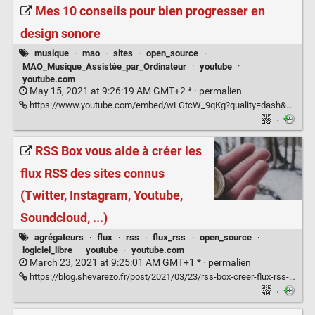
Mes 10 conseils pour bien progresser en
design sonore
musique
·
mao
·
sites
·
open_source
·
MAO_Musique_Assistée_par_Ordinateur
·
youtube
·
youtube.com
May 15, 2021 at 9:26:19 AM GMT+2 * ·
permalien
https://www.youtube.com/embed/wLGtcW_9qKg?quality=dash&autoplay=0
·
RSS Box vous aide à créer les
flux RSS des sites connus
(Twitter, Instagram, Youtube,
Soundcloud, ...)
agrégateurs
·
flux
·
rss
·
flux_rss
·
open_source
·
logiciel_libre
·
youtube
·
youtube.com
March 23, 2021 at 9:25:01 AM GMT+1 * ·
permalien
https://blog.shevarezo.fr/post/2021/03/23/rss-box-creer-flux-rss-sites-connus-twitter-instagram-youtube-soundcloud
·