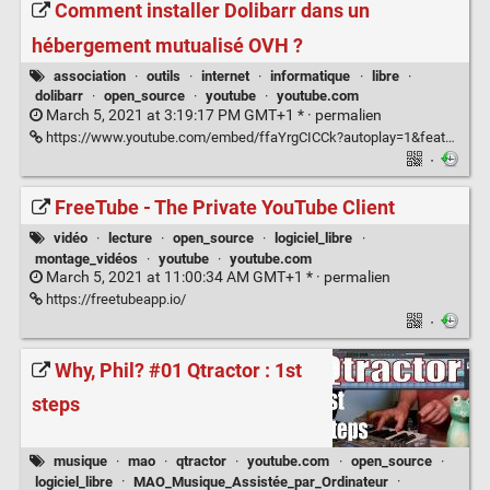
Comment installer Dolibarr dans un
hébergement mutualisé OVH ?
association
·
outils
·
internet
·
informatique
·
libre
·
dolibarr
·
open_source
·
youtube
·
youtube.com
March 5, 2021 at 3:19:17 PM GMT+1 * ·
permalien
https://www.youtube.com/embed/ffaYrgCICCk?autoplay=1&feature=oembed&wmode=opaque&quality=dash&autoplay=0
·
FreeTube - The Private YouTube Client
vidéo
·
lecture
·
open_source
·
logiciel_libre
·
montage_vidéos
·
youtube
·
youtube.com
March 5, 2021 at 11:00:34 AM GMT+1 * ·
permalien
https://freetubeapp.io/
·
Why, Phil? #01 Qtractor : 1st
steps
musique
·
mao
·
qtractor
·
youtube.com
·
open_source
·
logiciel_libre
·
MAO_Musique_Assistée_par_Ordinateur
·