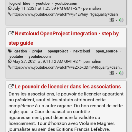
logiciel_libre
·
youtube
·
youtube.com
July 11, 2021 at 1:25:59 PM GMT+2 * ·
permalien
https://www.youtube.com/watch?v=jv4EV6nyT1g&quality=dash
·
Nextcloud OpenProject integration - step by
step guide
gestion
·
projet
·
openproject
·
nextcloud
·
open_source
·
youtube
·
youtube.com
May 27, 2021 at 9:11:12 AM GMT+2 * ·
permalien
https://www.youtube.com/watch?v=sZX5kdDrnV4&quality=dash&autoplay=0
·
Le pouvoir de licencier dans les associations
Dans les associations, le pouvoir de licencier appartient
au président, sauf si les statuts attribuent cette
compétence à un autre organe. Du bon respect de cette
règle, que la Cour de cassation contrôle
rigoureusement, peut dépendre la validité du
licenciement. Tour d’horizon avec Violaine Magnier,
journaliste au sein des Editions Francis Lefebvre.