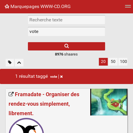
Marquepages WWW-CD.ORG
Nuage de tags
Mur d'images
Quotidien
Flux RS
8976
shaares
20
50
100
1 résultat taggé
vote
Framadate - Organiser des
rendez-vous simplement,
librement.