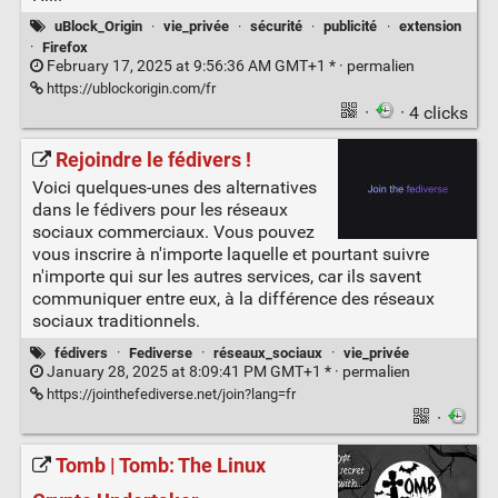
uBlock_Origin
·
vie_privée
·
sécurité
·
publicité
·
extension
·
Firefox
February 17, 2025 at 9:56:36 AM GMT+1 * ·
permalien
https://ublockorigin.com/fr
·
· 4 clicks
Rejoindre le fédivers !
Voici quelques-unes des alternatives
dans le fédivers pour les réseaux
sociaux commerciaux. Vous pouvez
vous inscrire à n'importe laquelle et pourtant suivre
n'importe qui sur les autres services, car ils savent
communiquer entre eux, à la différence des réseaux
sociaux traditionnels.
fédivers
·
Fediverse
·
réseaux_sociaux
·
vie_privée
January 28, 2025 at 8:09:41 PM GMT+1 * ·
permalien
https://jointhefediverse.net/join?lang=fr
·
Tomb | Tomb: The Linux