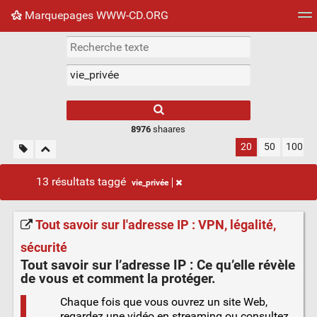
Marquepages WWW-CD.ORG
Nuage de tags
Mur d'images
Quotidien
Flux RS
8976
shaares
20
50
100
13 résultats taggé
vie_privée
Tout savoir sur l'adresse IP : VPN, légalité,
sécurité
Tout savoir sur l’
adresse IP
: Ce qu’elle révèle
de vous et comment la protéger.
Chaque fois que vous ouvrez un site Web,
regardez une vidéo en streaming ou consultez