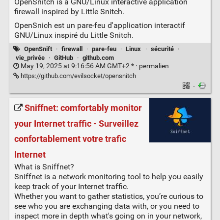
OpenSnitch is a GNU/Linux interactive application
firewall inspired by Little Snitch.
OpenSnich est un pare-feu d'application interactif
GNU/Linux inspiré du Little Snitch.
OpenSnift
·
firewall
·
pare-feu
·
Linux
·
sécurité
·
vie_privée
·
GitHub
·
github.com
May 19, 2025 at 9:16:56 AM GMT+2 * ·
permalien
https://github.com/evilsocket/opensnitch
·
Sniffnet: comfortably monitor
your Internet traffic - Surveillez
confortablement votre trafic
Internet
What is Sniffnet?
Sniffnet is a network monitoring tool to help you easily
keep track of your Internet traffic.
Whether you want to gather statistics, you’re curious to
see who you are exchanging data with, or you need to
inspect more in depth what's going on in your network,