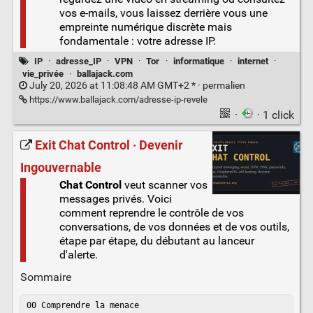
vos e-mails, vous laissez derrière vous une
empreinte numérique discrète mais
fondamentale : votre adresse IP.
IP
·
adresse_IP
·
VPN
·
Tor
·
informatique
·
internet
·
vie_privée
·
ballajack.com
July 20, 2026 at 11:08:48 AM GMT+2 * ·
permalien
https://www.ballajack.com/adresse-ip-revele
·
· 1 click
Exit Chat Control · Devenir
Ingouvernable
Chat Control
veut scanner vos
messages privés. Voici
comment reprendre le contrôle de vos
conversations, de vos données et de vos outils,
étape par étape, du débutant au lanceur
d'alerte.
Sommaire
00 Comprendre la menace
