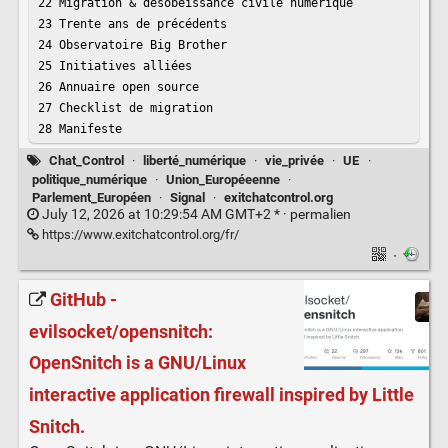
22 Migration & désobéissance civile numérique

23 Trente ans de précédents

24 Observatoire Big Brother

25 Initiatives alliées

26 Annuaire open source

27 Checklist de migration

28 Manifeste
Chat_Control
·
liberté_numérique
·
vie_privée
·
UE
·
politique_numérique
·
Union_Européeenne
·
Parlement_Européen
·
Signal
·
exitchatcontrol.org
July 12, 2026 at 10:29:54 AM GMT+2 * ·
permalien
https://www.exitchatcontrol.org/fr/
·
GitHub -
evilsocket/opensnitch:
OpenSnitch is a GNU/Linux
interactive application firewall inspired by Little
Snitch.