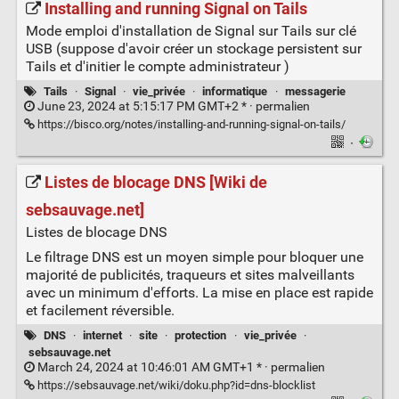
Installing and running Signal on Tails
Mode emploi d'installation de Signal sur Tails sur clé
USB (suppose d'avoir créer un stockage persistent sur
Tails et d'initier le compte administrateur )
Tails
·
Signal
·
vie_privée
·
informatique
·
messagerie
June 23, 2024 at 5:15:17 PM GMT+2 * ·
permalien
https://bisco.org/notes/installing-and-running-signal-on-tails/
·
Listes de blocage DNS [Wiki de
sebsauvage.net]
Listes de blocage DNS
Le filtrage DNS est un moyen simple pour bloquer une
majorité de publicités, traqueurs et sites malveillants
avec un minimum d'efforts. La mise en place est rapide
et facilement réversible.
DNS
·
internet
·
site
·
protection
·
vie_privée
·
sebsauvage.net
March 24, 2024 at 10:46:01 AM GMT+1 * ·
permalien
https://sebsauvage.net/wiki/doku.php?id=dns-blocklist