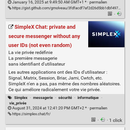
January 16, 2025 at 9:49:50 AM GMT+1 * ·
permalien
https://gist.github.com/gmolveau/3fdfacdf7af2d26d5bb1dbf49706d559
·
SimpleX Chat: private and
secure messenger without any
user IDs (not even random)
La vie privée redéfinie
La première messagerie
sans identifiant d'utilisateur
Les autres applications ont des IDs d'utilisateur :
Signal, Matrix, Session, Briar, Jami, Cwtch, etc.
SimpleX n'en a pas, pas même des nombres aléatoires.
Ce qui améliore radicalement votre vie privée.
Simplex
·
messagerie
·
sécurité
·
informatique
·
vie_privée
August 31, 2024 at 12:41:20 PM GMT+2 * ·
permalien
https://simplex.chat/fr/
·
· 1 click