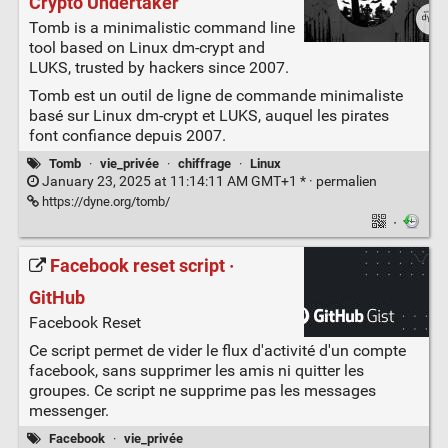
Crypto Undertaker
Tomb is a minimalistic command line
tool based on Linux dm-crypt and
LUKS, trusted by hackers since 2007.
Tomb est un outil de ligne de commande minimaliste
basé sur Linux dm-crypt et LUKS, auquel les pirates
font confiance depuis 2007.
Tomb
·
vie_privée
·
chiffrage
·
Linux
January 23, 2025 at 11:14:11 AM GMT+1 * ·
permalien
https://dyne.org/tomb/
·
Facebook reset script ·
GitHub
Facebook Reset
Ce script permet de vider le flux d'activité d'un compte
facebook, sans supprimer les amis ni quitter les
groupes. Ce script ne supprime pas les messages
messenger.
Facebook
·
vie_privée