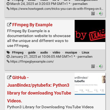
March 24, 2025 at 3:20:03 PM GMT+1 * ·
permalien
https://www.howtogeek.com/tricks-you-can-do-with-ffmpeg-on-linux/
·
FFmpeg By Example
FFmpeg By Example is a
documentation website to showcase
all the unique and different ways to
use FFmpeg.
FFmpeg
·
guide
·
audio
·
vidéo
·
musique
·
Linux
January 21, 2025 at 10:06:05 AM GMT+1 * ·
permalien
https://ffmpegbyexample.com/
·
GitHub -
JuanBindez/pytubefix: Python3
library for downloading YouTube
Videos.
Python3 Library for Downloading YouTube Videos