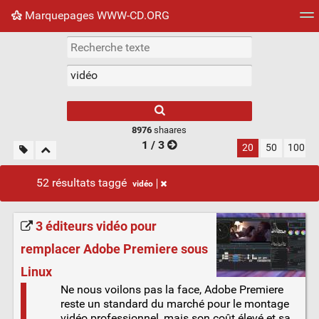
Marquepages WWW-CD.ORG
Nuage de tags
Mur d'images
Quotidien
Flux RS
8976
shaares
1 / 3
20
50
100
52 résultats taggé
vidéo
3 éditeurs vidéo pour
remplacer Adobe Premiere sous
Linux
Ne nous voilons pas la face, Adobe Premiere
reste un standard du marché pour le montage
vidéo professionnel, mais son coût élevé et sa