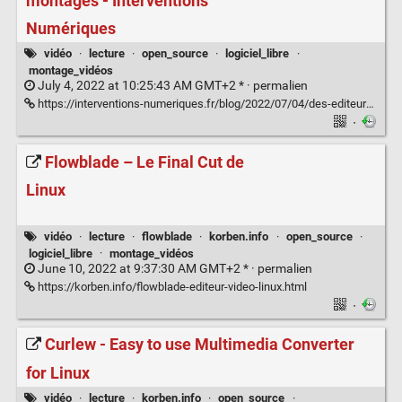
montages - Interventions
Numériques
vidéo
·
lecture
·
open_source
·
logiciel_libre
·
montage_vidéos
July 4, 2022 at 10:25:43 AM GMT+2 * ·
permalien
https://interventions-numeriques.fr/blog/2022/07/04/des-editeurs-videos-pour-vos-montages/
·
Flowblade – Le Final Cut de
Linux
vidéo
·
lecture
·
flowblade
·
korben.info
·
open_source
·
logiciel_libre
·
montage_vidéos
June 10, 2022 at 9:37:30 AM GMT+2 * ·
permalien
https://korben.info/flowblade-editeur-video-linux.html
·
Curlew - Easy to use Multimedia Converter
for Linux
vidéo
·
lecture
·
korben.info
·
open_source
·