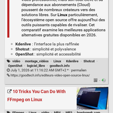
dépendance aux abonnements (Cloud)
poussent de nombreux créateurs vers des
solutions libres. Sur
Linux
particulièrement,
l’écosystème open source offre aujourd’hui des
outils puissants capables de rivaliser. Cet
comparatif examine les meilleures applications
alternatives gratuites disponibles en 2026.
Kdenlive
: l’interface la plus raffinée
Shotcut
: simplicité et polyvalence
OpenShot
: simplicité et accessibilité
vidéo
·
montage_vidéos
·
Linux
·
Kdenlive
·
Shotcut
·
OpenShot
·
logiciel_libre
·
goodtech.info
July 1, 2026 at 11:16:22 AM GMT+2 * ·
permalien
https://goodtech.info/editeurs-video-open-source-linux/
·
10 Tricks You Can Do With
FFmpeg on Linux
FFmpeg
·
Linux
·
vidéo
·
MP4
·
MP3
·
howtogeek.com