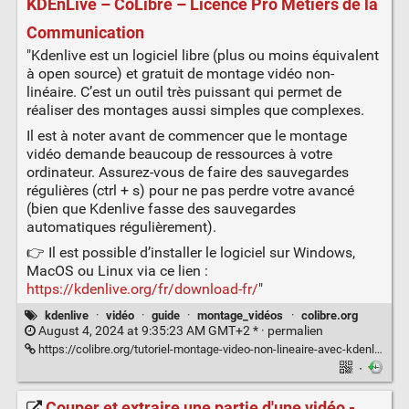
KDEnLive – CoLibre – Licence Pro Métiers de la
Communication
"Kdenlive est un logiciel libre (plus ou moins équivalent
à open source) et gratuit de montage vidéo non-
linéaire. C’est un outil très puissant qui permet de
réaliser des montages aussi simples que complexes.
Il est à noter avant de commencer que le montage
vidéo demande beaucoup de ressources à votre
ordinateur. Assurez-vous de faire des sauvegardes
régulières (ctrl + s) pour ne pas perdre votre avancé
(bien que Kdenlive fasse des sauvegardes
automatiques régulièrement).
👉 Il est possible d’installer le logiciel sur Windows,
MacOS ou Linux via ce lien :
https://kdenlive.org/fr/download-fr/
"
kdenlive
·
vidéo
·
guide
·
montage_vidéos
·
colibre.org
August 4, 2024 at 9:35:23 AM GMT+2 * ·
permalien
https://colibre.org/tutoriel-montage-video-non-lineaire-avec-kdenlive/
·
Couper et extraire une partie d'une vidéo -