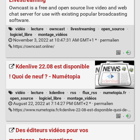
Owncast is a free and open source live video and web
chat server for use with existing popular broadcasting
software.
vidéo
·
lecture
·
owncast
·
livestreaming
·
open_source
·
logiciel_libre
·
montage_vidéos
November 3, 2022 at 10:47:31 AM GMT+1 * ·
permalien
https://owncast.online/
·
Kdenlive 22.08 est disponible
! Quoi de neuf ? - Numétopia
vidéo
·
lecture
·
kdenlive
·
rss
·
flux_rss
·
numetopia.fr
·
open_source
·
logiciel_libre
·
montage_vidéos
August 22, 2022 at 7:14:27 PM GMT+2 * ·
permalien
https://www.numetopia.fr/kdenlive-22-08-est-disponible-quoi-de-neuf/#utm_source=rss&utm_medium=rss&utm_campaign=kdenlive-22-08-est-disponible-quoi-de-neuf
·
Des éditeurs vidéos pour vos