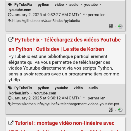
PyTubeFix
·
python
·
vidéo
·
audio
·
youtube
·
youtube.com
January 2, 2025 at 9:32:27 AM GMT+1 * ·
permalien
https://github.com/JuanBindez/pytubefix
·
PyTubeFix - Téléchargez des vidéos YouTube
en Python | Outils dev | Le site de Korben
PyTubeFix est une bibliothèque particulièrement
élégante qui va vous permettre de télécharger des
vidéos Youtube directement via vos scripts Python,
sans a avoir recours avec un programme tiers comme
yt-dlp.
PyTubeFix
·
python
·
youtube
·
vidéo
·
audio
·
korben.info
·
youtube.com
January 2, 2025 at 9:30:12 AM GMT+1 * ·
permalien
https://korben.info/pytubefix-telechargement-videos-youtube-python.html
·
Tutoriel : montage vidéo non-linéaire avec