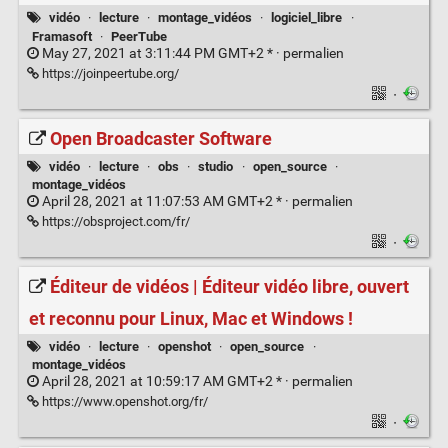
vidéo
·
lecture
·
montage_vidéos
·
logiciel_libre
·
Framasoft
·
PeerTube
May 27, 2021 at 3:11:44 PM GMT+2 * ·
permalien
https://joinpeertube.org/
·
Open Broadcaster Software
vidéo
·
lecture
·
obs
·
studio
·
open_source
·
montage_vidéos
April 28, 2021 at 11:07:53 AM GMT+2 * ·
permalien
https://obsproject.com/fr/
·
Éditeur de vidéos | Éditeur vidéo libre, ouvert
et reconnu pour Linux, Mac et Windows !
vidéo
·
lecture
·
openshot
·
open_source
·
montage_vidéos
April 28, 2021 at 10:59:17 AM GMT+2 * ·
permalien
https://www.openshot.org/fr/
·