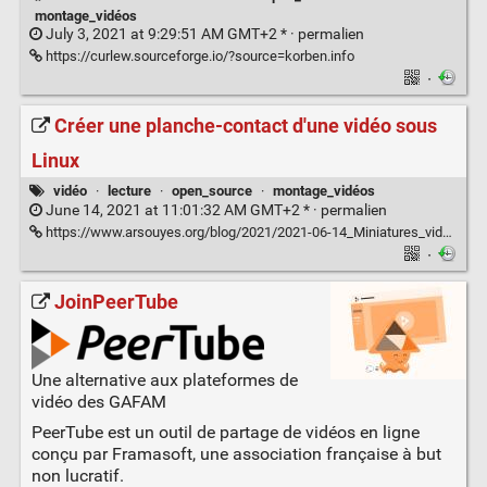
montage_vidéos
July 3, 2021 at 9:29:51 AM GMT+2 * ·
permalien
https://curlew.sourceforge.io/?source=korben.info
·
Créer une planche-contact d'une vidéo sous
Linux
vidéo
·
lecture
·
open_source
·
montage_vidéos
June 14, 2021 at 11:01:32 AM GMT+2 * ·
permalien
https://www.arsouyes.org/blog/2021/2021-06-14_Miniatures_videos
·
JoinPeerTube
Une alternative aux plateformes de
vidéo des GAFAM
PeerTube est un outil de partage de vidéos en ligne
conçu par Framasoft, une association française à but
non lucratif.