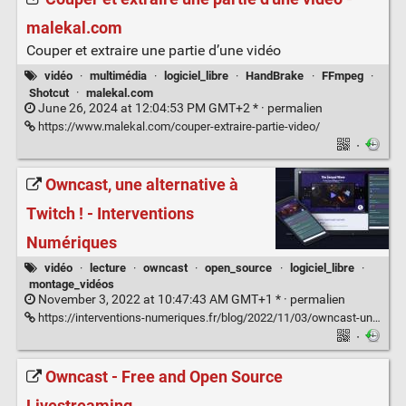
malekal.com
Couper et extraire une partie d’une vidéo
vidéo
·
multimédia
·
logiciel_libre
·
HandBrake
·
FFmpeg
·
Shotcut
·
malekal.com
June 26, 2024 at 12:04:53 PM GMT+2 * ·
permalien
https://www.malekal.com/couper-extraire-partie-video/
·
Owncast, une alternative à
Twitch ! - Interventions
Numériques
vidéo
·
lecture
·
owncast
·
open_source
·
logiciel_libre
·
montage_vidéos
November 3, 2022 at 10:47:43 AM GMT+1 * ·
permalien
https://interventions-numeriques.fr/blog/2022/11/03/owncast-une-alternative-a-twitch/
·
Owncast - Free and Open Source
Livestreaming