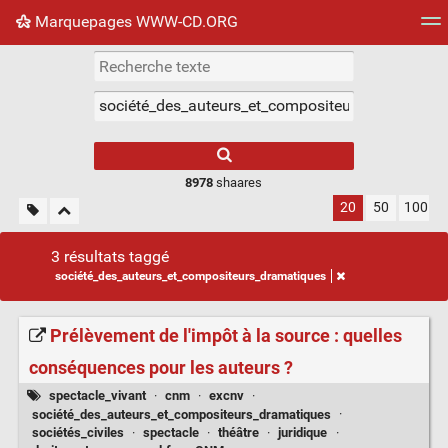
Marquepages WWW-CD.ORG
Nuage de tags
Mur d'images
Quotidien
Flux RS
8978
shaares
20
50
100
3 résultats taggé
société_des_auteurs_et_compositeurs_dramatiques
Prélèvement de l'impôt à la source : quelles
conséquences pour les auteurs ?
spectacle_vivant
·
cnm
·
excnv
·
société_des_auteurs_et_compositeurs_dramatiques
·
sociétés_civiles
·
spectacle
·
théâtre
·
juridique
·