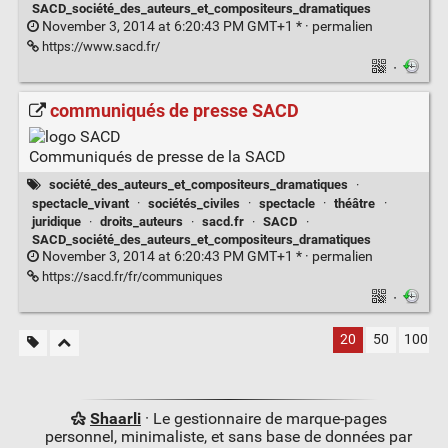
SACD_société_des_auteurs_et_compositeurs_dramatiques
November 3, 2014 at 6:20:43 PM GMT+1 * ·
permalien
https://www.sacd.fr/
·
communiqués de presse SACD
Communiqués de presse de la SACD
société_des_auteurs_et_compositeurs_dramatiques
·
spectacle_vivant
·
sociétés_civiles
·
spectacle
·
théâtre
·
juridique
·
droits_auteurs
·
sacd.fr
·
SACD
·
SACD_société_des_auteurs_et_compositeurs_dramatiques
November 3, 2014 at 6:20:43 PM GMT+1 * ·
permalien
https://sacd.fr/fr/communiques
·
20
50
100
Shaarli
· Le gestionnaire de marque-pages
personnel, minimaliste, et sans base de données par