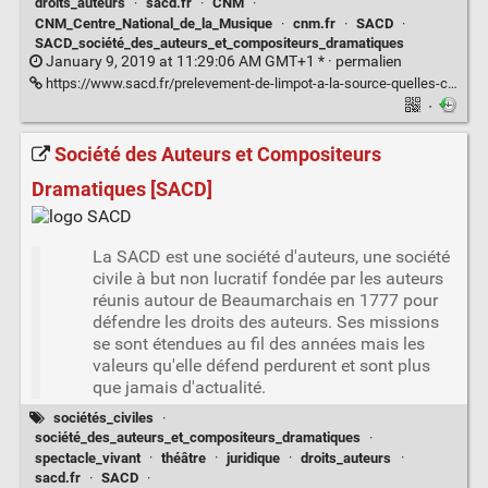
droits_auteurs
·
sacd.fr
·
CNM
·
CNM_Centre_National_de_la_Musique
·
cnm.fr
·
SACD
·
SACD_société_des_auteurs_et_compositeurs_dramatiques
January 9, 2019 at 11:29:06 AM GMT+1 * ·
permalien
https://www.sacd.fr/prelevement-de-limpot-a-la-source-quelles-consequences-pour-les-auteurs#.XDUPcnvdOME.twitter
·
Société des Auteurs et Compositeurs
Dramatiques [SACD]
La SACD est une société d'auteurs, une société
civile à but non lucratif fondée par les auteurs
réunis autour de Beaumarchais en 1777 pour
défendre les droits des auteurs. Ses missions
se sont étendues au fil des années mais les
valeurs qu'elle défend perdurent et sont plus
que jamais d'actualité.
sociétés_civiles
·
société_des_auteurs_et_compositeurs_dramatiques
·
spectacle_vivant
·
théâtre
·
juridique
·
droits_auteurs
·
sacd.fr
·
SACD
·