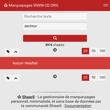
Marquepages WWW-CD.ORG
Nuage de tags
Mur d'images
Quotidien
Flux RS
8976
shaares
20
50
100
Aucun résultat.
20
50
100
Shaarli
· Le gestionnaire de marque-pages
personnel, minimaliste, et sans base de données par
la communauté Shaarli ·
Documentation