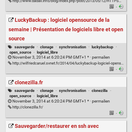
http://www.dadall.info/blog/index.php?post/2013/05/12/HTTPS%2C-la-chose-%C3%A0-ne-pas-n%C3%A9gliger
·
LuckyBackup : logiciel opensource de la
semaine | Présentation de logiciels libre et open
source
sauvegarde
·
clonage
·
synchronisation
·
luckybackup
·
open_source
·
logiciel_libre
November 3, 2014 at 6:20:24 PM GMT+1 * ·
permalien
http://wilfriedcaruel.svnet.fr/2014/04/luckybackup-logiciel-opensource-de-la-semaine/
·
clonezilla.fr
sauvegarde
·
clonage
·
synchronisation
·
clonezilla
·
open_source
·
logiciel_libre
November 3, 2014 at 6:20:24 PM GMT+1 * ·
permalien
http://clonezilla.fr/
·
Sauvegarder/restaurer en ssh avec