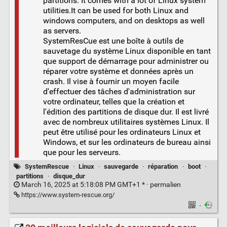
partitions. It comes with a lot of Linux system
utilities.It can be used for both Linux and
windows computers, and on desktops as well
as servers.
SystemResCue est une boîte à outils de
sauvetage du système Linux disponible en tant
que support de démarrage pour administrer ou
réparer votre système et données après un
crash. Il vise à fournir un moyen facile
d'effectuer des tâches d'administration sur
votre ordinateur, telles que la création et
l'édition des partitions de disque dur. Il est livré
avec de nombreux utilitaires systèmes Linux. Il
peut être utilisé pour les ordinateurs Linux et
Windows, et sur les ordinateurs de bureau ainsi
que pour les serveurs.
SystemRescue
·
Linux
·
sauvegarde
·
réparation
·
boot
·
partitions
·
disque_dur
March 16, 2025 at 5:18:08 PM GMT+1 * ·
permalien
https://www.system-rescue.org/
·