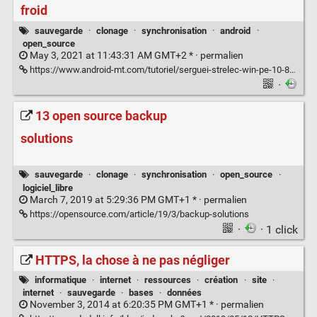
froid
sauvegarde
·
clonage
·
synchronisation
·
android
·
open_source
May 3, 2021 at 11:43:31 AM GMT+2 * ·
permalien
https://www.android-mt.com/tutoriel/serguei-strelec-win-pe-10-8-la-trousse-a-outils-qui-vient-du-froid/118351/
·
13 open source backup
solutions
sauvegarde
·
clonage
·
synchronisation
·
open_source
·
logiciel_libre
March 7, 2019 at 5:29:36 PM GMT+1 * ·
permalien
https://opensource.com/article/19/3/backup-solutions
·
· 1 click
HTTPS, la chose à ne pas négliger
informatique
·
internet
·
ressources
·
création
·
site
·
internet
·
sauvegarde
·
bases
·
données
November 3, 2014 at 6:20:35 PM GMT+1 * ·
permalien