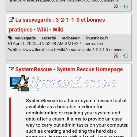
https://restic.readthedocs.io/en/stable/010_introduction.html
·
La sauvegarde : 3-2-1-1-0 et bonnes
pratiques - Wiki - Wiki
sauvegarde
·
sécurité
·
ordinateur
·
linuxtricks.fr
April 1, 2025 at 9:52:39 AM GMT+2 * ·
permalien
https://www.linuxtricks.fr/wiki/la-sauvegarde-3-2-1-1-0-et-bonnes-pratiques
·
SystemRescue - System Rescue Homepage
SystemRescue is a Linux system rescue toolkit
available as a bootable medium for
administrating or repairing your system and
data after a crash. It aims to provide an easy
way to carry out admin tasks on your computer,
such as creating and editing the hard disk