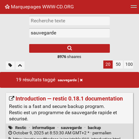
Marquepages WWW-CD.ORG
Nuage de tags
Mur d'images
Quotidien
Flux RS
8976
shaares
20
50
100
19 résultats taggé
sauvegarde
Introduction — restic 0.18.1 documentation
Restic is a fast and secure backup program.
Restic est un programme de sauvegarde rapide et
sécurisé.
Restic
·
informatique
·
sauvegarde
·
backup
October 9, 2025 at 8:53:30 AM GMT+2 * ·
permalien