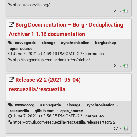
https://clonezilla.org/
·
Borg Documentation — Borg - Deduplicating
Archiver 1.1.16 documentation
sauvegarde
·
clonage
·
synchronisation
·
borgbackup
·
open_source
June 7, 2021 at 4:59:13 PM GMT+2 * ·
permalien
http://borgbackup.readthedocs.io/en/stable/
·
Release v2.2 (2021-06-04) ·
rescuezilla/rescuezilla
wwwcdorg
·
sauvegarde
·
clonage
·
synchronisation
·
rescuezilla
·
github.com
·
open_source
June 7, 2021 at 3:56:35 PM GMT+2 * ·
permalien
https://github.com/rescuezilla/rescuezilla/releases/tag/2.2
·