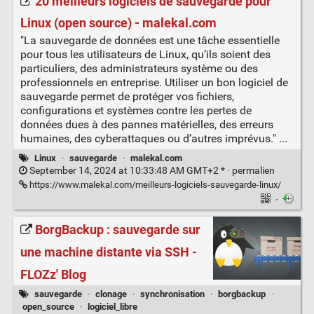
20 meilleurs logiciels de sauvegarde pour
Linux (open source) - malekal.com
"La sauvegarde de données est une tâche essentielle
pour tous les utilisateurs de Linux, qu’ils soient des
particuliers, des administrateurs système ou des
professionnels en entreprise. Utiliser un bon logiciel de
sauvegarde permet de protéger vos fichiers,
configurations et systèmes contre les pertes de
données dues à des pannes matérielles, des erreurs
humaines, des cyberattaques ou d’autres imprévus." ...
Linux
·
sauvegarde
·
malekal.com
September 14, 2024 at 10:33:48 AM GMT+2 * ·
permalien
https://www.malekal.com/meilleurs-logiciels-sauvegarde-linux/
·
BorgBackup : sauvegarde sur
une machine distante via SSH -
FLOZz' Blog
sauvegarde
·
clonage
·
synchronisation
·
borgbackup
·
open_source
·
logiciel_libre