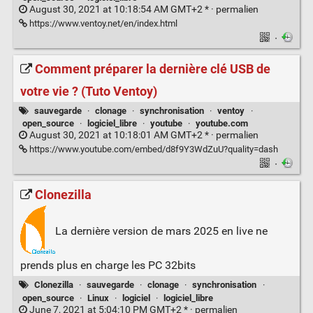
August 30, 2021 at 10:18:54 AM GMT+2 * ·
permalien
https://www.ventoy.net/en/index.html
·
Comment préparer la dernière clé USB de
votre vie ? (Tuto Ventoy)
sauvegarde
·
clonage
·
synchronisation
·
ventoy
·
open_source
·
logiciel_libre
·
youtube
·
youtube.com
August 30, 2021 at 10:18:01 AM GMT+2 * ·
permalien
https://www.youtube.com/embed/d8f9Y3WdZuU?quality=dash
·
Clonezilla
La dernière version de mars 2025 en live ne
prends plus en charge les PC 32bits
Clonezilla
·
sauvegarde
·
clonage
·
synchronisation
·
open_source
·
Linux
·
logiciel
·
logiciel_libre
June 7, 2021 at 5:04:10 PM GMT+2 * ·
permalien