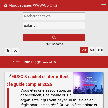
Marquepages WWW-CD.ORG
Nuage de tags
Mur d'images
Quotidien
Flux RS
8976
shaares
20
50
100
5 résultats taggé
salariat
GUSO & cachet d'intermittent
: le guide complet 2026
Vous êtes une association, un
café-concert, une mairie ou un
organisateur qui veut payer un musicien en
règle pour une soirée ? Ou vous êtes artiste et