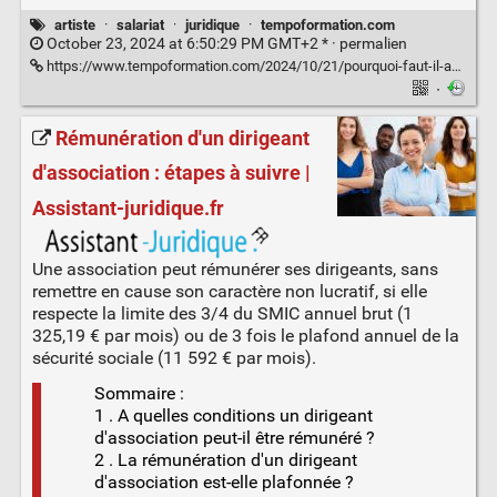
artiste
·
salariat
·
juridique
·
tempoformation.com
October 23, 2024 at 6:50:29 PM GMT+2 * ·
permalien
https://www.tempoformation.com/2024/10/21/pourquoi-faut-il-absolument-payer-un-artiste-qui-monte-sur-scene-une-question-de-legalite-et-de-securite/
·
Rémunération d'un dirigeant
d'association : étapes à suivre |
Assistant-juridique.fr
Une association peut rémunérer ses dirigeants, sans
remettre en cause son caractère non lucratif, si elle
respecte la limite des 3/4 du SMIC annuel brut (1
325,19 € par mois) ou de 3 fois le plafond annuel de la
sécurité sociale (11 592 € par mois).
Sommaire :
1 . A quelles conditions un dirigeant
d'association peut-il être rémunéré ?
2 . La rémunération d'un dirigeant
d'association est-elle plafonnée ?