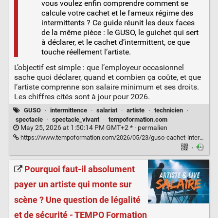
vous voulez enfin comprendre comment se
calcule votre cachet et le fameux régime des
intermittents ? Ce guide réunit les deux faces
de la même pièce : le GUSO, le guichet qui sert
à déclarer, et le cachet d’intermittent, ce que
touche réellement l’artiste.
L’objectif est simple : que l’employeur occasionnel
sache quoi déclarer, quand et combien ça coûte, et que
l’artiste comprenne son salaire minimum et ses droits.
Les chiffres cités sont à jour pour 2026.
GUSO
·
intermittence
·
salariat
·
artiste
·
technicien
·
spectacle
·
spectacle_vivant
·
tempoformation.com
May 25, 2026 at 1:50:14 PM GMT+2 * ·
permalien
https://www.tempoformation.com/2026/05/23/guso-cachet-intermittent-spectacle-guide-2026/
·
Pourquoi faut-il absolument
payer un artiste qui monte sur
scène ? Une question de légalité
et de sécurité - TEMPO Formation