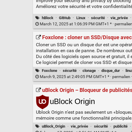
Improve your security and privacy by blockin
Améliorez votre sécurité et votre confidentialit
hBlock
·
GitHub
·
Linux
·
sécurité
·
vie_privée
March 12, 2025 at 1:06:39 PM GMT+1 * ·
permalie
Foxclone : cloner un SSD/Disque avec
Cloner un SSD ou un disque dur est une opéra
installation en cas de panne. De nombreux outil
Du côté des logiciels open source et gratuit, il
Ce logiciel permet de cloner vos SSD et disqu
Foxclone
·
sécurité
·
clonage
·
disque_dur
·
linu
March 9, 2025 at 2:49:05 PM GMT+1 * ·
permalien
uBlock Origin – Bloqueur de publicités
Ublock Origin n'est pas seulement un «bloqueur
mémoire comme une fonctionnalité principale
uBlock_Origin
·
vie_privée
·
sécurité
·
publicité
·