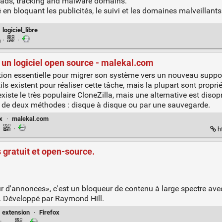
g ads, tracking and malware domains.
é en bloquant les publicités, le suivi et les domaines malveillants
·
logiciel_libre
n
·
·
 un logiciel open source - malekal.com
tion essentielle pour migrer son système vers un nouveau suppo
s existent pour réaliser cette tâche, mais la plupart sont proprié
 existe le très populaire CloneZilla, mais une alternative est dis
e de deux méthodes : disque à disque ou par une sauvegarde.
x
·
malekal.com
·
·
h
 gratuit et open-source.
 d'annonces», c'est un bloqueur de contenu à large spectre avec 
. Développé par Raymond Hill.
extension
·
Firefox