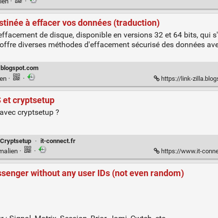
ien
·
·
stinée à effacer vos données (traduction)
ffacement de disque, disponible en versions 32 et 64 bits, qui s'
l offre diverses méthodes d'effacement sécurisé des données ave
a.blogspot.com
ien
·
·
https://link-zilla.blogspot.
 et cryptsetup
avec cryptsetup ?
Cryptsetup
·
it-connect.fr
malien
·
·
https://www.it-connec
senger without any user IDs (not even random)