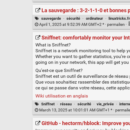
La sauvegarde : 3-2-1-1-0 et bonnes p
sauvegarde
·
sécurité
·
ordinateur
·
linuxtricks.fr
April 1, 2025 at 9:52:39 AM GMT+2 * ·
permalien
·
Sniffnet: comfortably monitor your Inte
What is Sniffnet?
Sniffnet is a network monitoring tool to help yo
Whether you want to gather statistics, you’re 
going on in your network, this app will get you
Qu'est-ce que Sniffnet?
Sniffnet est un outil de surveillance de réseau 
Que vous souhaitiez rassembler des statistiqu
ce qui se passe dans votre réseau, cette appli
Wiki utilisation en anglais
Sniffnet
·
réseau
·
sécurité
·
vie_privée
·
intern
March 13, 2025 at 10:01:01 AM GMT+1 * ·
permali
GitHub - hectorm/hblock: Improve you