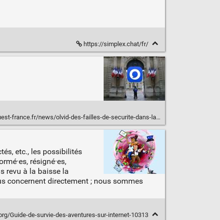
https://simplex.chat/fr/
e.fr/news/olvid-des-failles-de-securite-dans-lappli-de-messagerie-francaise/154185/
, etc., les possibilités
ormé·es, résigné·es,
s revu à la baisse la
ous concernent directement ; nous sommes
org/Guide-de-survie-des-aventures-sur-internet-10313