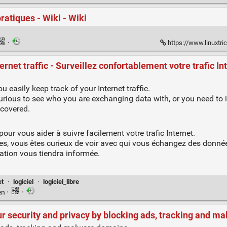
ratiques - Wiki - Wiki
·
https://www.linuxtri
rnet traffic - Surveillez confortablement votre trafic In
u easily keep track of your Internet traffic.
curious to see who you are exchanging data with, or you need to 
 covered.
pour vous aider à suivre facilement votre trafic Internet.
es, vous êtes curieux de voir avec qui vous échangez des donné
cation vous tiendra informée.
et
·
logiciel
·
logiciel_libre
en
·
·
r security and privacy by blocking ads, tracking and m