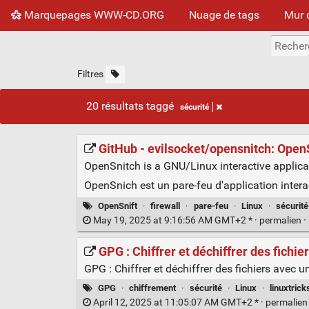
Marquepages WWW-CD.ORG
Nuage de tags
Mur 
Filtres
20 résultats taggé
sécurité
GitHub - evilsocket/opensnitch: OpenSn
OpenSnitch is a GNU/Linux interactive applicati
OpenSnich est un pare-feu d'application interac
OpenSnift
·
firewall
·
pare-feu
·
Linux
·
sécurité
May 19, 2025 at 9:16:56 AM GMT+2 * ·
permalien
·
GPG : Chiffrer et déchiffrer des fichie
GPG : Chiffrer et déchiffrer des fichiers avec 
GPG
·
chiffrement
·
sécurité
·
Linux
·
linuxtrick
April 12, 2025 at 11:05:07 AM GMT+2 * ·
permalie