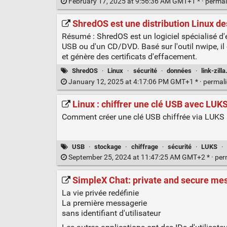
February 17, 2025 at 9:56:36 AM GMT+1 * ·
permal
ShredOS est une distribution Linux de
Résumé : ShredOS est un logiciel spécialisé d'e
USB ou d'un CD/DVD. Basé sur l'outil nwipe, i
et génère des certificats d'effacement.
ShredOS
·
Linux
·
sécurité
·
données
·
link-zill
January 12, 2025 at 4:17:06 PM GMT+1 * ·
permal
Linux : chiffrer une clé USB avec LUKS
Comment créer une clé USB chiffrée via LUKS 
USB
·
stockage
·
chiffrage
·
sécurité
·
LUKS
·
September 25, 2024 at 11:47:25 AM GMT+2 * ·
per
SimpleX Chat: private and secure mes
La vie privée redéfinie
La première messagerie
sans identifiant d'utilisateur