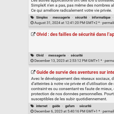
Les autres applications ont des IDs d'utilisateur
SimpleX n'en a pas, pas même des nombres al
Ce qui améliore radicalement votre vie privée.
Simplex
·
messagerie
·
sécurité
·
informatique
·
August 31, 2024 at 12:41:20 PM GMT+2 * ·
permal
Olvid : des failles de sécurité dans l
Olvid
·
messagerie
·
sécurité
December 13, 2023 at 2:53:12 PM GMT+1 * ·
perma
Guide de survie des aventures sur inte
Avec le développement des réseaux sociaux, des
d’atteintes à notre vie privée et d’utilisation
contraint·es ou consentant·es faute de mieux, d
protection de nos données personnelles. Pour
susceptibles de les subir quotidiennement.
internet
·
guide
·
gafam
·
sécurité
December 6, 2023 at 5:40:16 PM GMT+1 * ·
permal