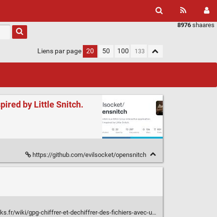
8976
shaares
Liens par page
20
50
100
ired by Little Snitch.
https://github.com/evilsocket/opensnitch
r/wiki/gpg-chiffrer-et-dechiffrer-des-fichiers-avec-un-mot-de-passe