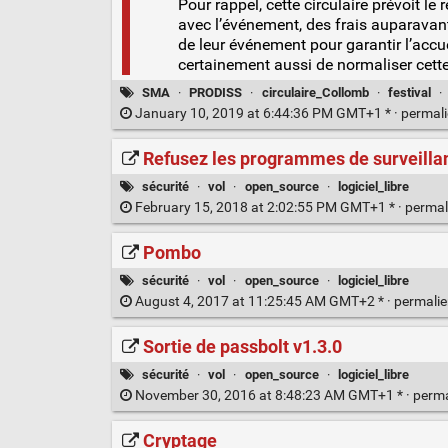
Pour rappel, cette circulaire prévoit l
avec l’événement, des frais auparavant 
de leur événement pour garantir l’accuei
certainement aussi de normaliser cette 
SMA
·
PRODISS
·
circulaire_Collomb
·
festival
·
January 10, 2019 at 6:44:36 PM GMT+1 * ·
permal
Refusez les programmes de surveil
sécurité
·
vol
·
open_source
·
logiciel_libre
February 15, 2018 at 2:02:55 PM GMT+1 * ·
permal
Pombo
sécurité
·
vol
·
open_source
·
logiciel_libre
August 4, 2017 at 11:25:45 AM GMT+2 * ·
permali
Sortie de passbolt v1.3.0
sécurité
·
vol
·
open_source
·
logiciel_libre
November 30, 2016 at 8:48:23 AM GMT+1 * ·
perm
Cryptage