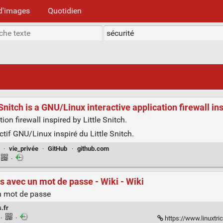
d'images
Quotidien
itch is a GNU/Linux interactive application firewall insp
on firewall inspired by Little Snitch.
tif GNU/Linux inspiré du Little Snitch.
·
vie_privée
·
GitHub
·
github.com
·
rs avec un mot de passe - Wiki - Wiki
un mot de passe
s.fr
n
·
·
https://www.linuxtricks.f