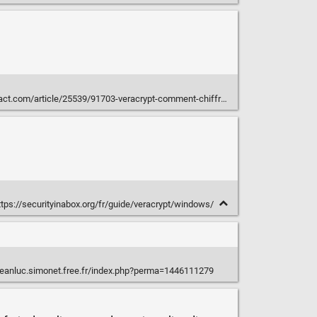
/25539/91703-veracrypt-comment-chiffrer-et-cacher-fichiers-disque-dur-externe-ou-clef-usb
tps://securityinabox.org/fr/guide/veracrypt/windows/
/jeanluc.simonet.free.fr/index.php?perma=1446111279