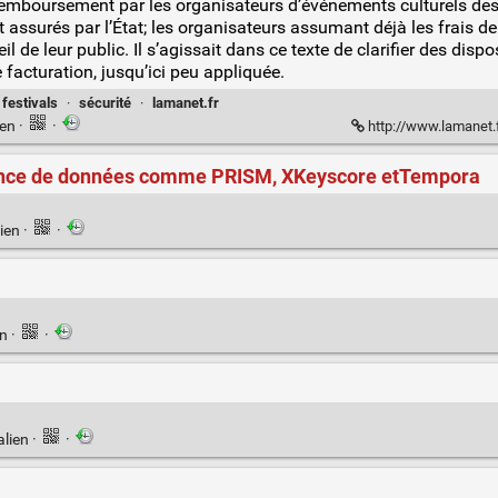
e remboursement par les organisateurs d’événements culturels des 
assurés par l’État; les organisateurs assumant déjà les frais de
l de leur public. Il s’agissait dans ce texte de clarifier des disp
facturation, jusqu’ici peu appliquée.
festivals
·
sécurité
·
lamanet.fr
ien
·
·
http://www.lamanet.fr/le-s
lance de données comme PRISM, XKeyscore etTempora
ien
·
·
en
·
·
alien
·
·