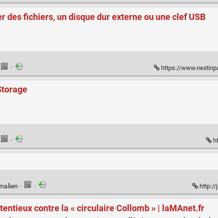
r des fichiers, un disque dur externe ou une clef USB
·
https://www.nextinpact.com/article
Storage
·
ht
malien
·
·
http:/
entieux contre la « circulaire Collomb » | laMAnet.fr