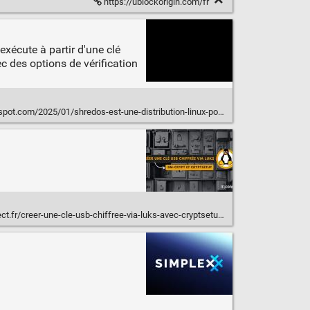
https://ublockorigin.com/fr
exécute à partir d'une clé
c des options de vérification
com/2025/01/shredos-est-une-distribution-linux-pour-effacer-vos-donnees.html
t.fr/creer-une-cle-usb-chiffree-via-luks-avec-cryptsetup/