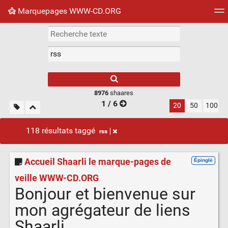
Marquepages WWW-CD.ORG
Nuage de tags
Mur d'images
Quotidien
Flux RS
8976
shaares
1 / 6
20
50
100
118 résultats taggé
rss
Accueil Shaarli le marque-pages de
Épinglé
veille WWW-CD.ORG
Bonjour et bienvenue sur
mon agrégateur de liens
Shaarli.