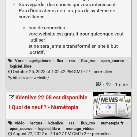
Sauvegarder des choses qui vous intéressent
Pas d'indicateurs non lus, pas de système de
surveillance
pas de conneries.
vore.website est gratuit pour quiconque veut
l'utiliser,
et ne sera jamais transformé en site à but
lucratif.
Vore
·
agrégateurs
·
flux
·
rss
·
flux_rss
·
open_source
·
logiciel_libre
October 25, 2023 at 1:02:42 PM GMT+2 * ·
permalien
https://vore.website/
·
· 1 click
Kdenlive 22.08 est disponible
! Quoi de neuf ? - Numétopia
vidéo
·
lecture
·
kdenlive
·
rss
·
flux_rss
·
numetopia.fr
·
open_source
·
logiciel_libre
·
montage_vidéos
August 22, 2022 at 7:14:27 PM GMT+2 * ·
permalien