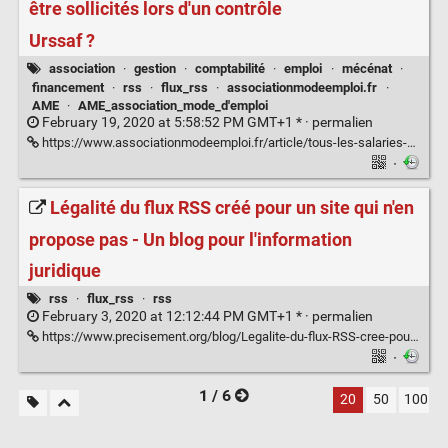
être sollicités lors d'un contrôle
Urssaf ?
association
·
gestion
·
comptabilité
·
emploi
·
mécénat
·
financement
·
rss
·
flux_rss
·
associationmodeemploi.fr
·
AME
·
AME_association_mode_d'emploi
February 19, 2020 at 5:58:52 PM GMT+1 * ·
permalien
https://www.associationmodeemploi.fr/article/tous-les-salaries-peuvent-ils-etre-sollicites-lors-d-un-controle-urssaf.70604
·
Légalité du flux RSS créé pour un site qui n'en
propose pas - Un blog pour l'information
juridique
rss
·
flux_rss
·
rss
February 3, 2020 at 12:12:44 PM GMT+1 * ·
permalien
https://www.precisement.org/blog/Legalite-du-flux-RSS-cree-pour-un-site-qui-n-en-propose-pas.html
·
1 / 6
20
50
100