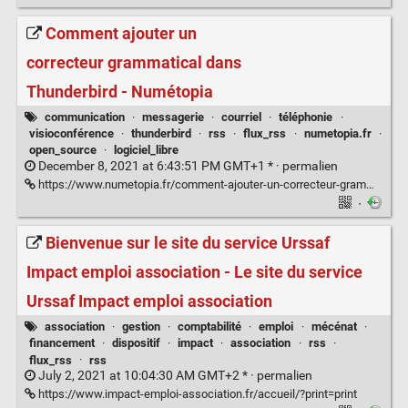
Comment ajouter un
correcteur grammatical dans
Thunderbird - Numétopia
communication
·
messagerie
·
courriel
·
téléphonie
·
visioconférence
·
thunderbird
·
rss
·
flux_rss
·
numetopia.fr
·
open_source
·
logiciel_libre
December 8, 2021 at 6:43:51 PM GMT+1 * ·
permalien
https://www.numetopia.fr/comment-ajouter-un-correcteur-grammatical-dans-thunderbird/#utm_source=rss&utm_medium=rss&utm_campaign=comment-ajouter-un-correcteur-grammatical-dans-thunderbird
·
Bienvenue sur le site du service Urssaf
Impact emploi association - Le site du service
Urssaf Impact emploi association
association
·
gestion
·
comptabilité
·
emploi
·
mécénat
·
financement
·
dispositif
·
impact
·
association
·
rss
·
flux_rss
·
rss
July 2, 2021 at 10:04:30 AM GMT+2 * ·
permalien
https://www.impact-emploi-association.fr/accueil/?print=print