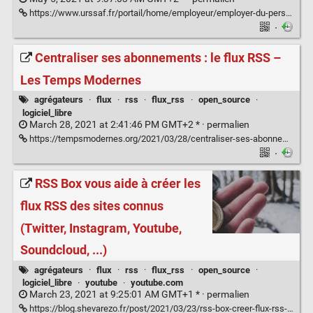
https://www.urssaf.fr/portail/home/employeur/employer-du-personnel/les-absences-du-salarie.html
·
Centraliser ses abonnements : le flux RSS –
Les Temps Modernes
agrégateurs
·
flux
·
rss
·
flux_rss
·
open_source
·
logiciel_libre
March 28, 2021 at 2:41:46 PM GMT+2 * ·
permalien
https://tempsmodernes.org/2021/03/28/centraliser-ses-abonnements-le-flux-rss/
·
RSS Box vous aide à créer les
flux RSS des sites connus
(Twitter, Instagram, Youtube,
Soundcloud, ...)
agrégateurs
·
flux
·
rss
·
flux_rss
·
open_source
·
logiciel_libre
·
youtube
·
youtube.com
March 23, 2021 at 9:25:01 AM GMT+1 * ·
permalien
https://blog.shevarezo.fr/post/2021/03/23/rss-box-creer-flux-rss-sites-connus-twitter-instagram-youtube-soundcloud