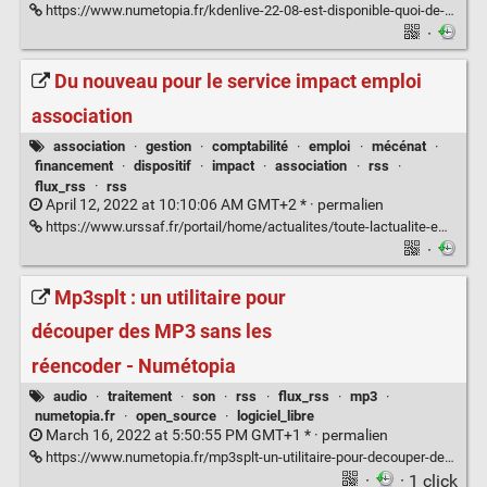
https://www.numetopia.fr/kdenlive-22-08-est-disponible-quoi-de-neuf/#utm_source=rss&utm_medium=rss&utm_campaign=kdenlive-22-08-est-disponible-quoi-de-neuf
·
Du nouveau pour le service impact emploi
association
association
·
gestion
·
comptabilité
·
emploi
·
mécénat
·
financement
·
dispositif
·
impact
·
association
·
rss
·
flux_rss
·
rss
April 12, 2022 at 10:10:06 AM GMT+2 * ·
permalien
https://www.urssaf.fr/portail/home/actualites/toute-lactualite-employeur/du-nouveau-pour-le-service-impac.html
·
Mp3splt : un utilitaire pour
découper des MP3 sans les
réencoder - Numétopia
audio
·
traitement
·
son
·
rss
·
flux_rss
·
mp3
·
numetopia.fr
·
open_source
·
logiciel_libre
March 16, 2022 at 5:50:55 PM GMT+1 * ·
permalien
https://www.numetopia.fr/mp3splt-un-utilitaire-pour-decouper-des-mp3-sans-les-reencoder/#utm_source=rss&utm_medium=rss&utm_campaign=mp3splt-un-utilitaire-pour-decouper-des-mp3-sans-les-reencoder
·
· 1 click