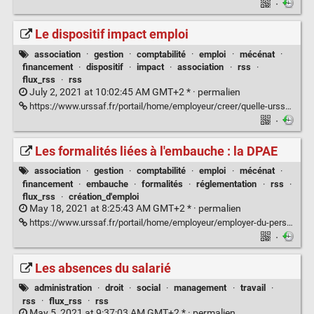
·
Le dispositif impact emploi
association
·
gestion
·
comptabilité
·
emploi
·
mécénat
·
financement
·
dispositif
·
impact
·
association
·
rss
·
flux_rss
·
rss
July 2, 2021 at 10:02:45 AM GMT+2 * ·
permalien
https://www.urssaf.fr/portail/home/employeur/creer/quelle-urssaf-pour-votre-entrepr/les-offres-de-simplification/le-dispositif-impact-emploi.html
·
Les formalités liées à l'embauche : la DPAE
association
·
gestion
·
comptabilité
·
emploi
·
mécénat
·
financement
·
embauche
·
formalités
·
réglementation
·
rss
·
flux_rss
·
création_d'emploi
May 18, 2021 at 8:25:43 AM GMT+2 * ·
permalien
https://www.urssaf.fr/portail/home/employeur/employer-du-personnel/les-formalites-liees-a-lembauche.html
·
Les absences du salarié
administration
·
droit
·
social
·
management
·
travail
·
rss
·
flux_rss
·
rss
May 5, 2021 at 9:37:03 AM GMT+2 * ·
permalien