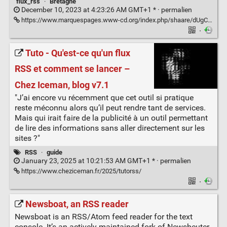
flux_rss
·
Bretagne
December 10, 2023 at 4:23:26 AM GMT+1 * ·
permalien
https://www.marquespages.www-cd.org/index.php/shaare/dUgCxQ
·
Tuto - Qu'est-ce qu'un flux
RSS et comment se lancer –
Chez Iceman, blog v7.1
"J’ai encore vu récemment que cet outil si pratique
reste méconnu alors qu’il peut rendre tant de services.
Mais qui irait faire de la publicité à un outil permettant
de lire des informations sans aller directement sur les
sites ?"
RSS
·
guide
January 23, 2025 at 10:21:53 AM GMT+1 * ·
permalien
https://www.cheziceman.fr/2025/tutorss/
·
Newsboat, an RSS reader
Newsboat is an RSS/Atom feed reader for the text
console. It’s an actively maintained fork of Newsbeuter.