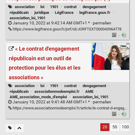
association
·
loi
·
1901
·
contrat
·
dengagement
·
républicain
·
juridique
·
Légifrance
·
legifrance.gouv.fr
·
association_loi_1901
January 10, 2022 at 9:42:14 AM GMT+1 * ·
permalien
https://www.legifrance.gouv.fr/jorf/id/JORFTEXT000043964778
·
« Le contrat d'engagement
républicain est un outil de
protection pour les élus et les
associations »
association
·
loi
·
1901
·
contrat
·
dengagement
·
républicain
·
associationmodeemploi.fr
·
AME
·
AME_association_mode_d'emploi
·
association_loi_1901
January 10, 2022 at 9:41:48 AM GMT+1 * ·
permalien
https://www.associationmodeemploi.fr/article/le-contrat-d-engagement-republicain-est-un-outil-de-protection-pour-les-elus-et-les-associations.72454
·
20
50
100