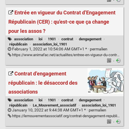
·
Entrée en vigueur du Contrat d’Engagement
Républicain (CER) : qu'est-ce que ça change
pour les assos ?
association
·
loi
·
1901
·
contrat
·
dengagement
·
républicain
·
association_loi_1901
February 1, 2022 at 10:54:06 AM GMT+1 * ·
permalien
https://www.animafac.net/actualites/entree-en-vigueur-du-contrat-dengagement-republicain-cer-quest-ce-que-ca-change-pour-les-assos/
·
Contrat d’engagement
républicain : le désaccord des
associations
association
·
loi
·
1901
·
contrat
·
dengagement
·
républicain
·
Le_Mouvement_associatif
·
association_loi_1901
January 10, 2022 at 9:44:38 AM GMT+1 * ·
permalien
https://lemouvementassociatif.org/contrat-dengagement-republicain-le-desaccord-des-associations/
·