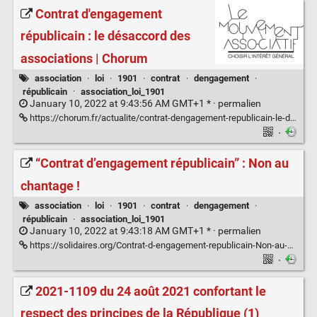
Contrat d'engagement
républicain : le désaccord des
associations | Chorum
association
·
loi
·
1901
·
contrat
·
dengagement
·
républicain
·
association_loi_1901
January 10, 2022 at 9:43:56 AM GMT+1 * ·
permalien
https://chorum.fr/actualite/contrat-dengagement-republicain-le-desaccord-des-associations
·
“Contrat d’engagement républicain” : Non au
chantage !
association
·
loi
·
1901
·
contrat
·
dengagement
·
républicain
·
association_loi_1901
January 10, 2022 at 9:43:18 AM GMT+1 * ·
permalien
https://solidaires.org/Contrat-d-engagement-republicain-Non-au-chantage
·
2021-1109 du 24 août 2021 confortant le
respect des principes de la République (1)