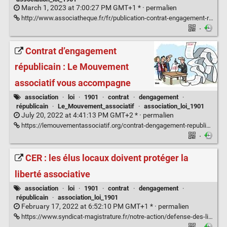
March 1, 2023 at 7:00:27 PM GMT+1 * ·
permalien
http://www.associatheque.fr/fr/publication-contrat-engagement-republicain.html
·
Contrat d’engagement
républicain : Le Mouvement
associatif vous accompagne
association
·
loi
·
1901
·
contrat
·
dengagement
·
républicain
·
Le_Mouvement_associatif
·
association_loi_1901
July 20, 2022 at 4:41:13 PM GMT+2 * ·
permalien
https://lemouvementassociatif.org/contrat-dengagement-republicain-le-mouvement-associatif-vous-accompagne/
·
CER : les élus locaux doivent protéger la
liberté associative
association
·
loi
·
1901
·
contrat
·
dengagement
·
républicain
·
association_loi_1901
February 17, 2022 at 6:52:10 PM GMT+1 * ·
permalien
https://www.syndicat-magistrature.fr/notre-action/defense-des-libertes/2508-cer-les-elus-locaux-doivent-proteger-la-liberte-associative.html