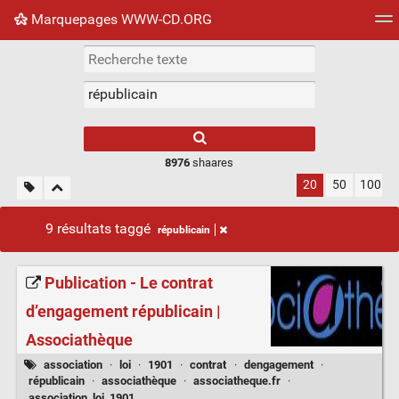
Marquepages WWW-CD.ORG
Nuage de tags
Mur d'images
Quotidien
Flux RS
8976
shaares
20
50
100
9 résultats taggé
républicain
Publication - Le contrat
d’engagement républicain |
Associathèque
association
·
loi
·
1901
·
contrat
·
dengagement
·
républicain
·
associathèque
·
associatheque.fr
·
association_loi_1901