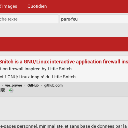
d'images
Quotidien
itch is a GNU/Linux interactive application firewall insp
on firewall inspired by Little Snitch.
tif GNU/Linux inspiré du Little Snitch.
·
vie_privée
·
GitHub
·
github.com
·
ue-pages personnel, minimaliste, et sans base de données par l