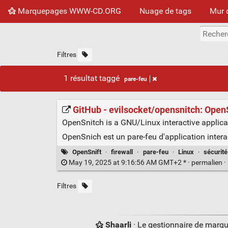
Marquepages WWW-CD.ORG
Nuage de tags
Mur 
Filtres
1 résultat taggé
pare-feu
GitHub - evilsocket/opensnitch: OpenSn
OpenSnitch is a GNU/Linux interactive applicati
OpenSnich est un pare-feu d'application interac
OpenSnift
·
firewall
·
pare-feu
·
Linux
·
sécurité
May 19, 2025 at 9:16:56 AM GMT+2 * ·
permalien
·
Filtres
Shaarli
· Le gestionnaire de marq