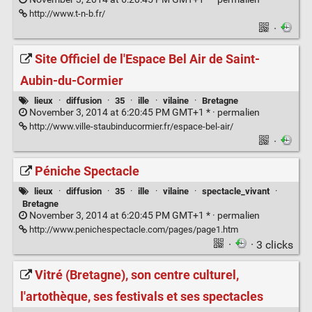
http://www.t-n-b.fr/
·
Site Officiel de l'Espace Bel Air de Saint-
Aubin-du-Cormier
lieux
·
diffusion
·
35
·
ille
·
vilaine
·
Bretagne
November 3, 2014 at 6:20:45 PM GMT+1 * ·
permalien
http://www.ville-staubinducormier.fr/espace-bel-air/
·
Péniche Spectacle
lieux
·
diffusion
·
35
·
ille
·
vilaine
·
spectacle_vivant
·
Bretagne
November 3, 2014 at 6:20:45 PM GMT+1 * ·
permalien
http://www.penichespectacle.com/pages/page1.htm
·
· 3 clicks
Vitré (Bretagne), son centre culturel,
l'artothèque, ses festivals et ses spectacles