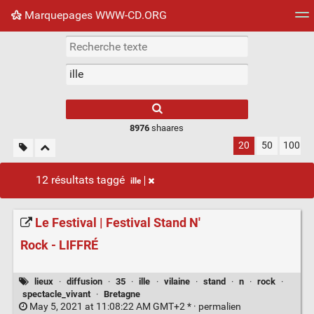
Marquepages WWW-CD.ORG
Nuage de tags
Mur d'images
Quotidien
Flux RS
8976
shaares
20
50
100
12 résultats taggé
ille
Le Festival | Festival Stand N'
Rock - LIFFRÉ
lieux
·
diffusion
·
35
·
ille
·
vilaine
·
stand
·
n
·
rock
·
spectacle_vivant
·
Bretagne
May 5, 2021 at 11:08:22 AM GMT+2 * ·
permalien