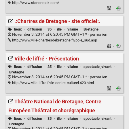
http://www.standnrock.com/
·
.:Chartres de Bretagne - site officiel:.
lieux
·
diffusion
·
35
·
ille
·
vilaine
·
Bretagne
November 3, 2014 at 6:20:45 PM GMT+1 * ·
permalien
http://www.ville-chartresdebretagne.fr/pole_sud.asp
·
Ville de liffré - Présentation
lieux
·
diffusion
·
35
·
ille
·
vilaine
·
spectacle_vivant
·
Bretagne
November 3, 2014 at 6:20:45 PM GMT+1 * ·
permalien
http://www.ville-liffre.fr/le-centre-culturel.420.html
·
Théâtre National de Bretagne, Centre
Européen Théâtral et chorégraphique
lieux
·
diffusion
·
35
·
ille
·
vilaine
·
spectacle_vivant
·
Bretagne
November 3, 2014 at 6:20:45 PM GMT+1 * ·
permalien