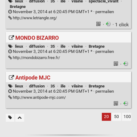
lieux
·
diffusion
·
35
·
ille
·
vilaine
·
spectacle_vivant
·
Bretagne
November 3, 2014 at 6:20:45 PM GMT+1 * ·
permalien
http://www.letriangle.org/
·
· 1 click
MONDO BIZARRO
lieux
·
diffusion
·
35
·
ille
·
vilaine
·
Bretagne
November 3, 2014 at 6:20:45 PM GMT+1 * ·
permalien
http://mondobizarro.free.fr/
·
Antipode MJC
lieux
·
diffusion
·
35
·
ille
·
vilaine
·
Bretagne
November 3, 2014 at 6:20:45 PM GMT+1 * ·
permalien
http://www.antipode-mjc.com/
·
20
50
100