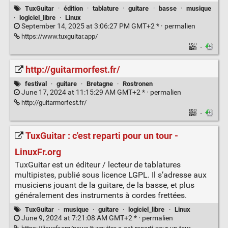
TuxGuitar
·
édition
·
tablature
·
guitare
·
basse
·
musique
·
logiciel_libre
·
Linux
September 14, 2025 at 3:06:27 PM GMT+2 * ·
permalien
https://www.tuxguitar.app/
·
http://guitarmorfest.fr/
festival
·
guitare
·
Bretagne
·
Rostronen
June 17, 2024 at 11:15:29 AM GMT+2 * ·
permalien
http://guitarmorfest.fr/
·
TuxGuitar : c'est reparti pour un tour -
LinuxFr.org
TuxGuitar est un éditeur / lecteur de tablatures
multipistes, publié sous licence LGPL. Il s’adresse aux
musiciens jouant de la guitare, de la basse, et plus
généralement des instruments à cordes frettées.
TuxGuitar
·
musique
·
guitare
·
logiciel_libre
·
Linux
June 9, 2024 at 7:21:08 AM GMT+2 * ·
permalien