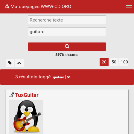
Marquepages WWW-CD.ORG
Nuage de tags
Mur d'images
Quotidien
Flux RS
8976
shaares
20
50
100
3 résultats taggé
guitare
TuxGuitar