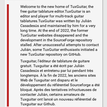
Welcome to the new home of TuxGuitar, the
free guitar tablature editor.TuxGuitar is an
editor and player for multi-track guitar
tablatures.TuxGuitar was written by Julián
Casadesús and maintained by him for a very
long time. At the end of 2022, the former
TuxGuitar websites disappeared and the
development in the SourceForge repository
stalled. After unsuccessful attempts to contact
Julián, some TuxGuitar enthusiasts initiated a
new TuxGuitar repository on GitHub.
Tuxguitar, l'éditeur de tablature de guitare
gratuit. Tuxguitar a été écrit par Julián
Casadesús et entretenu par lui pendant très
longtemps. À la fin de 2022, les anciens sites
Web de Tuxguitar ont disparu et le
développement du référentiel Sourceforge a été
bloqué. Après des tentatives infructueuses de
contacter Julián, certains amateurs de
Tuxguitar ont lancé un nouveau référentiel de
Tuxguitar sur Github.