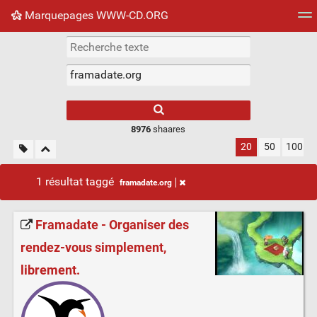
Marquepages WWW-CD.ORG
Nuage de tags
Mur d'images
Quotidien
Flux RS
8976
shaares
20
50
100
1 résultat taggé
framadate.org
Framadate - Organiser des
rendez-vous simplement,
librement.