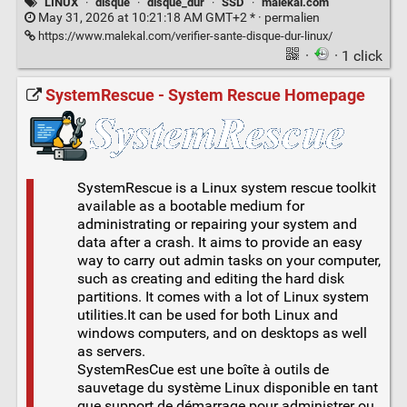
LINUX
·
disque
·
disque_dur
·
SSD
·
malekal.com
May 31, 2026 at 10:21:18 AM GMT+2 * ·
permalien
https://www.malekal.com/verifier-sante-disque-dur-linux/
·
· 1 click
SystemRescue - System Rescue Homepage
SystemRescue is a Linux system rescue toolkit
available as a bootable medium for
administrating or repairing your system and
data after a crash. It aims to provide an easy
way to carry out admin tasks on your computer,
such as creating and editing the hard disk
partitions. It comes with a lot of Linux system
utilities.It can be used for both Linux and
windows computers, and on desktops as well
as servers.
SystemResCue est une boîte à outils de
sauvetage du système Linux disponible en tant
que support de démarrage pour administrer ou