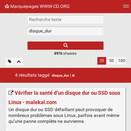
Marquepages WWW-CD.ORG
Nuage de tags
Mur d'images
Quotidien
Flux RS
8976
shaares
20
50
100
4 résultats taggé
disque_dur
Vérifier la santé d’un disque dur ou SSD sous
Linux - malekal.com
Un disque dur ou SSD défaillant peut provoquer de
nombreux problèmes sous Linux, parfois avant même
qu’une panne complète ne survienne.