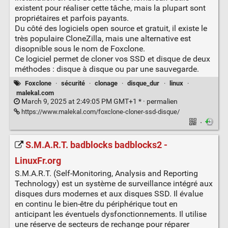
existent pour réaliser cette tâche, mais la plupart sont
propriétaires et parfois payants.
Du côté des logiciels open source et gratuit, il existe le
très populaire CloneZilla, mais une alternative est
disopnible sous le nom de Foxclone.
Ce logiciel permet de cloner vos SSD et disque de deux
méthodes : disque à disque ou par une sauvegarde.
Foxclone
·
sécurité
·
clonage
·
disque_dur
·
linux
·
malekal.com
March 9, 2025 at 2:49:05 PM GMT+1 * ·
permalien
https://www.malekal.com/foxclone-cloner-ssd-disque/
·
S.M.A.R.T. badblocks badblocks2 -
LinuxFr.org
S.M.A.R.T. (Self-Monitoring, Analysis and Reporting
Technology) est un système de surveillance intégré aux
disques durs modernes et aux disques SSD. Il évalue
en continu le bien-être du périphérique tout en
anticipant les éventuels dysfonctionnements. Il utilise
une réserve de secteurs de rechange pour réparer