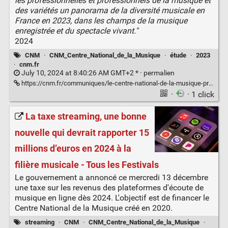
les professionnelles et professionnels de la musique et
des variétés un panorama de la diversité musicale en
France en 2023, dans les champs de la musique
enregistrée et du spectacle vivant."
2024
CNM
·
CNM_Centre_National_de_la_Musique
·
étude
·
2023
·
cnm.fr
July 10, 2024 at 8:40:26 AM GMT+2 * ·
permalien
https://cnm.fr/communiques/le-centre-national-de-la-musique-presente-un-panorama-de-la-diversite-en-france-en-2023/
·
· 1 click
La taxe streaming, une bonne
nouvelle qui devrait rapporter 15
millions d’euros en 2024 à la
filière musicale - Tous les Festivals
Le gouvernement a annoncé ce mercredi 13 décembre
une taxe sur les revenus des plateformes d'écoute de
musique en ligne dès 2024. L'objectif est de financer le
Centre National de la Musique créé en 2020.
streaming
·
CNM
·
CNM_Centre_National_de_la_Musique
·