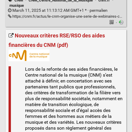
CNM
·
CNM_Centre_National_de_la_Musique
·
cnm.fr
·
musique
March 11, 2025 at 11:13:12 AM GMT+1 * ·
permalien
https://cnm.fr/actus/le-cnm-organise-une-serie-de-webinaires-consacres-a-la-reforme-des-aides/
·
Nouveaux critères RSE/RSO des aides
financières du CNM (pdf)
Lors de la refonte de ses aides financières, le
Centre national de la musique (CNM) s’est
attaché à définir, en concertation avec ses
partenaires tant publics que professionnels,
des critères de transformation de la filière vers
plus de responsabilité sociétale, notamment en
matière de transition écologique, de
responsabilité sociale et d’égal accès des
femmes et des hommes aux métiers de la
musique et des variétés. Les nouveaux critères
proposés dans son règlement général des