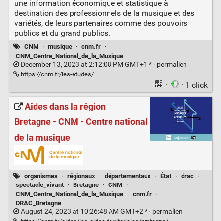
une information économique et statistique à
destination des professionnels de la musique et des
variétés, de leurs partenaires comme des pouvoirs
publics et du grand publics.
CNM
·
musique
·
cnm.fr
·
CNM_Centre_National_de_la_Musique
December 13, 2023 at 2:12:08 PM GMT+1 * ·
permalien
https://cnm.fr/les-etudes/
·
· 1 click
Aides dans la région
Bretagne - CNM - Centre national
de la musique
organismes
·
régionaux
·
départementaux
·
État
·
drac
·
spectacle_vivant
·
Bretagne
·
CNM
·
CNM_Centre_National_de_la_Musique
·
cnm.fr
·
DRAC_Bretagne
August 24, 2023 at 10:26:48 AM GMT+2 * ·
permalien