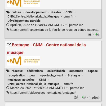
culture
·
développement
·
durable
·
CNM
·
CNM_Centre_National_de_la_Musique
·
cnm.fr
·
Développement_Durable
April 26, 2022 at 10:48:14 AM GMT+2 * ·
permalien
https://cnm.fr/lancement-de-la-feuille-de-route-du-centre-national-de-la-musique-dediee-a-la-transition-ecologique/
·
Bretagne - CNM - Centre national de la
musique
réseaux
·
fédérations
·
collectifsbzh
·
supermab
·
espace
·
coopération
·
pour
·
spectacle_vivant
·
Bretagne
·
musiques_actuelles
·
CNM
·
CNM_Centre_National_de_la_Musique
·
cnm.fr
March 24, 2021 at 9:59:08 AM GMT+1 * ·
permalien
https://cnm.fr/aides/aides-territoriales/bretagne/
·
· 1 click