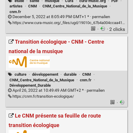
étude
·
santé
·
musique
·
Cura
·
cura-music.org
·
PDF
·
artistes
·
CNM
·
CNM_Centre_National_de_la_Musique
·
cnm.fr
December 5, 2022 at 8:05:49 PM GMT+1 * ·
permalien
https://www.cura-music.org/_files/ugd/19010c_67b4a004ccaa41f182bc29126f2d4908.pdf
·
· 2 clicks
Transition écologique - CNM - Centre
national de la musique
culture
·
développement
·
durable
·
CNM
·
CNM_Centre_National_de_la_Musique
·
cnm.fr
·
Développement_Durable
April 26, 2022 at 10:49:49 AM GMT+2 * ·
permalien
https://cnm.fr/transition-ecologique/
·
Le CNM présente sa feuille de route
transition écologique