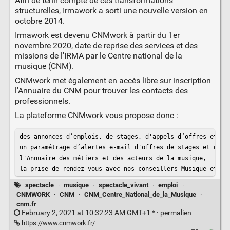
Afin de tenir compte de ces transformations
structurelles, Irmawork a sorti une nouvelle version en
octobre 2014.
Irmawork est devenu CNMwork à partir du 1er
novembre 2020, date de reprise des services et des
missions de l'IRMA par le Centre national de la
musique (CNM).
CNMwork met également en accès libre sur inscription
l'Annuaire du CNM pour trouver les contacts des
professionnels.
La plateforme CNMwork vous propose donc :
des annonces d’emplois, de stages, d'appels d’offres et de 
un paramétrage d’alertes e-mail d'offres de stages et d'emp
l'Annuaire des métiers et des acteurs de la musique,

la prise de rendez-vous avec nos conseillers Musique et In
spectacle
·
musique
·
spectacle_vivant
·
emploi
·
CNMWORK
·
CNM
·
CNM_Centre_National_de_la_Musique
·
cnm.fr
February 2, 2021 at 10:32:23 AM GMT+1 * ·
permalien
https://www.cnmwork.fr/