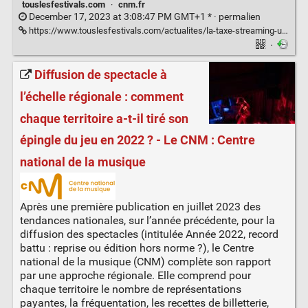
touslesfestivals.com
·
cnm.fr
December 17, 2023 at 3:08:47 PM GMT+1 * ·
permalien
https://www.touslesfestivals.com/actualites/la-taxe-streaming-une-bonne-nouvelle-qui-devrait-rapporter-15-millions-deuros-en-2024-a-la-filiere-musicale-171223
·
Diffusion de spectacle à
l’échelle régionale : comment
chaque territoire a-t-il tiré son
épingle du jeu en 2022 ? - Le CNM : Centre
national de la musique
Après une première publication en juillet 2023 des
tendances nationales, sur l’année précédente, pour la
diffusion des spectacles (intitulée Année 2022, record
battu : reprise ou édition hors norme ?), le Centre
national de la musique (CNM) complète son rapport
par une approche régionale. Elle comprend pour
chaque territoire le nombre de représentations
payantes, la fréquentation, les recettes de billetterie,