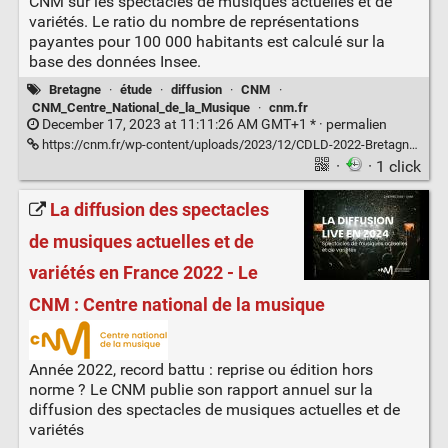
CNM sur les spectacles de musiques actuelles et de
variétés. Le ratio du nombre de représentations
payantes pour 100 000 habitants est calculé sur la
base des données Insee.
Bretagne
·
étude
·
diffusion
·
CNM
·
CNM_Centre_National_de_la_Musique
·
cnm.fr
December 17, 2023 at 11:11:26 AM GMT+1 * ·
permalien
https://cnm.fr/wp-content/uploads/2023/12/CDLD-2022-Bretagne.pdf
·
· 1 click
La diffusion des spectacles
de musiques actuelles et de
variétés en France 2022 - Le
CNM : Centre national de la musique
Année 2022, record battu : reprise ou édition hors
norme ? Le CNM publie son rapport annuel sur la
diffusion des spectacles de musiques actuelles et de
variétés