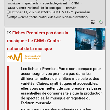
musique
·
spectacle
·
spectacle_vivant
·
CNM
·
CNM_Centre_National_de_la_Musique
·
cnm.fr
October 11, 2025 at 8:58:58 AM GMT+2 * ·
permalien
https://cnm.fr/fiche-pratique/les-outils-de-la-prevention/
·
Fiches Premiers pas dans la
musique - Le CNM : Centre
national de la musique
Les fiches « Premiers Pas » sont conçues pour
accompagner vos premiers pas dans les
différents métiers de la filière musicale et des
variétés. Claires, synthétiques et accessibles,
elles vous permettent de comprendre les bases
essentielles de domaines tels que la production
de spectacles, la musique enregistrée ou
l’édition musicale…
Vous y trouverez des explications sur les