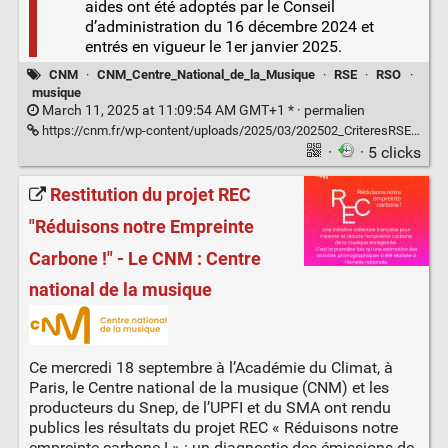
aides ont été adoptés par le Conseil
d’administration du 16 décembre 2024 et
entrés en vigueur le 1er janvier 2025.
CNM
·
CNM_Centre_National_de_la_Musique
·
RSE
·
RSO
·
musique
March 11, 2025 at 11:09:54 AM GMT+1 * ·
permalien
https://cnm.fr/wp-content/uploads/2025/03/202502_CriteresRSE_RGA_CNM.pdf
·
· 5 clicks
Restitution du projet REC
"Réduisons notre Empreinte
Carbone !" - Le CNM : Centre
national de la musique
Ce mercredi 18 septembre à l’Académie du Climat, à
Paris, le Centre national de la musique (CNM) et les
producteurs du Snep, de l’UPFI et du SMA ont rendu
publics les résultats du projet REC « Réduisons notre
empreinte carbone ! » : un diagnostic des émissions de