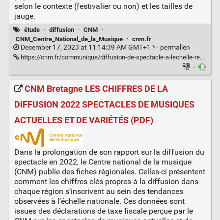
selon le contexte (festivalier ou non) et les tailles de
jauge.
étude
·
diffusion
·
CNM
·
CNM_Centre_National_de_la_Musique
·
cnm.fr
December 17, 2023 at 11:14:39 AM GMT+1 * ·
permalien
https://cnm.fr/communique/diffusion-de-spectacle-a-lechelle-regionale-comment-chaque-territoire-a-t-il-tire-son-epingle-du-jeu-en-2022/
·
CNM Bretagne LES CHIFFRES DE LA
DIFFUSION 2022 SPECTACLES DE MUSIQUES
ACTUELLES ET DE VARIÉTÉS (PDF)
Dans la prolongation de son rapport sur la diffusion du
spectacle en 2022, le Centre national de la musique
(CNM) publie des fiches régionales. Celles-ci présentent
comment les chiffres clés propres à la diffusion dans
chaque région s’inscrivent au sein des tendances
observées à l’échelle nationale. Ces données sont
issues des déclarations de taxe fiscale perçue par le