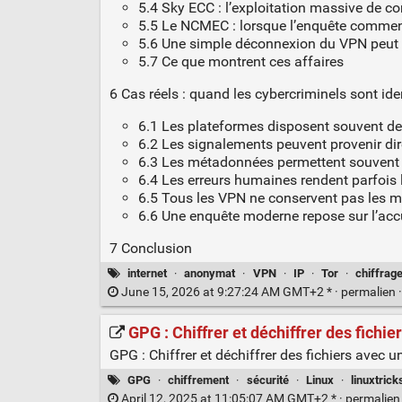
5.4 Sky ECC : l’exploitation massive de 
5.5 Le NCMEC : lorsque l’enquête commen
5.6 Une simple déconnexion du VPN peut ré
5.7 Ce que montrent ces affaires
6 Cas réels : quand les cybercriminels sont id
6.1 Les plateformes disposent souvent d
6.2 Les signalements peuvent provenir di
6.3 Les métadonnées permettent souvent 
6.4 Les erreurs humaines rendent parfois 
6.5 Tous les VPN ne conservent pas les 
6.6 Une enquête moderne repose sur l’acc
7 Conclusion
internet
·
anonymat
·
VPN
·
IP
·
Tor
·
chiffrag
June 15, 2026 at 9:27:24 AM GMT+2 * ·
permalien
GPG : Chiffrer et déchiffrer des fichie
GPG : Chiffrer et déchiffrer des fichiers avec 
GPG
·
chiffrement
·
sécurité
·
Linux
·
linuxtrick
April 12, 2025 at 11:05:07 AM GMT+2 * ·
permalie