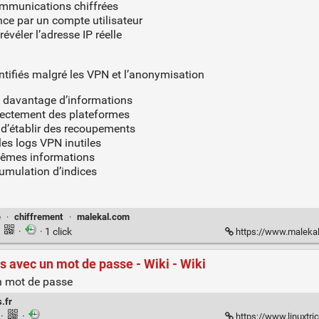
communications chiffrées
ce par un compte utilisateur
véler l’adresse IP réelle
entifiés malgré les VPN et l’anonymisation
e davantage d’informations
rectement des plateformes
d’établir des recoupements
les logs VPN inutiles
mêmes informations
umulation d’indices
e
·
chiffrement
·
malekal.com
·
·
· 1 click
https://www.malekal.com/vpn-t
rs avec un mot de passe - Wiki - Wiki
un mot de passe
s.fr
n
·
·
https://www.linuxtricks.f