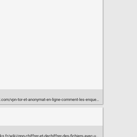
or-et-anonymat-en-ligne-comment-les-enqueteurs-retrouvent-les-cybercriminels/
r/wiki/gpg-chiffrer-et-dechiffrer-des-fichiers-avec-un-mot-de-passe