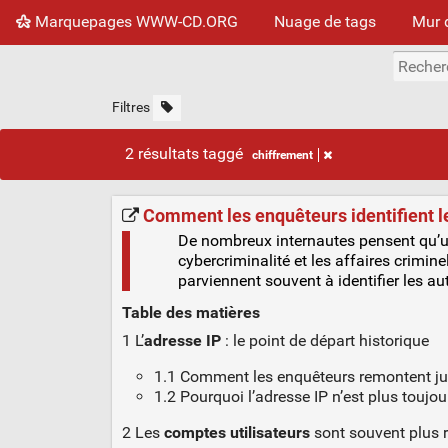
Marquepages WWW-CD.ORG
Nuage de tags
Mur 
Filtres
2 résultats taggé
chiffrement
Comment les enquêteurs identifient le
De nombreux internautes pensent qu’un
cybercriminalité et les affaires crimin
parviennent souvent à identifier les au
Table des matières
1 L’
adresse IP
: le point de départ historique
1.1 Comment les enquêteurs remontent j
1.2 Pourquoi l’adresse IP n’est plus toujou
2 Les
comptes utilisateurs
sont souvent plus r