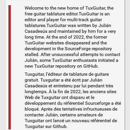
Welcome to the new home of TuxGuitar, the
free guitar tablature editor.TuxGuitar is an
editor and player for multi-track guitar
tablatures.TuxGuitar was written by Julián
Casadesús and maintained by him for a very
long time. At the end of 2022, the former
TuxGuitar websites disappeared and the
development in the SourceForge repository
stalled. After unsuccessful attempts to contact
Julián, some TuxGuitar enthusiasts initiated a
new TuxGuitar repository on GitHub.
Tuxguitar, l'éditeur de tablature de guitare
gratuit. Tuxguitar a été écrit par Julián
Casadesús et entretenu par lui pendant très
longtemps. À la fin de 2022, les anciens sites
Web de Tuxguitar ont disparu et le
développement du référentiel Sourceforge a été
bloqué. Après des tentatives infructueuses de
contacter Julián, certains amateurs de
Tuxguitar ont lancé un nouveau référentiel de
Tuxguitar sur Github.