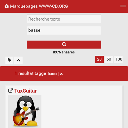
Marquepages WWW-CD.ORG
Nuage de tags
Mur d'images
Quotidien
Flux RS
8976
shaares
20
50
100
1 résultat taggé
basse
TuxGuitar