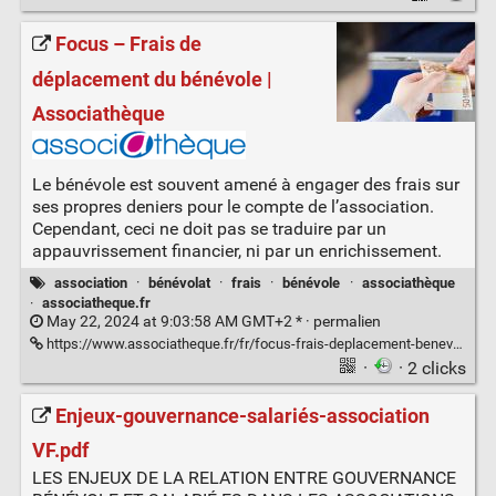
Focus – Frais de
déplacement du bénévole |
Associathèque
Le bénévole est souvent amené à engager des frais sur
ses propres deniers pour le compte de l’association.
Cependant, ceci ne doit pas se traduire par un
appauvrissement financier, ni par un enrichissement.
association
·
bénévolat
·
frais
·
bénévole
·
associathèque
·
associatheque.fr
May 22, 2024 at 9:03:58 AM GMT+2 * ·
permalien
https://www.associatheque.fr/fr/focus-frais-deplacement-benevole.html
·
· 2 clicks
Enjeux-gouvernance-salariés-association
VF.pdf
LES ENJEUX DE LA RELATION ENTRE GOUVERNANCE