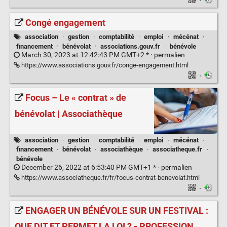
·
Congé engagement
association
·
gestion
·
comptabilité
·
emploi
·
mécénat
·
financement
·
bénévolat
·
associations.gouv.fr
·
bénévole
March 30, 2023 at 12:42:43 PM GMT+2 * ·
permalien
https://www.associations.gouv.fr/conge-engagement.html
·
Focus – Le « contrat » de
bénévolat | Associathèque
association
·
gestion
·
comptabilité
·
emploi
·
mécénat
·
financement
·
bénévolat
·
associathèque
·
associatheque.fr
·
bénévole
December 26, 2022 at 6:53:40 PM GMT+1 * ·
permalien
https://www.associatheque.fr/fr/focus-contrat-benevolat.html
·
ENGAGER UN BÉNÉVOLE SUR UN FESTIVAL :
QUE DIT ET PERMET LA LOI ? - PROFESSION