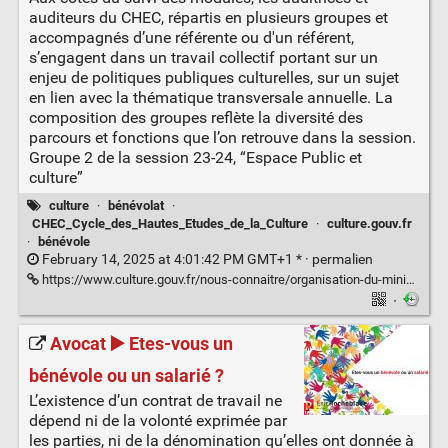
auditeurs du CHEC, répartis en plusieurs groupes et
accompagnés d’une référente ou d'un référent,
s’engagent dans un travail collectif portant sur un
enjeu de politiques publiques culturelles, sur un sujet
en lien avec la thématique transversale annuelle. La
composition des groupes reflète la diversité des
parcours et fonctions que l’on retrouve dans la session.
Groupe 2 de la session 23-24, “Espace Public et
culture”
culture
·
bénévolat
·
CHEC_Cycle_des_Hautes_Etudes_de_la_Culture
·
culture.gouv.fr
·
bénévole
February 14, 2025 at 4:01:42 PM GMT+1 * ·
permalien
https://www.culture.gouv.fr/nous-connaitre/organisation-du-ministere/cycle-des-hautes-etudes-de-la-culture-chec/travaux-des-auditeurs/Par-session-annuelle/Session-23-24/quelle-juste-place-pour-le-benevolat-dans-la-culture
·
Avocat ▶️ Etes-vous un
bénévole ou un salarié ?
L’existence d’un contrat de travail ne
dépend ni de la volonté exprimée par
les parties, ni de la dénomination qu’elles ont donnée à