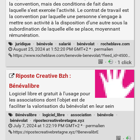
la convention, mais des conditions de fait dans
laquelle s’est exercée l’activité. Le contrat de travail est
la convention par laquelle une personne s’engage à
mettre son activité à la disposition d’une autre sous la
subordination de laquelle elle se place, moyennant
rémunération.
juridique
·
bénévole
·
salarié
·
bénévolat
·
rocheblave.com
August 25, 2024 at 1:52:20 PM GMT+2 * ·
permalien
https://www.rocheblave.com/benevole-benevolat/?feed_id=4500&_unique_id=66cb01dd3e62f
·
· 1 click
Riposte Creative Bzh :
Bénévalibre
Logiciel libre et gratuit à l'usage pour
les associations dont l'objet est de
faciliter la valorisation du bénévolat en leur sein
Bénévalibre
·
logiciel_libre
·
association
·
bénévole
·
bénévolat
·
ripostecreativebretagne.xyz
July 7, 2024 at 1:22:19 PM GMT+2 * ·
permalien
https://ripostecreativebretagne.xyz/?BenevalibrE
·