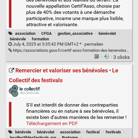
nouvelle appellation Certif’Asso, choisie par
plus de 40% des votants à une démarche
participative, incarne une marque plus lisible,
attractive et valorisante.
association
·
CFGA
·
gestion_associative
·
bénévolat
·
bénévole
·
formation
July 4, 2025 at 5:35:42 PM GMT+2 * ·
permalien
https://associations.gouv.fr/certif-asso-formation-des-benevoles.html
·
· 3 clicks
Remercier et valoriser ses bénévoles • Le
Collectif des festivals
S’il est interdit de donner des contreparties
financières ou en nature à ses bénévoles, il
existe bien d’autres manières de les remercier !
Téléchargement en PDF
bénévole
·
bénévolat
·
association
·
festival
·
festivals
·
lecollectifdesfestivals.org
·
Bretagne
·