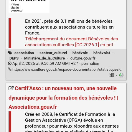
En 2021, près de 3,1 millions de bénévoles
contribuent aux associations culturelles en
France.
Téléchargement du document Bénévoles des
associations culturelles [CC-2026-1] en pdf
association
·
secteur_culturel
·
bénévole
·
bénévolat
·
DEPS
·
Ministère_de_la_Culture
·
culture.gouv.fr
April 2, 2026 at 9:56:59 AM GMT+2 * ·
permalien
https://www.culture.gouv.fr/espace-documentation/statistiques-ministerielles-de-la-culture2/publications/collections-de-synthese/culture-chiffres-2007-2026/benevoles-des-associations-culturelles-cc-2026-1
·
Certif’Asso : un nouveau nom, une nouvelle
dynamique pour la formation des bénévoles ! |
Associations.gouv.fr
Crée en 2008, le Certificat de Formation à la
Gestion Associative (CFGA) évolue en
profondeur pour mieux répondre aux attentes
des bénévoles et aux réalités du terrain. La