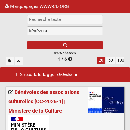
Marquepages WWW-CD.ORG
Nuage de tags
Mur d'images
Quotidien
Flux RS
8976
shaares
1 / 6
20
50
100
112 résultats taggé
bénévolat
Bénévoles des associations
culturelles [CC-2026-1] |
Ministère de la Culture