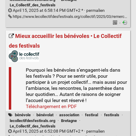
Le_Collectif_des_festivals
April 15, 2025 at 6:58:14 PM GMT+2 * ·
permalien
https://www.lecollectifdesfestivals.org/collectif/2025/03/remercier-et-valoriser-ses-benevoles/
·
Mieux accueillir les bénévoles • Le Collectif
des festivals
Pourquoi les bénévoles s’engagent-iels dans
les festivals ? Pour se sentir utile, pour
participer à un projet collectif… mais aussi pour
l’ambiance, les rencontres, la parenthèse dans
leur quotidien… Autant de raisons de soigner
l’accueil qui leur est réservé !
Téléchargement en PDF
bénévole
·
bénévolat
·
association
·
festival
·
festivals
·
lecollectifdesfestivals.org
·
Bretagne
·
Le_Collectif_des_festivals
April 15, 2025 at 6:52:08 PM GMT+2 * ·
permalien