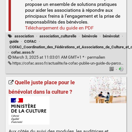
propose un ensemble de solutions pratiques
pour aider les associations à répondre aux
principaux freins à l’engagement et la prise de
responsabilités des bénévoles.
Téléchargement du guide en PDF
association
·
association_culturelle
·
bénévole
·
bénévolat
·
guide
·
COFAC
·
COFAC_Coordination_des_Fédérations_et_Associations_de_Culture_et
·
cofac.asso.fr
March 3, 2025 at 11:03:01 AM GMT+1 * ·
permalien
https://cofac.asso.fr/actualite/la-cofac-publie-un-guide-du-parcours-de-responsable-benevole-pour-accompagner-lengagement-et-la-prise-de-responsabilite-des-benevoles/
·
Quelle juste place pour le
bénévolat dans la culture ?
Aux côtés du suivi des modules, les auditrices et