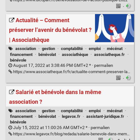
·
Actualité – Comment
préserver l’avenir du bénévolat ?
| Associathèque
association
·
gestion
·
comptabilité
·
emploi
·
mécénat
·
financement
·
bénévolat
·
associathèque
·
associatheque.fr
·
bénévole
August 17, 2022 at 3:38:46 PM GMT+2 * ·
permalien
https://www.associatheque.fr/fr/actualite-comment-preserver-lavenir-du-benevolat.html
·
Salarié et bénévole dans la même
association ?
association
·
gestion
·
comptabilité
·
emploi
·
mécénat
·
financement
·
bénévolat
·
legavox.fr
·
assistant-juridique.fr
·
bénévole
July 15, 2022 at 11:00:26 AM GMT+2 * ·
permalien
https://www.legavox.fr/blog/redada/salarie-benevole-dans-meme-association-29238.htm