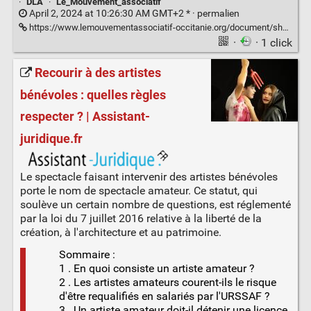
·
DLA
·
Le_Mouvement_associatif
April 2, 2024 at 10:26:30 AM GMT+2 * ·
permalien
https://www.lemouvementassociatif-occitanie.org/document/share/51/f56dbe4c-ecc7-4b94-925a-4b251548adba
·
· 1 click
Recourir à des artistes
bénévoles : quelles règles
respecter ? | Assistant-
juridique.fr
Le spectacle faisant intervenir des artistes bénévoles
porte le nom de spectacle amateur. Ce statut, qui
soulève un certain nombre de questions, est réglementé
par la loi du 7 juillet 2016 relative à la liberté de la
création, à l'architecture et au patrimoine.
Sommaire :
1 . En quoi consiste un artiste amateur ?
2 . Les artistes amateurs courent-ils le risque
d'être requalifiés en salariés par l'URSSAF ?
3 . Un artiste amateur doit-il détenir une licence