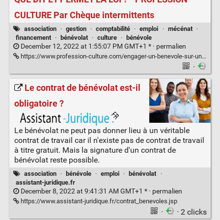
CULTURE Par Chèque intermittents
association
·
gestion
·
comptabilité
·
emploi
·
mécénat
·
financement
·
bénévolat
·
culture
·
bénévole
December 12, 2022 at 1:55:07 PM GMT+1 * ·
permalien
https://www.profession-culture.com/engager-un-benevole-sur-un-festival-que-dit-et-permet-la-loi/
·
Le contrat de bénévolat est-il
obligatoire ?
Le bénévolat ne peut pas donner lieu à un véritable
contrat de travail car il n'existe pas de contrat de travail
à titre gratuit. Mais la signature d'un contrat de
bénévolat reste possible.
association
·
bénévole
·
emploi
·
bénévolat
·
assistant-juridique.fr
December 8, 2022 at 9:41:31 AM GMT+1 * ·
permalien
https://www.assistant-juridique.fr/contrat_benevoles.jsp
·
· 2 clicks