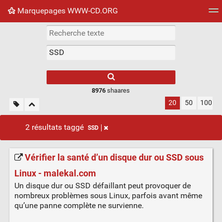
Marquepages WWW-CD.ORG
Nuage de tags
Mur d'images
Quotidien
Flux RS
8976
shaares
20
50
100
2 résultats taggé
SSD
Vérifier la santé d’un disque dur ou SSD sous
Linux - malekal.com
Un disque dur ou SSD défaillant peut provoquer de
nombreux problèmes sous Linux, parfois avant même
qu’une panne complète ne survienne.