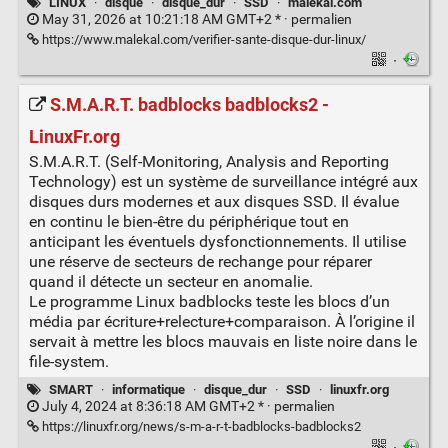
LINUX
·
disque
·
disque_dur
·
SSD
·
malekal.com
May 31, 2026 at 10:21:18 AM GMT+2 * ·
permalien
https://www.malekal.com/verifier-sante-disque-dur-linux/
·
S.M.A.R.T. badblocks badblocks2 -
LinuxFr.org
S.M.A.R.T. (Self-Monitoring, Analysis and Reporting
Technology) est un système de surveillance intégré aux
disques durs modernes et aux disques SSD. Il évalue
en continu le bien-être du périphérique tout en
anticipant les éventuels dysfonctionnements. Il utilise
une réserve de secteurs de rechange pour réparer
quand il détecte un secteur en anomalie.
Le programme Linux badblocks teste les blocs d’un
média par écriture+relecture+comparaison. À l’origine il
servait à mettre les blocs mauvais en liste noire dans le
file-system.
SMART
·
informatique
·
disque_dur
·
SSD
·
linuxfr.org
July 4, 2024 at 8:36:18 AM GMT+2 * ·
permalien
https://linuxfr.org/news/s-m-a-r-t-badblocks-badblocks2