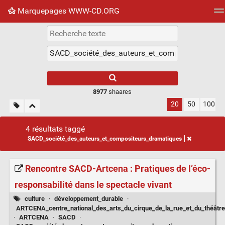
Marquepages WWW-CD.ORG
Nuage de tags
Mur d'images
Quotidien
Flux RS
8977
shaares
20
50
100
4 résultats taggé
SACD_société_des_auteurs_et_compositeurs_dramatiques
Rencontre SACD-Artcena : Pratiques de l’éco-
responsabilité dans le spectacle vivant
culture
·
développement_durable
·
ARTCENA_centre_national_des_arts_du_cirque_de_la_rue_et_du_théâtre
·
ARTCENA
·
SACD
·