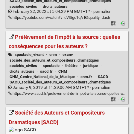
SACD_société_des_auteurs_et_compositeurs_dramatiques
·
sociétés_civiles
·
droits_auteurs
February 22, 2022 at 5:04:29 PM GMT+1 * ·
permalien
https://youtube.com/watch?v=uVI5gc1qA-E&quality=dash
·
Prélèvement de l'impôt à la source : quelles
conséquences pour les auteurs ?
spectacle_vivant
·
cnm
·
excnv
·
société_des_auteurs_et_compositeurs_dramatiques
·
sociétés_civiles
·
spectacle
·
théâtre
·
juridique
·
droits_auteurs
·
sacd.fr
·
CNM
·
CNM_Centre_National_de_la_Musique
·
cnm.fr
·
SACD
·
SACD_société_des_auteurs_et_compositeurs_dramatiques
January 9, 2019 at 11:29:06 AM GMT+1 * ·
permalien
https://www.sacd.fr/prelevement-de-limpot-a-la-source-quelles-consequences-pour-les-auteurs#.XDUPcnvdOME.twitter
·
Société des Auteurs et Compositeurs
Dramatiques [SACD]