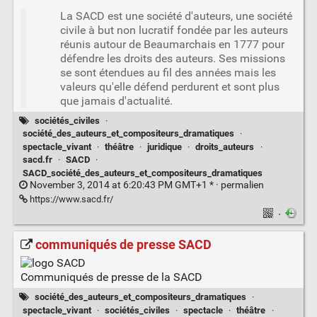
La SACD est une société d'auteurs, une société
civile à but non lucratif fondée par les auteurs
réunis autour de Beaumarchais en 1777 pour
défendre les droits des auteurs. Ses missions
se sont étendues au fil des années mais les
valeurs qu'elle défend perdurent et sont plus
que jamais d'actualité.
sociétés_civiles
·
société_des_auteurs_et_compositeurs_dramatiques
·
spectacle_vivant
·
théâtre
·
juridique
·
droits_auteurs
·
sacd.fr
·
SACD
·
SACD_société_des_auteurs_et_compositeurs_dramatiques
November 3, 2014 at 6:20:43 PM GMT+1 * ·
permalien
https://www.sacd.fr/
·
communiqués de presse SACD
Communiqués de presse de la SACD
société_des_auteurs_et_compositeurs_dramatiques
·
spectacle_vivant
·
sociétés_civiles
·
spectacle
·
théâtre
·