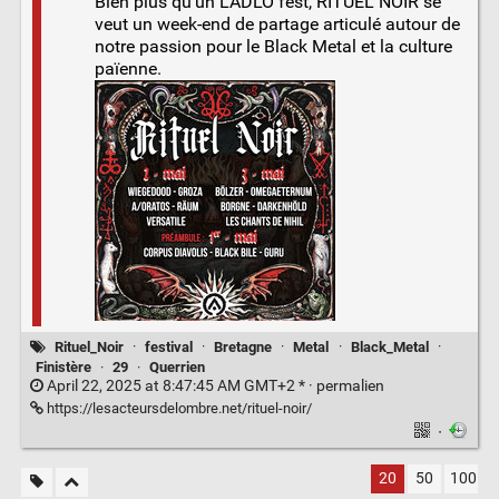
Bien plus qu’un LADLO fest, RITUEL NOIR se
veut un week-end de partage articulé autour de
notre passion pour le Black Metal et la culture
païenne.
Rituel_Noir
·
festival
·
Bretagne
·
Metal
·
Black_Metal
·
Finistère
·
29
·
Querrien
April 22, 2025 at 8:47:45 AM GMT+2 * ·
permalien
https://lesacteursdelombre.net/rituel-noir/
·
20
50
100