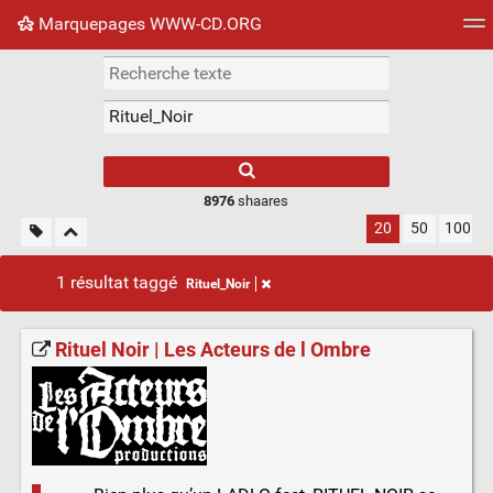
Marquepages WWW-CD.ORG
Nuage de tags
Mur d'images
Quotidien
Flux RS
8976
shaares
20
50
100
1 résultat taggé
Rituel_Noir
Rituel Noir | Les Acteurs de l Ombre