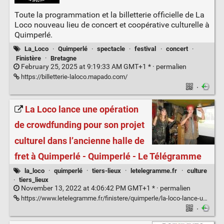
Toute la programmation et la billetterie officielle de La
Loco nouveau lieu de concert et coopérative culturelle à
Quimperlé.
La_Loco
·
Quimperlé
·
spectacle
·
festival
·
concert
·
Finistère
·
Bretagne
February 25, 2025 at 9:19:33 AM GMT+1 * ·
permalien
https://billetterie-laloco.mapado.com/
·
La Loco lance une opération
de crowdfunding pour son projet
culturel dans l’ancienne halle de
fret à Quimperlé - Quimperlé - Le Télégramme
la_loco
·
quimperlé
·
tiers-lieux
·
letelegramme.fr
·
culture
·
tiers_lieux
November 13, 2022 at 4:06:42 PM GMT+1 * ·
permalien
https://www.letelegramme.fr/finistere/quimperle/la-loco-lance-une-operation-de-crowdfunding-pour-son-projet-culturel-dans-l-ancienne-halle-de-fret-a-quimperle-13-11-2022-13219297.php
·