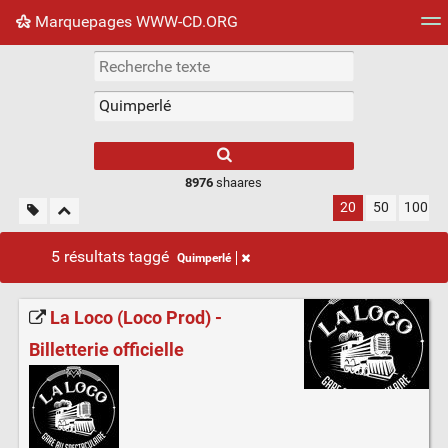
Marquepages WWW-CD.ORG
Nuage de tags
Mur d'images
Quotidien
Flux RS
8976
shaares
20
50
100
5 résultats taggé
Quimperlé
La Loco (Loco Prod) -
Billetterie officielle