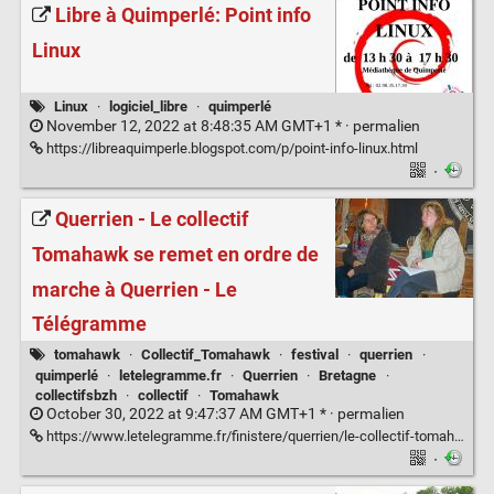
Libre à Quimperlé: Point info
Linux
Linux
·
logiciel_libre
·
quimperlé
November 12, 2022 at 8:48:35 AM GMT+1 * ·
permalien
https://libreaquimperle.blogspot.com/p/point-info-linux.html
·
Querrien - Le collectif
Tomahawk se remet en ordre de
marche à Querrien - Le
Télégramme
tomahawk
·
Collectif_Tomahawk
·
festival
·
querrien
·
quimperlé
·
letelegramme.fr
·
Querrien
·
Bretagne
·
collectifsbzh
·
collectif
·
Tomahawk
October 30, 2022 at 9:47:37 AM GMT+1 * ·
permalien
https://www.letelegramme.fr/finistere/querrien/le-collectif-tomahawk-se-remet-en-ordre-de-marche-a-querrien-24-10-2021-12853779.php
·