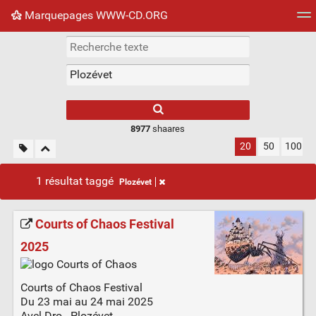
Marquepages WWW-CD.ORG
Nuage de tags
Mur d'images
Quotidien
Flux RS
8977
shaares
20
50
100
1 résultat taggé
Plozévet
Courts of Chaos Festival
2025
Courts of Chaos Festival
Du 23 mai au 24 mai 2025
Avel Dro - Plozévet