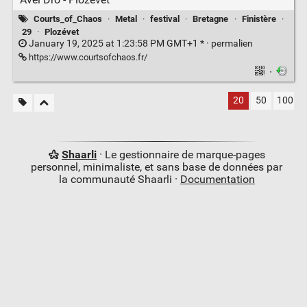
Courts_of_Chaos
·
Metal
·
festival
·
Bretagne
·
Finistère
·
29
·
Plozévet
January 19, 2025 at 1:23:58 PM GMT+1 * ·
permalien
https://www.courtsofchaos.fr/
·
20
50
100
Shaarli
· Le gestionnaire de marque-pages
personnel, minimaliste, et sans base de données par
la communauté Shaarli ·
Documentation