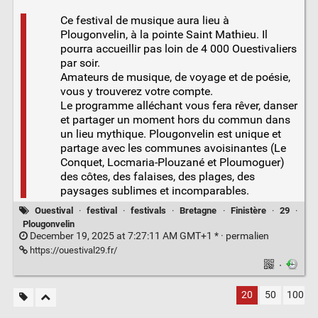
Ce festival de musique aura lieu à
Plougonvelin, à la pointe Saint Mathieu. Il
pourra accueillir pas loin de 4 000 Ouestivaliers
par soir.
Amateurs de musique, de voyage et de poésie,
vous y trouverez votre compte.
Le programme alléchant vous fera rêver, danser
et partager un moment hors du commun dans
un lieu mythique. Plougonvelin est unique et
partage avec les communes avoisinantes (Le
Conquet, Locmaria-Plouzané et Ploumoguer)
des côtes, des falaises, des plages, des
paysages sublimes et incomparables.
Ouestival
·
festival
·
festivals
·
Bretagne
·
Finistère
·
29
·
Plougonvelin
December 19, 2025 at 7:27:11 AM GMT+1 * ·
permalien
https://ouestival29.fr/
·
20
50
100