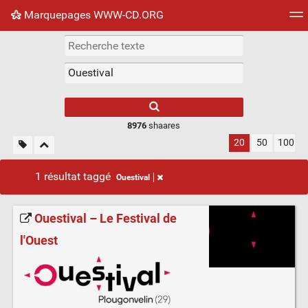
Marquepages WWW-CD.ORG
Nuage de tags
Mur d'images
Quotidien
Flux RS
8976
shaares
20
50
100
1 résultat taggé
Ouestival
Ouestival – Le Festival de
l'Ouest