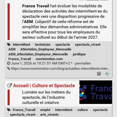
France Travail
fait évoluer les modalités de
déclaration des activités des intermittent·es du
spectacle vers une disparition progressive de
l’
AEM
. L’objectif de cette réforme est de
simplifier leur démarches administratives. Elle
sera effective pour tous les employeurs du
secteur culturel au début de l’année 2027.
intermittent
·
technicien
·
spectacle
·
spectacle_vivant
·
AEM
·
Attestation_Employeur_Mensuelle
·
AEM_Attestation_Employeur_Mensuelle
·
juridique
·
France_Travail
·
movinmotion.com
June 1, 2026 at 10:21:57 AM GMT+2 * ·
permalien
https://www.movinmotion.com/blog/actualites-intermittents/intermittent-du-spectacle-la-fin-des-aem/
·
Accueil | Culture et Spectacle
Lumière sur les métiers du
spectacle, de l'industrie
culturelle et créative
France_Travail
·
emploi
·
intermittent
·
culture
·
spectacle
·
spectacle_vivant
·
arts_vivants
·