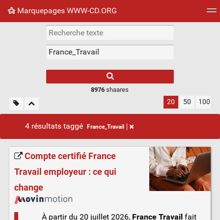
Marquepages WWW-CD.ORG
Nuage de tags
Mur d'images
Quotidien
Flux RS
8976
shaares
20
50
100
4 résultats taggé
France_Travail
Compte certifié France
Travail employeur : ce qui
change
À partir du 20 juillet 2026,
France Travail
fait