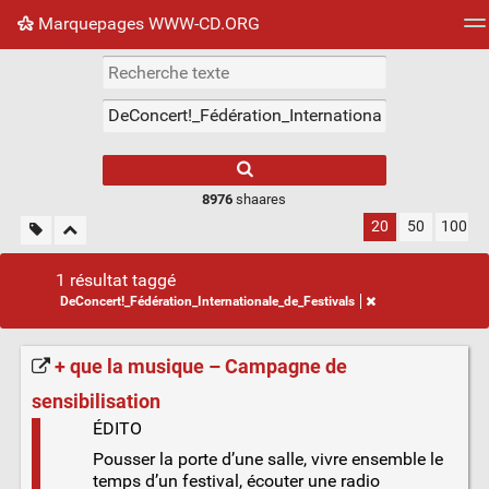
Marquepages WWW-CD.ORG
Nuage de tags
Mur d'images
Quotidien
Flux RS
8976
shaares
20
50
100
1 résultat taggé
DeConcert!_Fédération_Internationale_de_Festivals
+ que la musique – Campagne de
sensibilisation
ÉDITO
Pousser la porte d’une salle, vivre ensemble le
temps d’un festival, écouter une radio