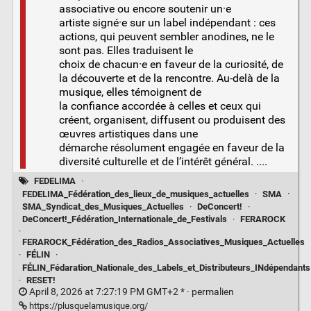
associative ou encore soutenir un·e
artiste signé·e sur un label indépendant : ces
actions, qui peuvent sembler anodines, ne le
sont pas. Elles traduisent le
choix de chacun·e en faveur de la curiosité, de
la découverte et de la rencontre. Au-delà de la
musique, elles témoignent de
la confiance accordée à celles et ceux qui
créent, organisent, diffusent ou produisent des
œuvres artistiques dans une
démarche résolument engagée en faveur de la
diversité culturelle et de l’intérêt général. ....
FEDELIMA
·
FEDELIMA_Fédération_des_lieux_de_musiques_actuelles
·
SMA
·
SMA_Syndicat_des_Musiques_Actuelles
·
DeConcert!
·
DeConcert!_Fédération_Internationale_de_Festivals
·
FERAROCK
·
FERAROCK_Fédération_des_Radios_Associatives_Musiques_Actuelles
·
FÉLIN
·
FÉLIN_Fédaration_Nationale_des_Labels_et_Distributeurs_INdépendants
·
RESET!
April 8, 2026 at 7:27:19 PM GMT+2 * ·
permalien
https://plusquelamusique.org/