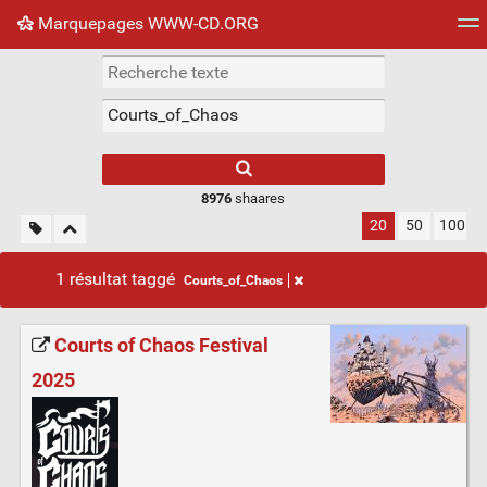
Marquepages WWW-CD.ORG
Nuage de tags
Mur d'images
Quotidien
Flux RS
8976
shaares
20
50
100
1 résultat taggé
Courts_of_Chaos
Courts of Chaos Festival
2025