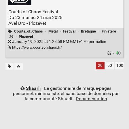
Courts of Chaos Festival
Du 23 mai au 24 mai 2025
Avel Dro - Plozévet
Courts_of_Chaos
·
Metal
·
festival
·
Bretagne
·
Finistère
·
29
·
Plozévet
January 19, 2025 at 1:23:58 PM GMT+1 * ·
permalien
https://www.courtsofchaos.fr/
·
20
50
100
Shaarli
· Le gestionnaire de marque-pages
personnel, minimaliste, et sans base de données par
la communauté Shaarli ·
Documentation