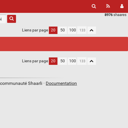
8976
shaares
Liens par page
20
50
100
Liens par page
20
50
100
a communauté Shaarli ·
Documentation