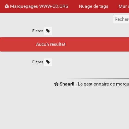
Marquepages WWW-CD.ORG
Nuage de tags
Mur 
Filtres
Aucun résultat.
Filtres
Shaarli
· Le gestionnaire de marq